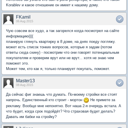
Korablev и какое отношение он имеет к нашему дому.
FKamil
06 Aug 2015
Чую совсем все худо, а так загорелся когда посмотрел на сайте
информацию((((
планирую глянуть квартирку в 8 доме, на днях поеду погляжу.
может есть список тонких вопросов, которые я задам (потом
ответы сюда скину) - посмотрим что они говорят потенциальным
покупателям и проверим врут или не врут... хотя не знаю чем
поможет это.
Может тем, кто как я, только планирует покупать, поможет.
Master13
08 Aug 2015
Да сейчас фиг знаешь что думать. По-моему стройки все стоят
напрочь. Единственный кто строит - мортон
Не примете за
рекламу. Вообще мне непонятно. Вот наша 2-я очередь встала. А
что будет, когда срок подойдёт? Что страховая будет делать?
Давать им бабки на стройку?