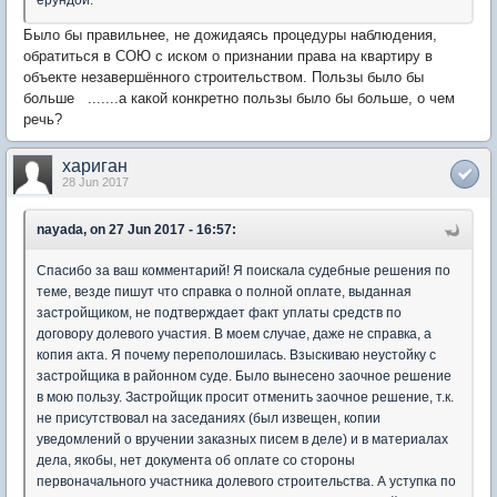
ерундой.
Было бы правильнее, не дожидаясь процедуры наблюдения,
обратиться в СОЮ с иском о признании права на квартиру в
объекте незавершённого строительством. Пользы было бы
больше .......а какой конкретно пользы было бы больше, о чем
речь?
хариган
28 Jun 2017
nayada, on 27 Jun 2017 - 16:57:
Спасибо за ваш комментарий! Я поискала судебные решения по
теме, везде пишут что справка о полной оплате, выданная
застройщиком, не подтверждает факт уплаты средств по
договору долевого участия. В моем случае, даже не справка, а
копия акта. Я почему переполошилась. Взыскиваю неустойку с
застройщика в районном суде. Было вынесено заочное решение
в мою пользу. Застройщик просит отменить заочное решение, т.к.
не присутствовал на заседаниях (был извещен, копии
уведомлений о вручении заказных писем в деле) и в материалах
дела, якобы, нет документа об оплате со стороны
первоначального участника долевого строительства. А уступка по