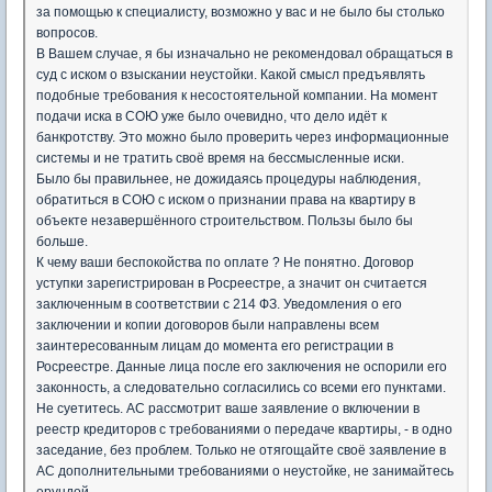
за помощью к специалисту, возможно у вас и не было бы столько
вопросов.
В Вашем случае, я бы изначально не рекомендовал обращаться в
суд с иском о взыскании неустойки. Какой смысл предъявлять
подобные требования к несостоятельной компании. На момент
подачи иска в СОЮ уже было очевидно, что дело идёт к
банкротству. Это можно было проверить через информационные
системы и не тратить своё время на бессмысленные иски.
Было бы правильнее, не дожидаясь процедуры наблюдения,
обратиться в СОЮ с иском о признании права на квартиру в
объекте незавершённого строительством. Пользы было бы
больше.
К чему ваши беспокойства по оплате ? Не понятно. Договор
уступки зарегистрирован в Росреестре, а значит он считается
заключенным в соответствии с 214 ФЗ. Уведомления о его
заключении и копии договоров были направлены всем
заинтересованным лицам до момента его регистрации в
Росреестре. Данные лица после его заключения не оспорили его
законность, а следовательно согласились со всеми его пунктами.
Не суетитесь. АС рассмотрит ваше заявление о включении в
реестр кредиторов с требованиями о передаче квартиры, - в одно
заседание, без проблем. Только не отягощайте своё заявление в
АС дополнительными требованиями о неустойке, не занимайтесь