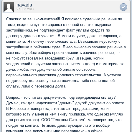
nayada
27 Jun 2017
Спасибо за ваш комментарий! Я поискала судебные решения по
теме, везде пишут что справка о полной оплате, выданная
застройщиком, не подтверждает факт уплаты средств по
договору долевого участия. В моем случае, даже не справка, а
копия акта. Я почему переполошилась. Взыскиваю неустойку с
застройщика в районном суде. Было вынесено заочное решение в
мою пользу. Застройщик просит отменить заочное решение, т.к.
не присутствовал на заседаниях (был извещен, копии
уведомлений о вручении заказных писем в деле) и в материалах
дела, якобы, нет документа об оплате со стороны
первоначального участника долевого строительства. А уступка
по договору долевого участия возможна либо после полной
оплаты, либо с переводом долга.
Вопрос: что считать документом, подтверждающем оплату?
Думаю, как для надежности "добыть" другой документ об оплате.
В Росреестр, наверняка, этот же акт предоставили, копия
которого есть у меня (в нем внизу приписка, что один экземпляр
для регистратора). ООО "Телеком Системз", маловероятно, что
пойдет на контакт. Не знаю, действующая ли это вообще
компания, все документы мне передавались в офисе