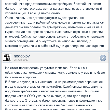
застройщика представителями застройщика. Застройщик почти
банкрот, теперь все документы должен подписывать временный
управляющий. Его еще найти нужно.
Очень боюсь, что договор уступки будет признан не
заключенным. Если районный суд может и примет копию акта как
доказательство оплаты, то арбитражный, возможно и нет (я не в
курсе, так ли это, просто проигрываю самые страшные сценарии
в голове). Сейчас же надо успеть заявить требование о передаче
жилого помещения. И о неустойке за неполный период (с
момента подачи иска в районный суд и до введения наблюдения).
nogotkov
28 Jun 2017
Не стоит пренебрегать услугами юристов. Если бы вы
обратились за помощью к специалисту, возможно у вас и не было
бы столько вопросов.
В Вашем случае, я бы изначально не рекомендовал обращаться
в суд с иском о взыскании неустойки. Какой смысл предъявлять
подобные требования к несостоятельной компании. На момент
подачи иска в СОЮ уже было очевидно, что дело идёт к
банкротству. Это можно было проверить через информационные
системы и не тратить своё время на бессмысленные иски.
Было бы правильнее, не дожидаясь процедуры наблюдения,