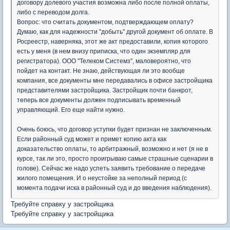
договору долевого участия возможна либо после полной оплаты,
либо с переводом долга.
Вопрос: что считать документом, подтверждающем оплату?
Думаю, как для надежности "добыть" другой документ об оплате. В
Росреестр, наверняка, этот же акт предоставили, копия которого
есть у меня (в нем внизу приписка, что один экземпляр для
регистратора). ООО "Телеком Системз", маловероятно, что
пойдет на контакт. Не знаю, действующая ли это вообще
компания, все документы мне передавались в офисе застройщика
представителями застройщика. Застройщик почти банкрот,
теперь все документы должен подписывать временный
управляющий. Его еще найти нужно.
Очень боюсь, что договор уступки будет признан не заключенным.
Если районный суд может и примет копию акта как
доказательство оплаты, то арбитражный, возможно и нет (я не в
курсе, так ли это, просто проигрываю самые страшные сценарии в
голове). Сейчас же надо успеть заявить требование о передаче
жилого помещения. И о неустойке за неполный период (с
момента подачи иска в районный суд и до введения наблюдения).
Требуйте справку у застройщика
Требуйте справку у застройщика