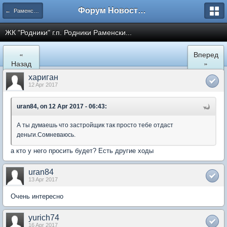
Форум Новостройки
← Раменское
ЖК "Родники" г.п. Родники Раменски...
«
Вперед
Назад
»
хариган
12 Apr 2017
uran84, on 12 Apr 2017 - 06:43:
А ты думаешь что застройщик так просто тебе отдаст
деньги.Сомневаюсь.
а кто у него просить будет? Есть другие ходы
uran84
13 Apr 2017
Очень интересно
yurich74
16 Apr 2017