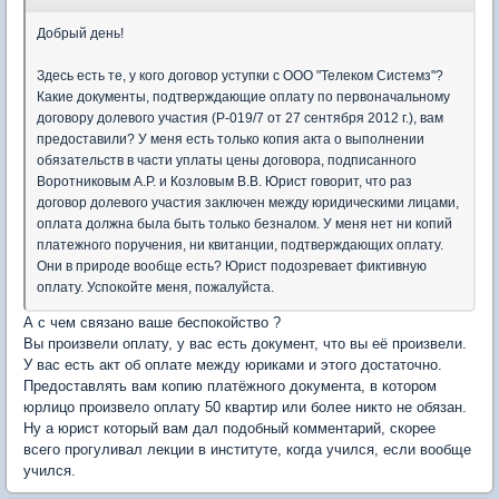
Добрый день!
Здесь есть те, у кого договор уступки с ООО "Телеком Системз"?
Какие документы, подтверждающие оплату по первоначальному
договору долевого участия (Р-019/7 от 27 сентября 2012 г.), вам
предоставили? У меня есть только копия акта о выполнении
обязательств в части уплаты цены договора, подписанного
Воротниковым А.Р. и Козловым В.В. Юрист говорит, что раз
договор долевого участия заключен между юридическими лицами,
оплата должна была быть только безналом. У меня нет ни копий
платежного поручения, ни квитанции, подтверждающих оплату.
Они в природе вообще есть? Юрист подозревает фиктивную
оплату. Успокойте меня, пожалуйста.
А с чем связано ваше беспокойство ?
Вы произвели оплату, у вас есть документ, что вы её произвели.
У вас есть акт об оплате между юриками и этого достаточно.
Предоставлять вам копию платёжного документа, в котором
юрлицо произвело оплату 50 квартир или более никто не обязан.
Ну а юрист который вам дал подобный комментарий, скорее
всего прогуливал лекции в институте, когда учился, если вообще
учился.