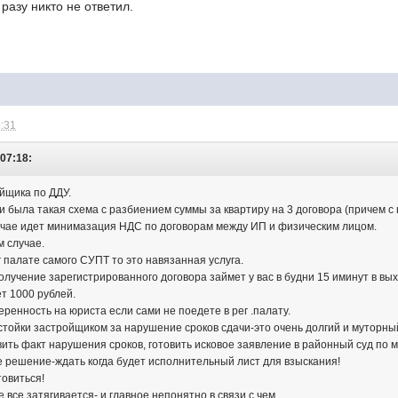
разу никто не ответил.
2:31
 07:18:
йщика по ДДУ.
и была такая схема с разбиением суммы за квартиру на 3 договора (причем с
лучае идет минимазация НДС по договорам между ИП и физическим лицом.
м случае.
г палате самого СУПТ то это навязанная услуга.
олучение зарегистрированного договора займет у вас в будни 15 иминут в вы
т 1000 рублей.
ренность на юриста если сами не поедете в рег .палату.
стойки застройщиком за нарушение сроков сдачи-это очень долгий и муторны
вить факт нарушения сроков, готовить исковое заявление в районный суд по 
 решение-ждать когда будет исполнительный лист для взыскания!
товиться!
е все затягивается- и главное непонятно в связи с чем.