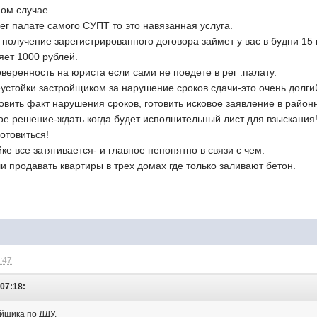
ном случае.
рег палате самого СУПТ то это навязанная услуга.
 получение зарегистрированного договора займет у вас в будни 15
яет 1000 рублей.
веренность на юриста если сами не поедете в рег .палату.
устойки застройщиком за нарушение сроков сдачи-это очень долги
овить факт нарушения сроков, готовить исковое заявление в район
ое решение-ждать когда будет исполнительный лист для взыскания
отовиться!
ке все затягивается- и главное непонятно в связи с чем.
 продавать квартиры в трех домах где только заливают бетон.
1:47
 07:18:
йщика по ДДУ.