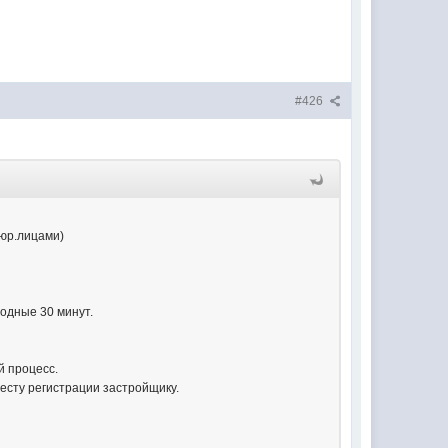
#426
 юр.лицами)
ходные 30 минут.
й процесс.
месту регистрации застройщику.