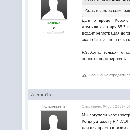
Скажите,а вы за регистрац
Да я нет вроде... Короче
Новички
я купила квартиру 65.7 кв
4 сообщений
входит регистрация догов
около 15 тыс, но я пока 
P.S. Хотя... только что 
поедет регистрировать.....
Сообщение отредактирова
Alerom15
Пользователь
Отправлено
04 July 2013 - 1
Мы покупали через заст
Когда узнавал у РИКСОНа
для них просто в таком