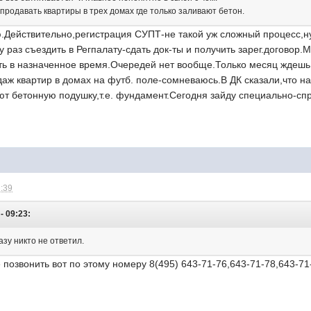
продавать квартиры в трех домах где только заливают бетон.
Действительно,регистрация СУПТ-не такой уж сложный процесс,н
 раз съездить в Регпалату-сдать док-ты и получить зарег.договор.
ать в назначенное время.Очередей нет вообще.Только месяц ждешь
даж квартир в домах на футб. поле-сомневаюсь.В ДК сказали,что на
ют бетонную подушку,т.е. фундамент.Сегодня зайду специально-сп
2:39
- 09:23:
азу никто не ответил.
позвонить вот по этому номеру 8(495) 643-71-76,643-71-78,643-71