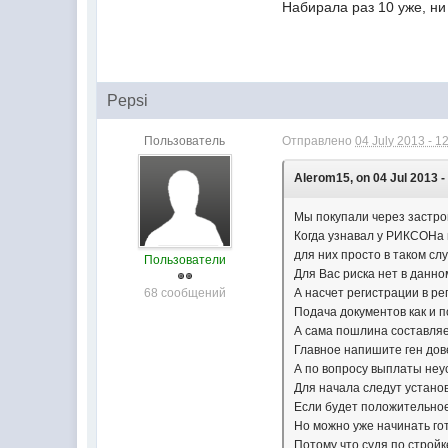
Набирала раз 10 уже, ни 
Pepsi
Пользователь
Отправлено
04 July 2013 - 1
Alerom15, on 04 Jul 2013 -
Мы покупали через застро
Когда узнавал у РИКСОНа 
для них просто в таком с
Пользователи
Для Вас риска нет в данно
68 сообщений
А насчет регистрации в ре
Подача документов как и п
А сама пошлина составляе
Главное напишите ген дове
А по вопросу выплаты неу
Для начала следут устано
Если будет положительное
Но можно уже начинать го
Потому что судя по стройк