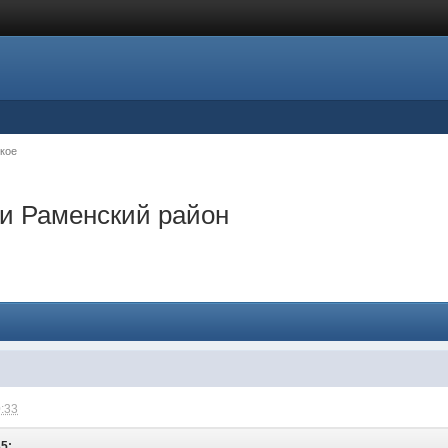
кое
ки Раменский район
0:33
35: