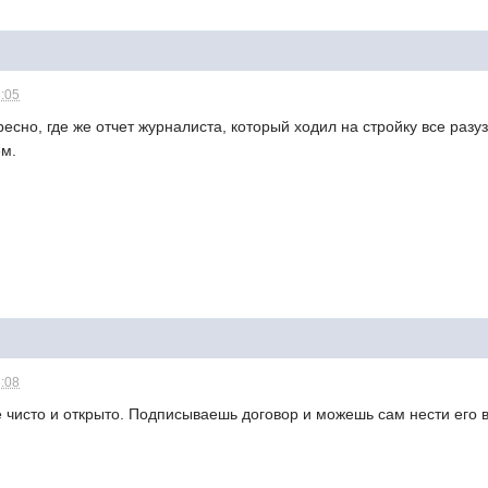
3:05
ресно, где же отчет журналиста, который ходил на стройку все ра
м.
3:08
 чисто и открыто. Подписываешь договор и можешь сам нести его в