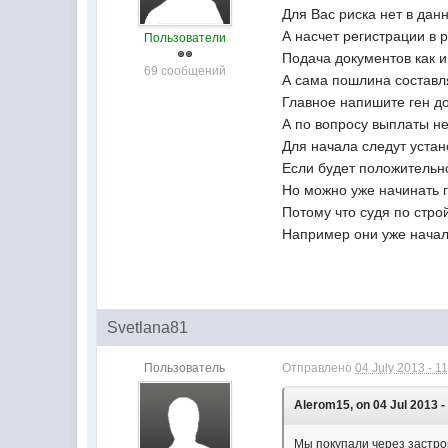
Для Вас риска нет в дан
А насчет регистрации в 
Пользователи
Подача документов как и
69 сообщений
А сама пошлина составл
Главное напишите ген до
А по вопросу выплаты не
Для начала следут устан
Если будет положительн
Но можно уже начинать г
Потому что судя по строй
Например они уже начали
Svetlana81
Пользователь
Отправлено
04 July 2013 - 1
Alerom15, on 04 Jul 2013 -
Мы покупали через застро