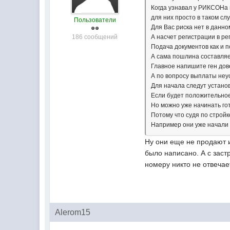
Когда узнавал у РИКСОНа 
для них просто в таком с
Пользователи
Для Вас риска нет в данно
186 сообщений
А насчет регистрации в ре
Подача документов как и п
А сама пошлина составляе
Главное напишите ген дове
А по вопросу выплаты неу
Для начала следут устано
Если будет положительное
Но можно уже начинать го
Потому что судя по стройк
Например они уже начали 
Ну они еще не продают и
было написано. А с зас
номеру никто не отвечае
Alerom15