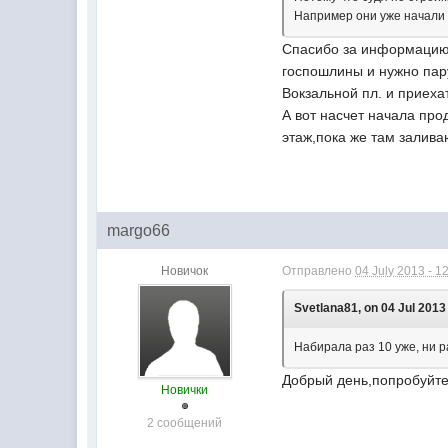
Например они уже начали 
Спасибо за информацию.
госпошлины и нужно пару
Вокзальной пл. и приех
А вот насчет начала про
этаж,пока же там залива
margo66
Новичок
Отправлено
04 July 2013 - 1
Svetlana81, on 04 Jul 2013 
Набирала раз 10 уже, ни р
Добрый день,попробуйте 
Новички
2 сообщений