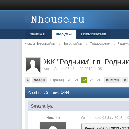
Nhouse.ru
Форумы
Пользователи
Форум Новостройки
→
Новостройки
→
Подмосковье
→
Раменс
.
ЖК "Родники" г.п. Родни
Автор
Alerom15
,
Sep 28 2012 11:06
«
НАЗАД
ВПЕРЕД
»
Страниц
20
21
22
23
24
Сообщений в теме: 3444
Strazhulya
Новичок
Отправлено
03 July 2013 - 1
Pepsi, on 02 Jul 2013 - 17: