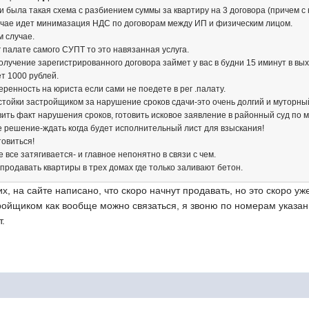
и была такая схема с разбиением суммы за квартиру на 3 договора (причем с
лучае идет минимазация НДС по договорам между ИП и физическим лицом.
м случае.
г палате самого СУПТ то это навязанная услуга.
олучение зарегистрированного договора займет у вас в будни 15 иминут в вы
т 1000 рублей.
ренность на юриста если сами не поедете в рег .палату.
стойки застройщиком за нарушение сроков сдачи-это очень долгий и муторны
вить факт нарушения сроков, готовить исковое заявление в районный суд по 
 решение-ждать когда будет исполнительный лист для взыскания!
товиться!
е все затягивается- и главное непонятно в связи с чем.
продавать квартиры в трех домах где только заливают бетон.
х, на сайте написано, что скоро начнут продавать, но это скоро у
тройщиком как вообще можно связаться, я звоню по номерам указа
т.