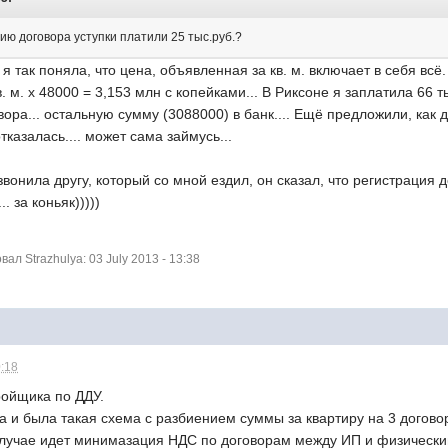
ию договора уступки платили 25 тыс.руб.?
, я так поняла, что цена, объявленная за кв. м. включает в себя всё
. м. х 48000 = 3,153 млн с копейками... В Риксоне я заплатила 66 ты
ора... остальную сумму (3088000) в банк.... Ещё предложили, как д
отказалась.... может сама займусь...
позвонила другу, который со мной ездил, он сказал, что регистрация
. за коньяк)))))
л Strazhulya: 03 July 2013 - 13:38
0:18
ройщика по ДДУ.
 и была такая схема с разбиением суммы за квартиру на 3 догово
 случае идет минимазация НДС по договорам между ИП и физическ