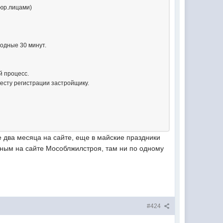
 юр.лицами)
ходные 30 минут.
й процесс.
месту регистрации застройщику.
же два месяца на сайте, еще в майские праздники
нным на сайте Мособлжилстроя, там ни по одному
#424