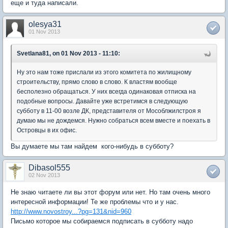
еще и туда написали.
olesya31
01 Nov 2013
Svetlana81, on 01 Nov 2013 - 11:10:
Ну это нам тоже прислали из этого комитета по жилищному
строительству, прямо слово в слово. К властям вообще
бесполезно обращаться. У них всегда одинаковая отписка на
подобные вопросы. Давайте уже встретимся в следующую
субботу в 11-00 возле ДК, представителя от Мособлжилстроя я
думаю мы не дождемся. Нужно собраться всем вместе и поехать в
Островцы в их офис.
Вы думаете мы там найдем кого-нибудь в субботу?
Dibasol555
02 Nov 2013
Не знаю читаете ли вы этот форум или нет. Но там очень много
интересной информации! Те же проблемы что и у нас.
http://www.novostroy...?pg=131&nid=960
Письмо которое мы собираемся подписать в субботу надо