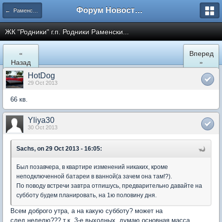
Форум Новостройки
← Раменское
ЖК "Родники" г.п. Родники Раменски...
«
Вперед
Назад
»
HotDog
29 Oct 2013
66 кв.
Yliya30
30 Oct 2013
Sachs, on 29 Oct 2013 - 16:05:
Был позавчера, в квартире изменений никаких, кроме
неподключенной батареи в ванной(а зачем она там!?).
По поводу встречи завтра отпишусь, предварительно давайте на
субботу будем планировать, на 1ю половину дня.
Всем доброго утра, а на какую субботу? может на
след.неделю??? т.к. 3-е выходных, думаю основная масса