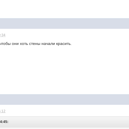
9:34
тобы они хоть стены начали красить.
5:12
04:45: