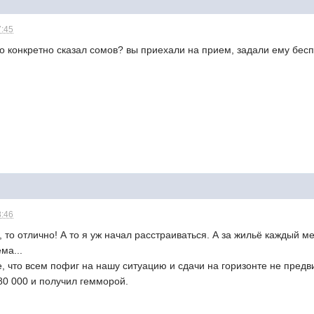
7:45
что конкретно сказал сомов? вы приехали на прием, задали ему бес
8:46
 то отлично! А то я уж начал расстраиваться. А за жильё каждый ме
ма...
 что всем пофиг на нашу ситуацию и сдачи на горизонте не предв
180 000 и получил гемморой.