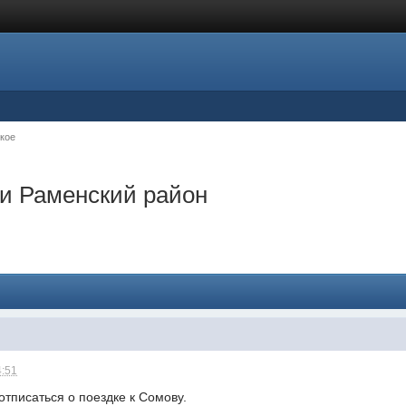
кое
ки Раменский район
4:51
отписаться о поездке к Сомову.