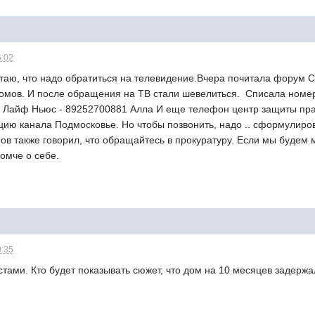
6:02
итаю, что надо обратиться на телевидение.Вчера почитала форум
омов. И после обращения на ТВ стали шевелиться. Списала номер
 Лайф Ньюс - 89252700881 Алла И еще телефон центр защиты прав
цию канала Подмосковье. Но чтобы позвонить, надо .. сформулиро
ов также говорил, что обращайтесь в прокуратуру. Если мы будем 
омче о себе.
0:35
тами. Кто будет показывать сюжет, что дом на 10 месяцев задерж