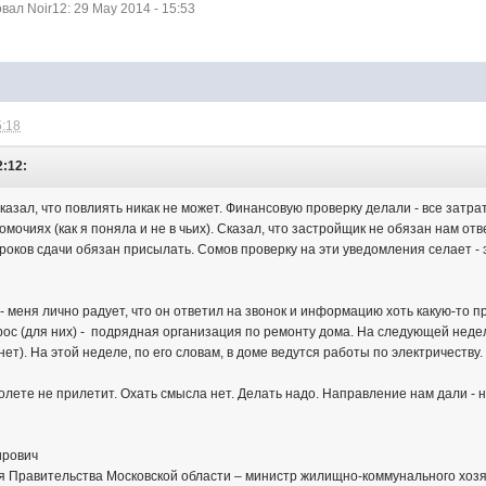
ал Noir12: 29 May 2014 - 15:53
5:18
2:12:
азал, что повлиять никак не может. Финансовую проверку делали - все затра
омочиях (как я поняла и не в чьих). Сказал, что застройщик не обязан нам отв
оков сдачи обязан присылать. Сомов проверку на эти уведомления селает - э
- меня лично радует, что он ответил на звонок и информацию хоть какую-то 
ос (для них) - подрядная организация по ремонту дома. На следующей недел
нет). На этой неделе, по его словам, в доме ведутся работы по электричеству.
лете не прилетит. Охать смысла нет. Делать надо. Направление нам дали - н
ирович
 Правительства Московской области – министр жилищно-коммунального хозя