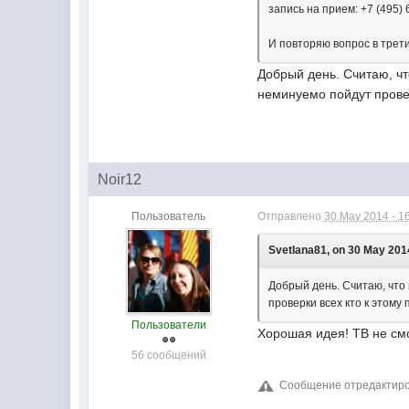
запись на прием: +7 (495)
И повторяю вопрос в третий
Добрый день. Считаю, чт
неминуемо пойдут провер
Noir12
Пользователь
Отправлено
30 May 2014 - 1
Svetlana81, on 30 May 2014
Добрый день. Считаю, что
проверки всех кто к этому
Пользователи
Хорошая идея! ТВ не см
56 сообщений
Сообщение отредактиров