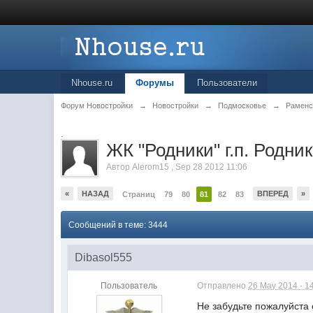
Nhouse.ru
Форумы
Пользователи
Форум Новостройки
→
Новостройки
→
Подмосковье
→
Раменс
.
ЖК "Родники" г.п. Родни
Автор
Alerom15
,
Sep 28 2012 11:06
«
НАЗАД
ВПЕРЕД
»
Страниц
79
80
81
82
83
Сообщений в теме: 3444
Dibasol555
Пользователь
Отправлено
26 May 2014 - 1
Не забудьте пожалуйста 