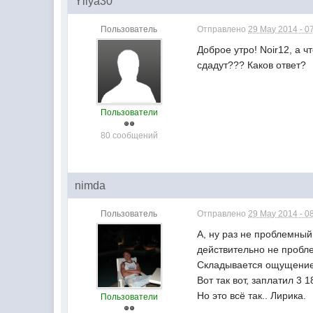
Yliya30
Пользователь
Отправлено
29 May 2014 - 0
Доброе утро! Noir12, а 
сдадут??? Каков ответ?
Пользователи
80 сообщений
nimda
Пользователь
Отправлено
29 May 2014 - 0
А, ну раз не проблемный,
действительно не пробле
Складывается ощущение,
Вот так вот, заплатил 3 
Но это всё так.. Лирика.
Пользователи