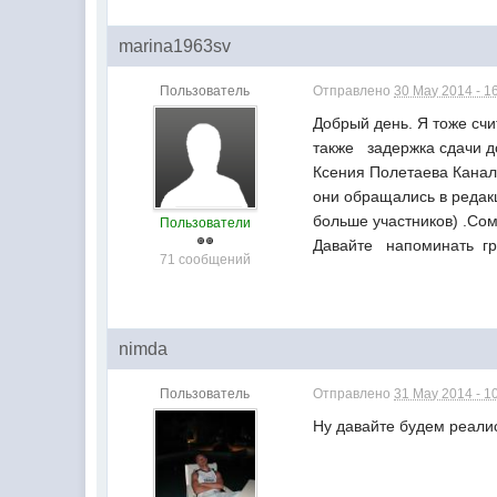
marina1963sv
Пользователь
Отправлено
30 May 2014 - 1
Добрый день. Я тоже сч
также задержка сдачи д
Ксения Полетаева Канал
они обращались в редак
больше участников) .Сом
Пользователи
Давайте напоминать гр
71 сообщений
nimda
Пользователь
Отправлено
31 May 2014 - 1
Ну давайте будем реалис