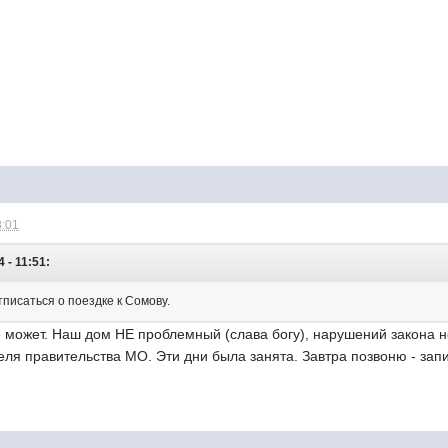
8:01
 - 11:51:
писаться о поездке к Сомову.
 может. Наш дом НЕ проблемный (слава богу), нарушений закона н
еля правительства МО. Эти дни была занята. Завтра позвоню - зап