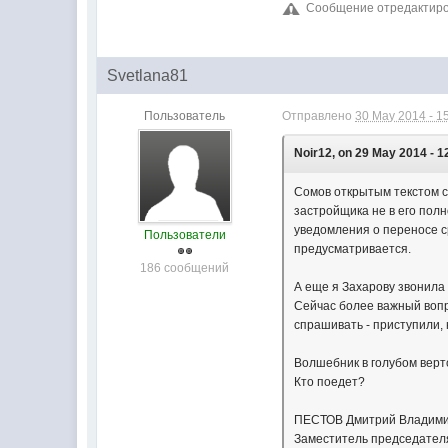
Сообщение отредактиров
Svetlana81
Пользователь
Отправлено
30 May 2014 - 1
Noir12, on 29 May 2014 - 1
Сомов открытым текстом ск
застройщика не в его полн
уведомления о переносе ср
Пользователи
предусматривается.
186 сообщений
А еще я Захарову звонила 
Сейчас более важный вопр
спрашивать - приступили, 
Волшебник в голубом верто
Кто поедет?
ПЕСТОВ Дмитрий Владим
Заместитель председателя