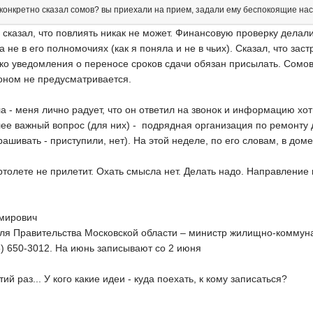
о конкретно сказал сомов? вы приехали на прием, задали ему беспокоящие нас
сказал, что повлиять никак не может. Финансовую проверку делали
а не в его полномочиях (как я поняла и не в чьих). Сказал, что за
ько уведомления о переносе сроков сдачи обязан присылать. Сомов 
коном не предусматривается.
а - меня лично радует, что он ответил на звонок и информацию хо
лее важный вопрос (для них) - подрядная организация по ремонту
рашивать - приступили, нет). На этой неделе, по его словам, в дом
толете не прилетит. Охать смысла нет. Делать надо. Направление 
мирович
ля Правительства Московской области – министр жилищно-коммуна
5) 650-3012. На июнь записывают со 2 июня
ий раз... У кого какие идеи - куда поехать, к кому записаться?