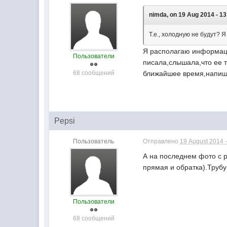
nimda, on 19 Aug 2014 - 13
Т.е., холодную не будут?
Я располагаю информацие
Пользователи
писала,слышала,что ее т
68 сообщений
ближайшее время,напишу
Pepsi
Пользователь
Отправлено
19 August 2014 -
А на последнем фото с 
прямая и обратка).Трубу
Пользователи
68 сообщений