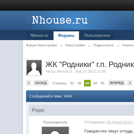
Nhouse.ru
Форумы
Пользователи
Форум Новостройки
→
Новостройки
→
Подмосковье
→
Раменс
.
ЖК "Родники" г.п. Родни
Автор
Alerom15
,
Sep 28 2012 11:06
«
НАЗАД
ВПЕРЕД
»
Страниц
91
92
93
94
95
Сообщений в теме: 3444
Pepsi
Пользователь
Отправлено
18 August 2014 -
Говорят,что тянут оттуд