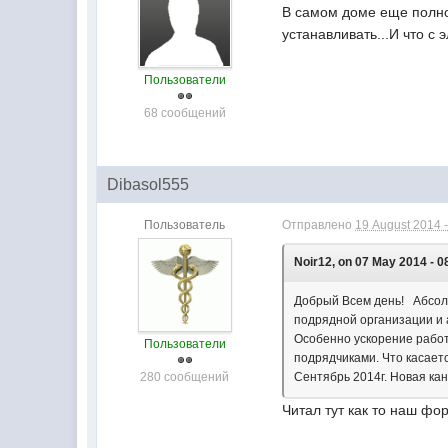
В самом доме еще полно
устанавливать...И что с 
Пользователи
68 сообщений
Dibasol555
Пользователь
Отправлено
19 August 2014 -
Noir12, on 07 May 2014 - 0
Добрый Всем день! Абсолю
подрядной организации и а
Особенно ускорение работ
Пользователи
подрядчиками. Что касаетс
280 сообщений
Сентябрь 2014г. Новая ка
Читал тут как то наш фо