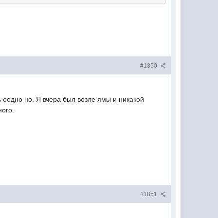
#1850
ь оодно но. Я вчера был возле ямы и никакой
ного.
#1851