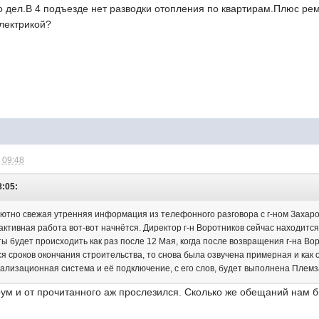
 дел.В 4 подъезде нет разводки отопления по квартирам.Плюс ре
электрикой?
 09:48
8:05:
тно свежая утренняя информация из телефонного разговора с г-ном Захаро
ктивная работа вот-вот начнётся. Директор г-н Воротников сейчас находится 
ы будет происходить как раз после 12 Мая, когда после возвращения г-на Во
я сроков окончания строительства, то снова была озвучена примерная и как 
нализационная система и её подключение, с его слов, будет выполнена Плем
рум и от прочитанного аж прослезился. Сколько же обещаний нам б