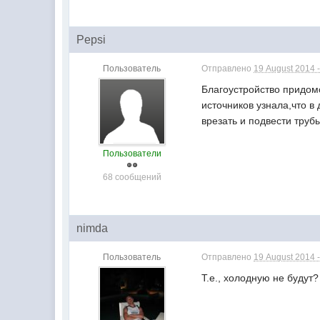
Pepsi
Пользователь
Отправлено
19 August 2014 -
Благоустройство придом
источников узнала,что в
врезать и подвести трубы
Пользователи
68 сообщений
nimda
Пользователь
Отправлено
19 August 2014 -
Т.е., холодную не буду