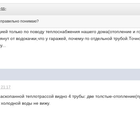
:11:
 Я правильно понимаю?
й только по поводу теплоснабжения нашего дома(отопление и гор.
янут от водокачки,что у гаражей, почему-то отдельной трубой.Точно
...
 21:17
раскопанной теплотрассой видно 4 трубы: две толстые-отопление(п
 холодной воды не вижу.