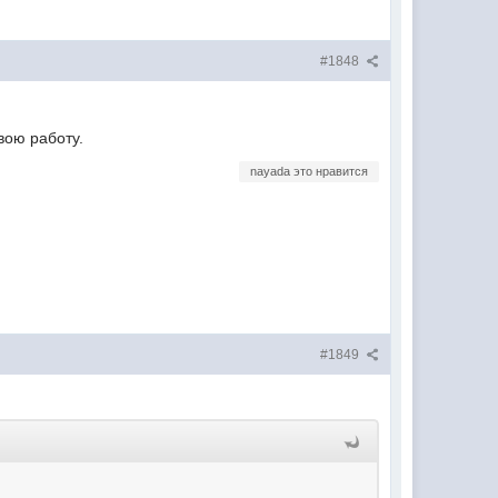
#1848
вою работу.
nayada это нравится
#1849