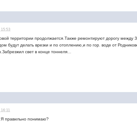
 15:53
овой территории продолжается.Также ремонтируют дорогу между 3
 дом будут делать врезки и по отоплению,и по гор. воде от Родник
.Забрезжил свет в конце тоннеля...
 16:11
т? Я правильно понимаю?