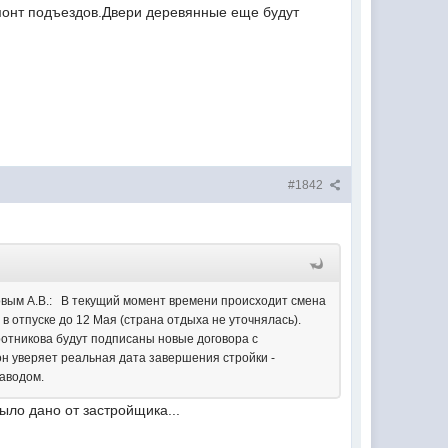
монт подъездов.Двери деревянные еще будут
#1842
вым А.В.: В текущий момент времени происходит смена
в отпуске до 12 Мая (страна отдыха не уточнялась).
ротникова будут подписаны новые договора с
он уверяет реальная дата завершения стройки -
заводом.
ыло дано от застройщика...