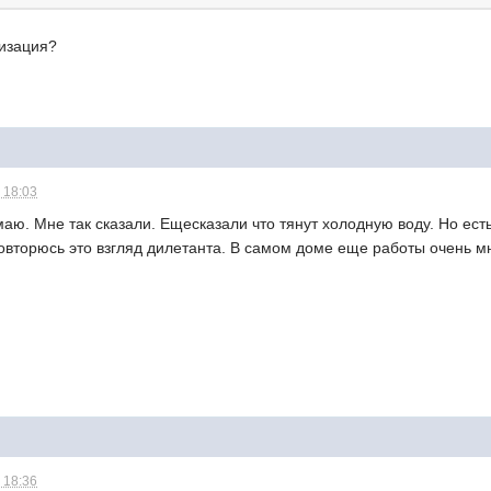
лизация?
 18:03
маю. Мне так сказали. Ещесказали что тянут холодную воду. Но ест
повторюсь это взгляд дилетанта. В самом доме еще работы очень м
 18:36