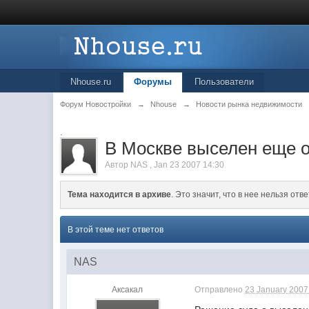
Nhouse.ru
Форумы
Пользователи
Форум Новостройки
→
Nhouse
→
Новости рынка недвижимости
.
В Москве выселен еще 
Автор
NAS
,
Jan 23 2007 14:30
Тема находится в архиве
. Это значит, что в нее нельзя отве
В этой теме нет ответов
NAS
Аксакал
Отправлено
23 January 2007 