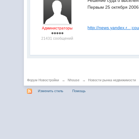
Решение суда о выселен
Первым 25 октября 2006
http://news.yandex.r...;co
Администраторы
21431 сообщений
Форум Новостройки
→
Nhouse
→
Новости рынка недвижимости
Изменить стиль
Помощь