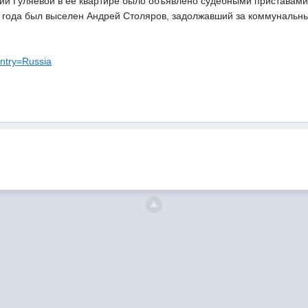
ии Гуляевой в ее квартире было объявлено судебными приставами,
 года был выселен Андрей Столяров, задолжавший за коммунальные
untry=Russia