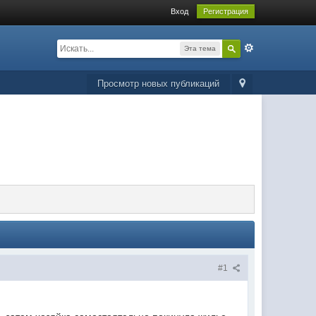
Вход
Регистрация
Эта тема
Просмотр новых публикаций
#1