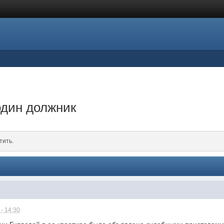
один должник
тить.
- 14:30