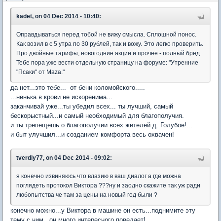
kadet, on 04 Dec 2014 - 10:40:
Оправдываться перед тобой не вижу смысла. Сплошной понос.
Как возил в с 5 утра по 30 рублей, так и вожу. Это легко проверить.
Про двойные тарифы, новогодние акции и прочее - полный бред.
Тебе пора уже вести отдельную страницу на форуме: "Утренние
"Псаки" от Mazа."
да нет...это тебе... от бени коломойского.....
...ненька в крови не искоренима...
заканчивай уже...ты убедил всех... ты лучший, самый
бескорыстный...и самый необходимый для благополучия.
и ты трепещешь о благополучии всех жителей д. Голубое!...
и быт улучшил...и созданием комфорта весь охвачен!
tverdiy77, on 04 Dec 2014 - 09:02:
я конечно извиняюсь что влазию в ваш диалог а где можна
поглядеть протокол Виктора ???ну и заодно скажите так уж ради
любопытства че там за цены на новый год были ?
конечно можно...у Виктора в машине он есть...поднимите эту
тему с ним...он много интересного поведает!