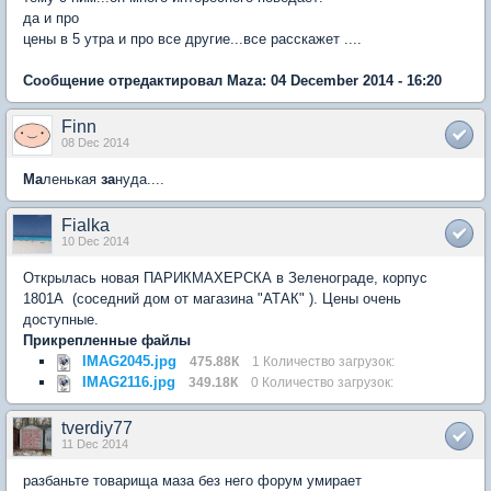
да и про
цены в 5 утра и про все другие...все расскажет ....
Сообщение отредактировал Maza: 04 December 2014 - 16:20
Finn
08 Dec 2014
Ма
ленькая
за
нуда....
Fialka
10 Dec 2014
Открылась новая ПАРИКМАХЕРСКА в Зеленограде, корпус
1801А (соседний дом от магазина "АТАК" ). Цены очень
доступные.
Прикрепленные файлы
IMAG2045.jpg
475.88К
1 Количество загрузок:
IMAG2116.jpg
349.18К
0 Количество загрузок:
tverdiy77
11 Dec 2014
разбаньте товарища маза без него форум умирает