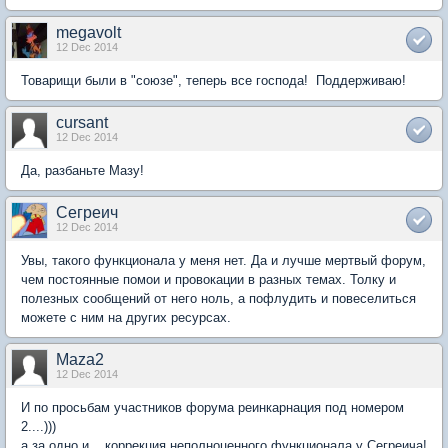
megavolt
12 Dec 2014
Товарищи были в "союзе", теперь все господа! Поддерживаю!
cursant
12 Dec 2014
Да, разбаньте Мазу!
Сегреич
12 Dec 2014
Увы, такого функционала у меня нет. Да и лучше мертвый форум,
чем постоянные помои и провокации в разных темах. Толку и
полезных сообщений от него ноль, а пофлудить и повеселиться
можете с ним на других ресурсах.
Maza2
12 Dec 2014
И по просьбам участников форума реинкарнация под номером
2....)))
а за одно и....коррекция неполноценного функционала у Сегреича!