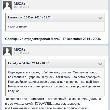
Maza2
16 Dec 2014
Igemon, on 16 Dec 2014 - 11:24:
сало...в итоге
Сообщение отредактировал Maza2: 17 December 2014 - 20:36
Maza2
17 Dec 2014
kadet, on 04 Dec 2014 - 10:40:
Оправдываться перед тобой не вижу смысла. Сплошной понос.
Как возил в с 5 утра по 50 рублей, так и вожу. Это легко проверить.
Про двойные тарифы, новогодние акции и прочее - полный бред.
Больше меня никто не приносит столько пользы родной деревне
Голубое
от хероя сало... жителям....регистрируй...и мошеничай дальше
и все же....а какой ПОЗОРИЩЕ....на всю деревню...
вот Гюльчатай и показало своё личико в полной красе!!!