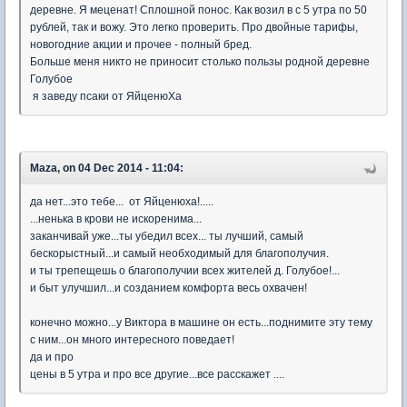
деревне. Я меценат! Сплошной понос. Как возил в с 5 утра по 50
рублей, так и вожу. Это легко проверить. Про двойные тарифы,
новогодние акции и прочее - полный бред.
Больше меня никто не приносит столько пользы родной деревне
Голубое
я заведу псаки от ЯйценюХа
Maza, on 04 Dec 2014 - 11:04:
да нет...это тебе... от Яйценюха!.....
...ненька в крови не искоренима...
заканчивай уже...ты убедил всех... ты лучший, самый
бескорыстный...и самый необходимый для благополучия.
и ты трепещешь о благополучии всех жителей д. Голубое!...
и быт улучшил...и созданием комфорта весь охвачен!
конечно можно...у Виктора в машине он есть...поднимите эту тему
с ним...он много интересного поведает!
да и про
цены в 5 утра и про все другие...все расскажет ....