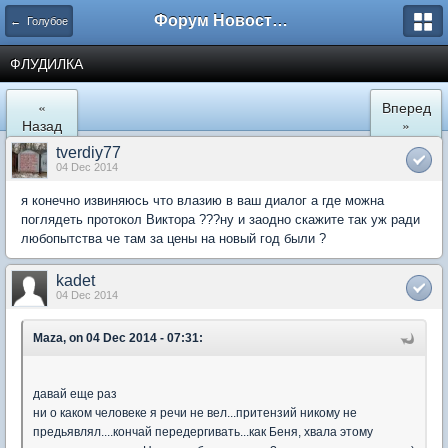
Форум Новостройки
← Голубое
ФЛУДИЛКА
«
Вперед
Назад
»
tverdiy77
04 Dec 2014
я конечно извиняюсь что влазию в ваш диалог а где можна
поглядеть протокол Виктора ???ну и заодно скажите так уж ради
любопытства че там за цены на новый год были ?
kadet
04 Dec 2014
Maza, on 04 Dec 2014 - 07:31:
давай еще раз
ни о каком человеке я речи не вел...притензий никому не
предьявлял....кончай передергивать...как Беня, хвала этому