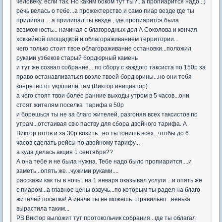
человеку, если так. Но каким боком тут ты?...а пропиарится надо...)
речь велась о тебе...а прожектерство и само пиар везде где ты
прилипал.....а прилипал ты везде , где пропиарится была
возможность... начиная с благородных дел А Соколова и кончая
хоккейной площадкой и облагораживанием территории...
чего только стоит твое облагораживание остановки...положил
руками узбеков старый бордюрный камень
и тут же созвал собрание....по сбору с каждого таксиста по 150р за
право останавливаться возле твоей бордюрины...но они тебя
конретно от укропили там (Виктор инициатор)
а чего стоят твои более ранние выходы утром в 5 часов...они
стоят жителям поселка тарифа в 50р
и борешься ты не за благо жителей, разгоняя всех таксистов по
утрам...отстаивая свю паству для сбора двойного тарифа. А
Виктор готов и за 30р возить...но ты гонишь всех...чтобы до 6
часов сделать рейсы по двойному тарифу...
а куда делась акция 1 сентября??
А она тебе и не была нужна. Тебе надо было пропиарится....и
заметь...опять же...чужими руками....
расскажи как ты в ночь...на 1 января оказывал услуги ...и опять же
с пиаром...а главное цены озвучь...по которым ты радел на благо
жителей поселка! А иначе ты не можешь...правильно...ненька
вырастила таким...
PS Виктор выложит тут протокольчик собрания...где ты облагал