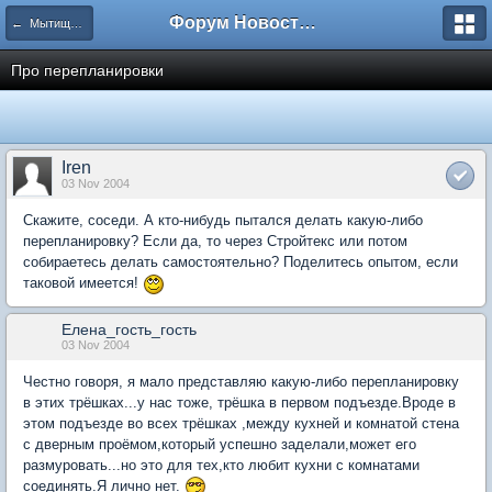
Форум Новостройки
← Мытищи, Сукромка 21
Про перепланировки
Iren
03 Nov 2004
Скажите, соседи. А кто-нибудь пытался делать какую-либо
перепланировку? Если да, то через Стройтекс или потом
собираетесь делать самостоятельно? Поделитесь опытом, если
таковой имеется!
Елена_гость_гость
03 Nov 2004
Честно говоря, я мало представляю какую-либо перепланировку
в этих трёшках...у нас тоже, трёшка в первом подъезде.Вроде в
этом подъезде во всех трёшках ,между кухней и комнатой стена
с дверным проёмом,который успешно заделали,может его
размуровать...но это для тех,кто любит кухни с комнатами
соединять.Я лично нет.