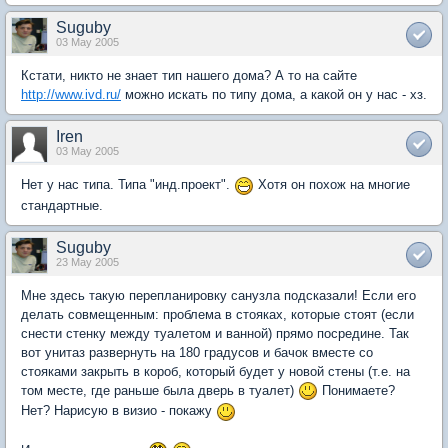
Suguby
03 May 2005
Кстати, никто не знает тип нашего дома? А то на сайте
http://www.ivd.ru/
можно искать по типу дома, а какой он у нас - хз.
Iren
03 May 2005
Нет у нас типа. Типа "инд.проект".
Хотя он похож на многие
стандартные.
Suguby
23 May 2005
Мне здесь такую перепланировку санузла подсказали! Если его
делать совмещенным: проблема в стояках, которые стоят (если
снести стенку между туалетом и ванной) прямо посредине. Так
вот унитаз развернуть на 180 градусов и бачок вместе со
стояками закрыть в короб, который будет у новой стены (т.е. на
том месте, где раньше была дверь в туалет)
Понимаете?
Нет? Нарисую в визио - покажу