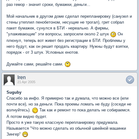
раз гемор - значит сроки, бумажки, деньги...
Мой начальник в другом доме сделал перепланировку (санузел и
стены утеплил пенобетоном, несущие не трогал), грит собрал
пакет бумажек, сунулся в БТИ - нереально. А фирмы,
"улаживающие" эти вопросы, запросили около 2 штук
Он
плюнул, теперь вот живет без регистрации в БТИ. Проблемы у
него будут, как он решит продать квартиру. Нужны будут взятки,
порядок - от 3 штук. Условных енотов.
Думайте сами, решайте сами.
Iren
21 Apr 2005
Suguby
Спасибо за инфо. Я примерно так и думала, что можно все (или
почти все), но за деньги. Пока проемы ломать не буду (соседи не
волнуйтесь).
Так как и ремонт то пока делать не собираемся.
А потом видно будет.
Просто я уже такую классную перепланировку придумала.
Называется "Что можно сделать из обычной швейной машинки
Зингер"