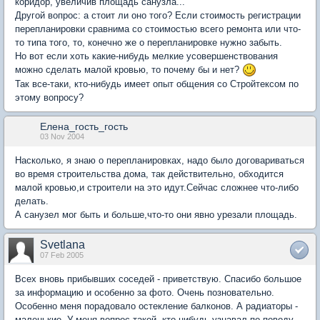
коридор, увеличив площадь санузла...
Другой вопрос: а стоит ли оно того? Если стоимость регистрации
перепланировки сравнима со стоимостью всего ремонта или что-
то типа того, то, конечно же о перепланировке нужно забыть.
Но вот если хоть какие-нибудь мелкие усовершенствования
можно сделать малой кровью, то почему бы и нет?
Так все-таки, кто-нибудь имеет опыт общения со Стройтексом по
этому вопросу?
Елена_гость_гость
03 Nov 2004
Насколько, я знаю о перепланировках, надо было договариваться
во время строительства дома, так действительно, обходится
малой кровью,и строители на это идут.Сейчас сложнее что-либо
делать.
А санузел мог быть и больше,что-то они явно урезали площадь.
Svetlana
07 Feb 2005
Всех вновь прибывших соседей - приветствую. Спасибо большое
за информацию и особенно за фото. Очень позновательно.
Особенно меня порадовало остекление балконов. А радиаторы -
маленькие. У меня вопрос такой, кто нибудь узнавал по поводу