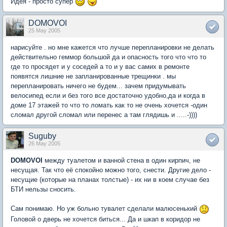
Идея - просто супер
DOMOVOI
25 May 2005
нарисуйте . но мне кажется что лучше перепланировки не делать
действительно геммор большой да и опасность того что что то
где то просядет и у соседей а то и у вас самих в ремонте
появятся лишние не запланированные трещинки . мы
перепланировать ничего не будем... зачем придумывать
велосипед если и без того все достаточно удобно,да и когда в
доме 17 этажей то что то ломать как то не очень хочется -один
сломал другой сломал или перенес а там глядишь и .....-))))
Suguby
26 May 2005
DOMOVOI
между туалетом и ванной стена в один кирпич, не
несущая. Так что её спокойно можно того, снести. Другие дело -
несущие (которые на планах толстые) - их ни в коем случае без
БТИ нельзы сносить.
Сам понимаю. Но уж больно тувалет сделали малюсенький
Головой о дверь не хочется биться... Да и шкап в коридор не