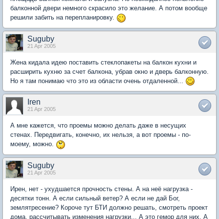
балконной двери немного скрасило это желание. А потом вообще
решили забить на перепланировку.
Suguby
21 Apr 2005
Жена кидала идею поставить стеклопакеты на балкон кухни и
расширить кухню за счет балкона, убрав окно и дверь балконную.
Но я там понимаю что это из области очень отдаленной...
Iren
21 Apr 2005
А мне кажется, что проемы можно делать даже в несущих
стенах. Передвигать, конечно, их нельзя, а вот проемы - по-
моему, можно.
Suguby
21 Apr 2005
Ирен, нет - ухудшается прочность стены. А на неё нагрузка -
десятки тонн. А если сильный ветер? А если не дай Бог,
землятресение? Короче тут БТИ должно решать, смотреть проект
дома, рассчитывать изменения нагрузки... А это гемор для них. А