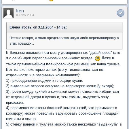
Iren
03 Nov 2004
Елена_гость, on 3.11.2004 - 14:32:
Честно говоря, я мало представляю какую-либо перепланировку в
этих трёшках...
В больном воспаленном мозгу доморощенных "дизайнеров" (это
я о себе) идеи перепланировки возникают всегда.
Даже в
таком прямолинейном планировочном решении как наша трешка.
Вот только некоторые из них (могут использоваться по-
отдельности и в различных комбинациях):
1) присоединение лоджии к площади кухни;
2) выделение второго санузла на территории кухни (у входа);
3) проем между кухней и комнатой может позволить избавиться
от отдельной двери в кухню и, тем самым, выделить зону
прихожей;
4) перемещение стены большой комнаты (той, что примыкает к
коридору) может позволить варьировать соотношение площади
комнаты и холла;
5) стенку ванной и туалета можно также несколько "выдвинуть" в