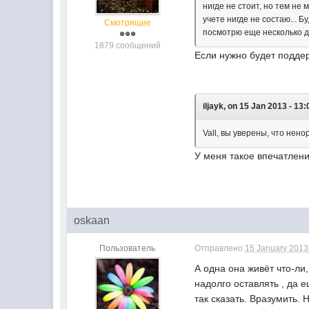
нигде не стоит, но тем не
учете нигде не состаю... 
Смотрящие
посмотрю еще несколько дн
1879 сообщений
Если нужно будет подде
iljayk, on 15 Jan 2013 - 13:
Vall, вы уверены, что нен
У меня такое впечатлени
oskaan
Пользователь
Отправлено
15 January 2013 
А одна она живёт что-ли
надолго оставлять , да 
так сказать. Вразумить.