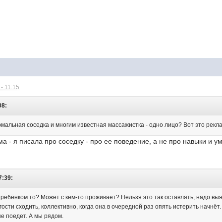
- 11:15
08:
ормальная соседка и многим известная массажистка - одно лицо? Вот это рекла
ма - я писала про соседку - про ее поведение, а не про навыки и у
7:39:
с ребёнком то? Может с кем-то проживает? Нельзя это так оставлять, надо выя
гости сходить, коллективно, когда она в очередной раз опять истерить начнёт
не поедет. А мы рядом.