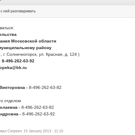
к с ней разговаривать
ваться:
тельства
ания Московской области
муниципальному району
 г. Солнечногорск, ул. Красная, д. 124 )
; 8-496-262-63-92
lopeka@bk.ru
Викторовна -
8-496-262-63-82
го отделом
олаевна -
8-496-262-63-82
ндровна -
8-496-262-63-92
ал Сегреич: 15 January 2013 - 11:10