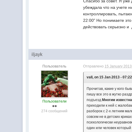
Спасибо за совет. Я уже
убеждала что на учете н
контроллировать, пытаюс
22:00" Но понимаете это
действовать серьезно и 
iljayk
Пользователь
Отправлено
15 January 2013 
vall, on 15 Jan 2013 - 07:22
Прочитав, какие у кого бы
пишу все это в жутко разд
подъезд.
Многим известна
Пользователи
приходили к ней с жалобам
274 сообщений
разборок с 2-х летним мал
совсем не в детских крика
психологически неуравнов
один или человек который 