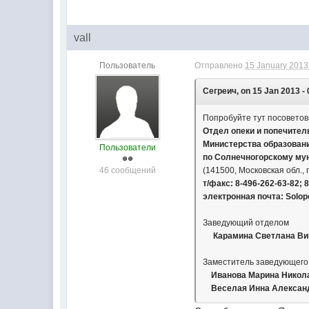
vall
Пользователь
Отправлено
15 January 2013 
Сегреич, on 15 Jan 2013 - 
Попробуйте тут посоветов
Отдел опеки и попечител
Министерства образован
Пользователи
по Солнечногорскому му
46 сообщений
(141500, Московская обл., г
т/факс: 8-496-262-63-82; 
электронная почта: Solo
Заведующий отделом
Карамина Светлана Вик
Заместитель заведующего
Иванова Марина Никола
Веселая Инна Александ