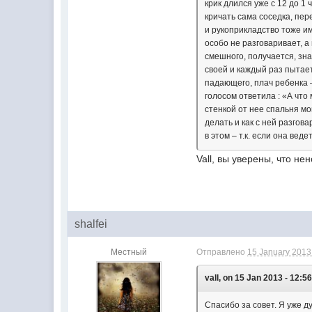
крик длился уже с 12 до 1
кричать сама соседка, пе
и рукоприкладство тоже им
особо не разговаривает, а
смешного, получается, зна
своей и каждый раз пытает
падающего, плач ребенка –
голосом ответила : «А что 
стенкой от нее спальня мои
делать и как с ней разгов
в этом – т.к. если она ве
Vall, вы уверены, что н
shalfei
Местный
Отправлено
15 January 2013 
vall, on 15 Jan 2013 - 12:56
Спасибо за совет. Я уже д