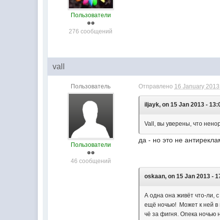
Пользователи
276 сообщений
vall
Пользователь
Отправлено
16 January 2013 
iljayk, on 15 Jan 2013 - 13:
Vall, вы уверены, что нен
да - но это не антирекла
Пользователи
46 сообщений
oskaan, on 15 Jan 2013 - 1
А одна она живёт что-ли, 
ещё ночью! Может к ней в 
чё за фигня. Опека ночью 