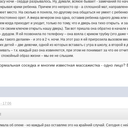
 часу ночи - сердце разрывалось. Ну, думали, всякое бывает - замечаний по н
рекрывая крики ребенка. Причем это непросто ор - а сплошной мат, направле
еет место. На сколько я поняла, по-другому она общаться не умеет с ребенком 
 постоянно орет. А вчера вечером она одна, оставив ребенка одного дома или 
ем когда приходит и уходит, только по тому, что и дверь она тихо открыть и
ся своим ключом открыть нашу дверь). Так вот пришла она обратно в начале вто
 дурдом. Я ей позвонила по телефону – она взяла с криком трубку (это даже
мы такого делаем» - и это в 2 ч. ночи. На этот раз я ей пригрозила вызовом мил
х детей – две девочки, одной из которых вставать с утра в школу, а второй в д
аривать – т.к. каждый раз она извиняется, при этом не понимает за что ее отч
дет спокойный образ жизни – мы ее не слышим.
енормальная соседка и многим известная массажистка - одно лицо? В
- 17:06
:
умала об опеке - но каждый раз оставляю это на крайний случай. Сегодня с не