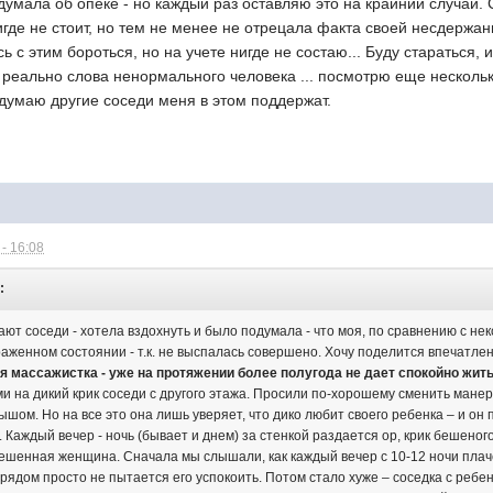
 думала об опеке - но каждый раз оставляю это на крайний случай. 
игде не стоит, но тем не менее не отрецала факта своей несдержанн
ь с этим бороться, но на учете нигде не состаю... Буду стараться,
 реально слова ненормального человека ... посмотрю еще несколько
думаю другие соседи меня в этом поддержат.
- 16:08
:
вают соседи - хотела вздохнуть и было подумала - что моя, по сравнению с не
раженном состоянии - т.к. не выспалась совершено. Хочу поделится впечатлен
я массажистка - уже на протяжении более полугода не дает спокойно жить
и на дикий крик соседи с другого этажа. Просили по-хорошему сменить манер
ышом. Но на все это она лишь уверяет, что дико любит своего ребенка – и он
х. Каждый вечер - ночь (бывает и днем) за стенкой раздается ор, крик бешено
ешенная женщина. Сначала мы слышали, как каждый вечер с 10-12 ночи плаче
рядом просто не пытается его успокоить. Потом стало хуже – соседка с ребен