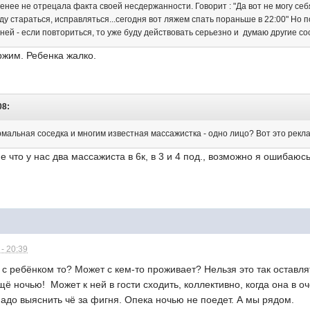
 менее не отрецала факта своей несдержанности. Говорит : "Да вот не могу се
Буду стараться, исправляться...сегодня вот ляжем спать пораньше в 22:00" Но 
ей - если повториться, то уже буду действовать серьезно и думаю другие со
ржим. Ребенка жалко.
08:
ормальная соседка и многим известная массажистка - одно лицо? Вот это рекла
е что у нас два массажиста в 6к, в 3 и 4 под., возможно я ошибаюс
- 20:39
, с ребёнком то? Может с кем-то проживает? Нельзя это так оставля
ещё ночью! Может к ней в гости сходить, коллективно, когда она в 
 Надо выяснить чё за фигня. Опека ночью не поедет. А мы рядом.