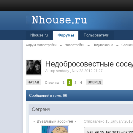
Nhouse.ru
Форумы
Пользователи
Форум Новостройки
→
Новостройки
→
Подмосковье
→
Солнеч
.
Недобросовестные сосе
Автор
serdady
,
Nov 28 2012 21:27
НАЗАД
ВПЕРЕД
Страниц
1
2
3
4
Сообщений в теме: 66
Сегреич
-=Въедливый абориген=-
Отправлено
15 January 2013 
vall, on 15 Jan 2013 - 07:22