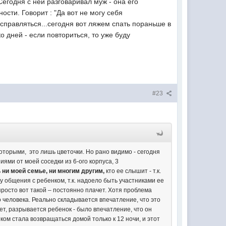
Сегодня с ней разговаривал муж - она его
ости. Говорит : "Да вот не могу себя
 исправляться...сегодня вот ляжем спать пораньше в
 дней - если повториться, то уже буду
#23
которыми, это лишь цветочки. Но рано видимо - сегодня
иями от моей соседки из 6-ого корпуса, 3
 ни моей семье, ни многим другим,
кто ее слышит - т.к.
у общения с ребенком, т.к. надоело быть участниками ее
 просто вот такой – постоянно плачет. Хотя проблема
го человека. Реально складывается впечатление, что это
т, разрывается ребенок - было впечатление, что он
ком стала возвращаться домой только к 12 ночи, и этот