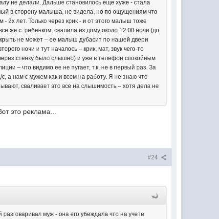
ачалу не делали. Дальше становилось еще хуже - стала
нный в сторону малыша, не видела, но по ощущениям что
- 2х лет. Только через крик - и от этого малыш тоже
все же с ребенком, свалила из дому около 12:00 ночи (до
 закрыть не может – ее малыш дубасит по нашей двери
рого ночи и тут началось – крик, мат, звук чего-то
 через стенку было слышно) и уже в телефон спокойным
иции – что видимо ее не пугает, т.к. не в первый раз. За
/с, а нам с мужем как и всем на работу. Я не знаю что
итывают, сваливает это все на слышимость – хотя дела не
от это реклама...
#24
й разговаривал муж - она его убеждала что на учете