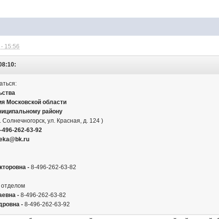
- 15:56
08:10:
аться:
ьства
ия Московской области
ниципальному району
. Солнечногорск, ул. Красная, д. 124 )
8-496-262-63-92
peka@bk.ru
торовна -
8-496-262-63-82
 отделом
евна -
8-496-262-63-82
ровна -
8-496-262-63-92