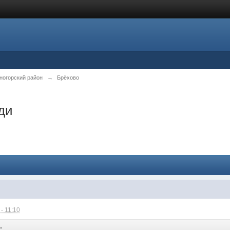
ногорский район
→
Брёхово
ди
- 11:10
: