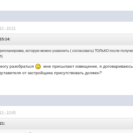
3 - 10:21
 15:14:
ерепланировка, которую можно узаконить ( согласовать) ТОЛЬКО после получе
И)
е могу разобраться
мне присылают извещение, я договариваюсь н
дставителя от застройщика присутствовать должен?
3 - 10:40
:21: