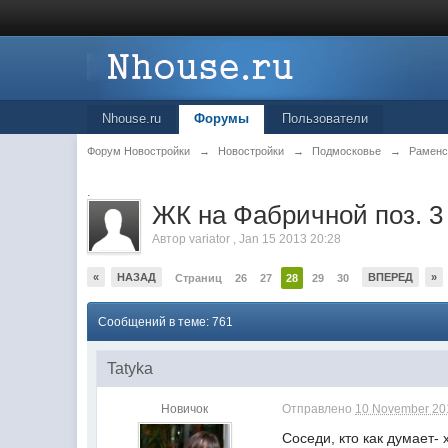
Nhouse.ru
Форумы
Пользователи
Форум Новостройки
→
Новостройки
→
Подмосковье
→
Раменс
.
ЖК на Фабричной поз. 3
Автор
variator
,
Jan 15 2013 20:28
«
НАЗАД
ВПЕРЕД
»
Страниц
26
27
28
29
30
Сообщений в теме: 761
Tatyka
Новичок
Отправлено
10 November 201
Соседи, кто как думает- 