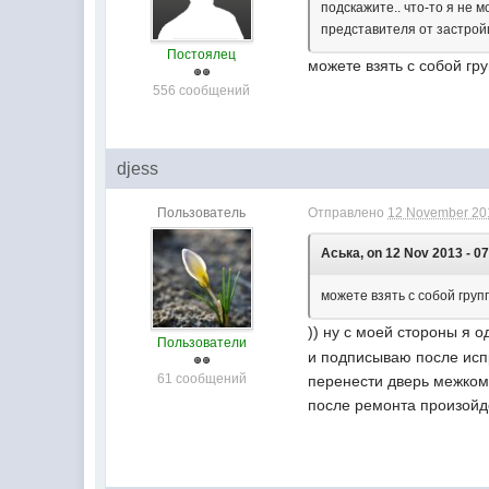
подскажите.. что-то я не 
представителя от застрой
Постоялец
можете взять с собой гр
556 сообщений
djess
Пользователь
Отправлено
12 November 201
Аська, on 12 Nov 2013 - 07
можете взять с собой груп
)) ну с моей стороны я 
Пользователи
и подписываю после испр
61 сообщений
перенести дверь межкомн
после ремонта произойд