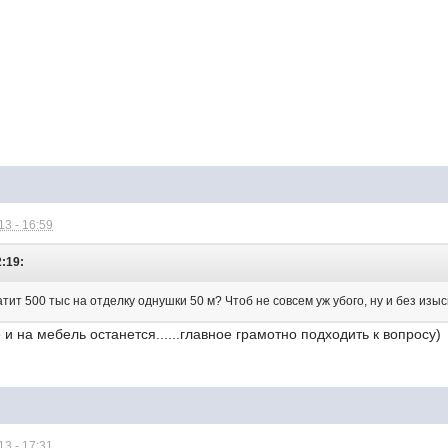
3 - 16:59
2:19:
атит 500 тыс на отделку однушки 50 м? Чтоб не совсем уж убого, ну и без изыс
и на мебель останется......главное грамотно подходить к вопросу)
3 - 17:31