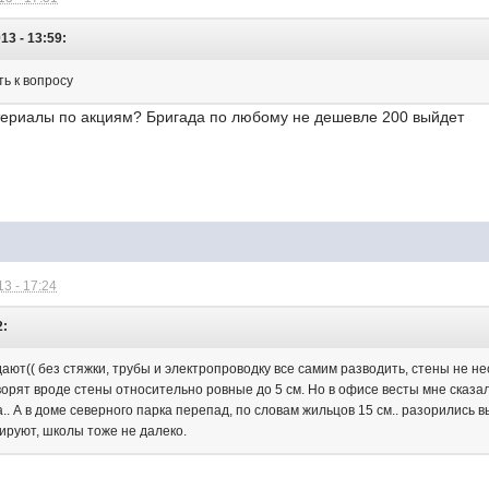
13 - 13:59:
ь к вопросу
ериалы по акциям? Бригада по любому не дешевле 200 выйдет
3 - 17:24
2:
ают(( без стяжки, трубы и электропроводку все самим разводить, стены не не
ворят вроде стены относительно ровные до 5 см. Но в офисе весты мне сказали
.. А в доме северного парка перепад, по словам жильцов 15 см.. разорились в
ируют, школы тоже не далеко.