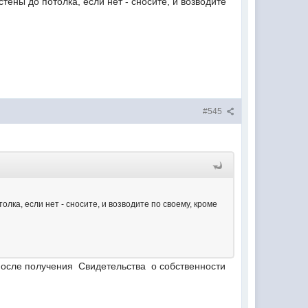
тены до потолка, если нет - сносите, и возводите
#545
лка, если нет - сносите, и возводите по своему, кроме
 после получения Свидетельства о собственности