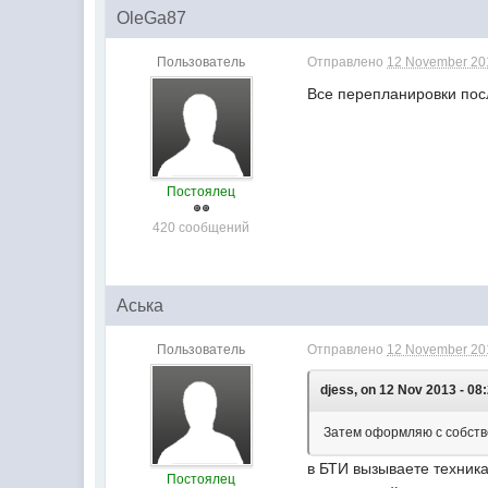
OleGa87
Пользователь
Отправлено
12 November 201
Все перепланировки посл
Постоялец
420 сообщений
Аська
Пользователь
Отправлено
12 November 201
djess, on 12 Nov 2013 - 08
Затем оформляю с собств
в БТИ вызываете техника,
Постоялец