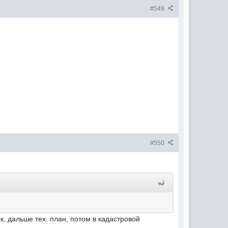
#549
#550
ок, дальше тех. план, потом в кадастровой