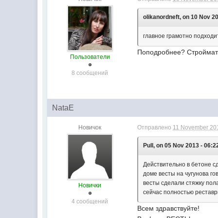
olikanordneft, on 10 Nov 20
главное грамотно подходит
Поподробнее? Строймат
Пользователи
8 сообщений
NataE
Новичок
Отправлено
11 November 201
Pull, on 05 Nov 2013 - 06:2
Действительно в бетоне сд
доме весты на чугунова го
весты сделали стяжку пола
Новички
сейчас полностью реставр
4 сообщений
Всем здравствуйте!