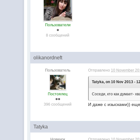
Пользователи
8 сообщений
olikanordneft
Пользователь
Отправлено
10 November 201
Tatyka, on 10 Nov 2013 - 1
Постоялец
Соседи, кто как думает- хв
И даже с изысками)) еще 
396 сообщений
Tatyka
Новичок
Отправлено
10 November 201