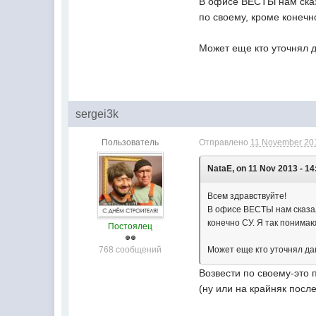
В офисе ВЕСТЫ нам сказа
по своему, кроме конечно
Может еще кто уточнял 
sergei3k
Пользователь
Отправлено
11 November 201
NataE, on 11 Nov 2013 - 14
Всем здравствуйте!
В офисе ВЕСТЫ нам сказали
конечно СУ. Я так понимаю,
Постоялец
768 сообщений
Может еще кто уточнял да
Возвести по своему-это
(ну или на крайняк посл