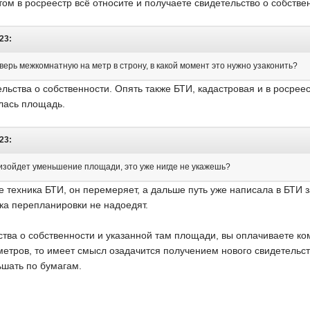
том в росреестр всё относите и получаете свидетельство о собстве
:23:
верь межкомнатную на метр в строну, в какой момент это нужно узаконить?
льства о собственности. Опять также БТИ, кадастровая и в росрее
лась площадь.
:23:
изойдет уменьшение площади, это уже нигде не укажешь?
 техника БТИ, он перемеряет, а дальше путь уже написала в БТИ з
ока перепланировки не надоедят.
тва о собственности и указанной там площади, вы оплачиваете ко
метров, то имеет смысл озадачится получением нового свидетельст
шать по бумагам.