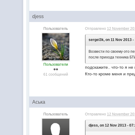
djess
Пользователь
Отправлено
12 November 201
sergei3k, on 11 Nov 2013 -
Возвести по своему-это п
после прихода техника БТ
Пользователи
подскажите.. что-то я н
Кто-то кроме меня и пре
61 сообщений
Аська
Пользователь
Отправлено
12 November 201
djess, on 12 Nov 2013 - 07