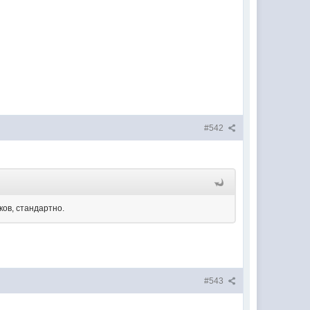
#542
ков, стандартно.
#543