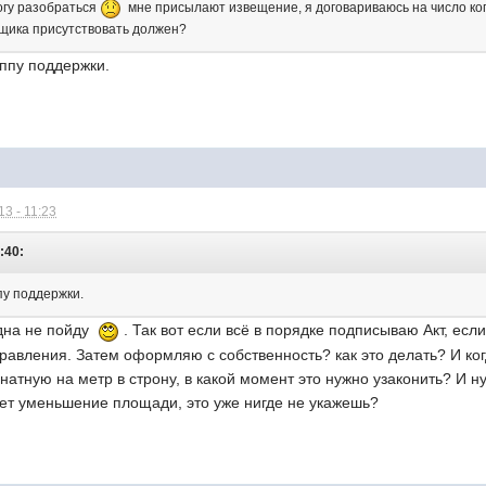
могу разобраться
мне присылают извещение, я договариваюсь на число когд
щика присутствовать должен?
уппу поддержки.
3 - 11:23
:40:
пу поддержки.
одна не пойду
. Так вот если всё в порядке подписываю Акт, ес
авления. Затем оформляю с собственность? как это делать? И ког
атную на метр в строну, в какой момент это нужно узаконить? И н
ет уменьшение площади, это уже нигде не укажешь?