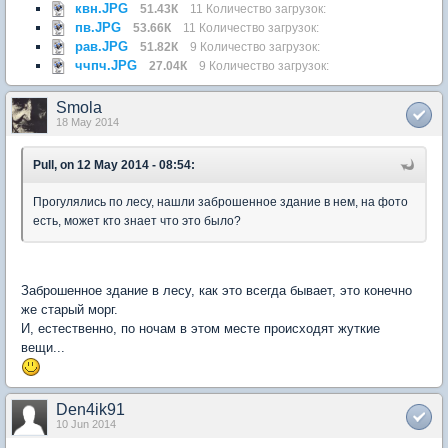
квн.JPG
51.43К
11 Количество загрузок:
пв.JPG
53.66К
11 Количество загрузок:
рав.JPG
51.82К
9 Количество загрузок:
ччпч.JPG
27.04К
9 Количество загрузок:
Smola
18 May 2014
Pull, on 12 May 2014 - 08:54:
Прогулялись по лесу, нашли заброшенное здание в нем, на фото
есть, может кто знает что это было?
Заброшенное здание в лесу, как это всегда бывает, это конечно
же старый морг.
И, естественно, по ночам в этом месте происходят жуткие
вещи...
Den4ik91
10 Jun 2014