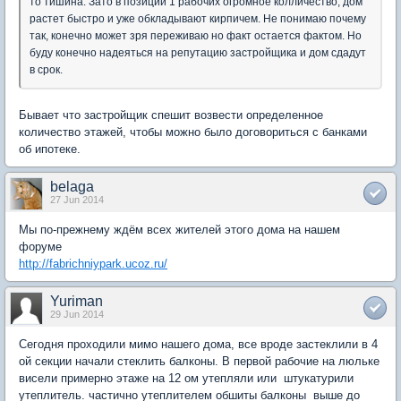
то тишина. Зато в позиции 1 рабочих огромное колличество, дом
растет быстро и уже обкладывают кирпичем. Не понимаю почему
так, конечно может зря переживаю но факт остается фактом. Но
буду конечно надеяться на репутацию застройщика и дом сдадут
в срок.
Бывает что застройщик спешит возвести определенное
количество этажей, чтобы можно было договориться с банками
об ипотеке.
belaga
27 Jun 2014
Мы по-прежнему ждём всех жителей этого дома на нашем
форуме
http://fabrichniypark.ucoz.ru/
Yuriman
29 Jun 2014
Сегодня проходили мимо нашего дома, все вроде застеклили в 4
ой секции начали стеклить балконы. В первой рабочие на люльке
висели примерно этаже на 12 ом утепляли или штукатурили
утеплитель. частично утеплителем обшиты балконы выше до