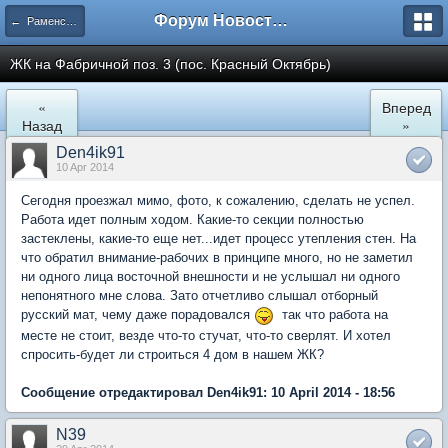
Форум Новостройки
← Раменское
ЖК на Фабричной поз. 3 (пос. Красный Октябрь)
«
Вперед
Назад
»
Den4ik91
10 Apr 2014
Сегодня проезжал мимо, фото, к сожалению, сделать не успел.
Работа идет полным ходом. Какие-то секции полностью
застеклены, какие-то еще нет...идет процесс утепления стен. На
что обратил внимание-рабочих в принципе много, но не заметил
ни одного лица восточной внешности и не услышал ни одного
непонятного мне слова. Зато отчетливо слышал отборный
русский мат, чему даже порадовался
так что работа на
месте не стоит, везде что-то стучат, что-то сверлят. И хотел
спросить-будет ли строиться 4 дом в нашем ЖК?
Сообщение отредактировал Den4ik91: 10 April 2014 - 18:56
N39