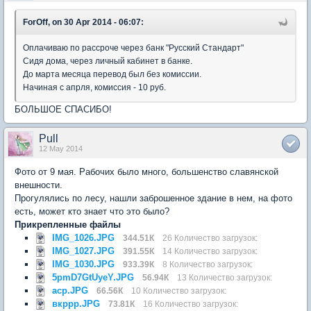
ForOff, on 30 Apr 2014 - 06:07:
Оплачиваю по рассроче через банк "Русский Стандарт"
Сидя дома, через личный кабинет в банке.
До марта месяца перевод был без комиссии.
Начиная с апрля, комиссия - 10 руб.
БОЛЬШОЕ СПАСИБО!
Pull
12 May 2014
Фото от 9 мая. Рабочих было много, большенство славянской
внешности.
Прогулялись по лесу, нашли заброшенное здание в нем, на фото
есть, может кто знает что это было?
Прикрепленные файлы
IMG_1026.JPG
344.51К
26 Количество загрузок:
IMG_1027.JPG
391.55К
14 Количество загрузок:
IMG_1030.JPG
933.39К
8 Количество загрузок:
5pmD7GtUyeY.JPG
56.94К
13 Количество загрузок:
аср.JPG
66.56К
10 Количество загрузок:
вкррр.JPG
73.81К
16 Количество загрузок: