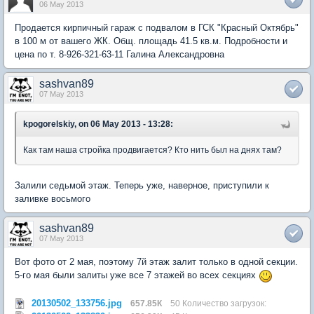
06 May 2013
Продается кирпичный гараж с подвалом в ГСК "Красный Октябрь"
в 100 м от вашего ЖК. Общ. площадь 41.5 кв.м. Подробности и
цена по т. 8-926-321-63-11 Галина Александровна
sashvan89
07 May 2013
kpogorelskiy, on 06 May 2013 - 13:28:
Как там наша стройка продвигается? Кто нить был на днях там?
Залили седьмой этаж. Теперь уже, наверное, приступили к
заливке восьмого
sashvan89
07 May 2013
Вот фото от 2 мая, поэтому 7й этаж залит только в одной секции.
5-го мая были залиты уже все 7 этажей во всех секциях
20130502_133756.jpg
657.85К
50 Количество загрузок: