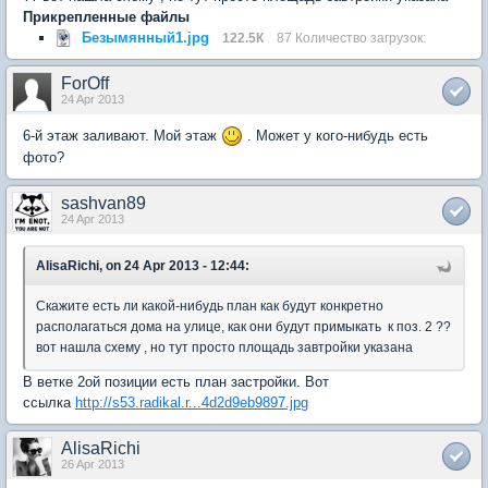
Прикрепленные файлы
Безымянный1.jpg
122.5К
87 Количество загрузок:
ForOff
24 Apr 2013
6-й этаж заливают. Мой этаж
. Может у кого-нибудь есть
фото?
sashvan89
24 Apr 2013
AlisaRichi, on 24 Apr 2013 - 12:44:
Скажите есть ли какой-нибудь план как будут конкретно
располагаться дома на улице, как они будут примыкать к поз. 2 ??
вот нашла схему , но тут просто площадь завтройки указана
В ветке 2ой позиции есть план застройки. Вот
ссылка
http://s53.radikal.r...4d2d9eb9897.jpg
AlisaRichi
26 Apr 2013