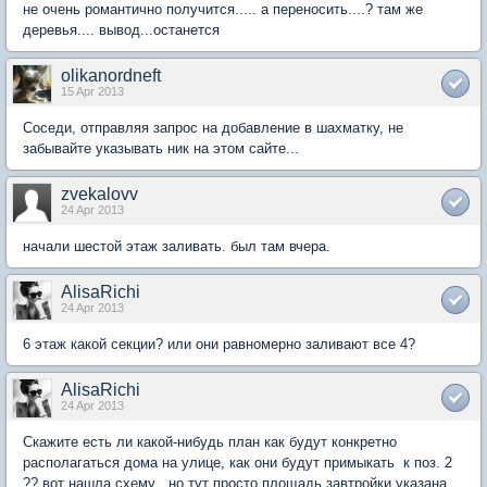
не очень романтично получится..... а переносить....? там же
деревья.... вывод...останется
olikanordneft
15 Apr 2013
Соседи, отправляя запрос на добавление в шахматку, не
забывайте указывать ник на этом сайте...
zvekalovv
24 Apr 2013
начали шестой этаж заливать. был там вчера.
AlisaRichi
24 Apr 2013
6 этаж какой секции? или они равномерно заливают все 4?
AlisaRichi
24 Apr 2013
Скажите есть ли какой-нибудь план как будут конкретно
располагаться дома на улице, как они будут примыкать к поз. 2
?? вот нашла схему , но тут просто площадь завтройки указана