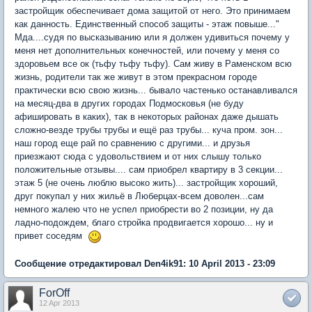
застройщик обеспечивает дома защитой от него. Это принимаем
как данность. Единственный способ защиты - этаж повыше..."
Мда....судя по высказыванию или я должен удивиться почему у
меня нет дополнительных конечностей, или почему у меня со
здоровьем все ок (тьфу тьфу тьфу). Сам живу в Раменском всю
жизнь, родители так же живут в этом прекрасном городе
практически всю свою жизнь... бывало частенько останавливался
на месяц-два в других городах Подмосковья (не буду
афишировать в каких), так в некоторых районах даже дышать
сложно-везде трубы трубы и ещё раз трубы... куча пром. зон...
наш город еще рай по сравнению с другими... и друзья
приезжают сюда с удовольствием и от них слышу только
положительные отзывы.... сам приобрел квартиру в 3 секции...
этаж 5 (не очень люблю высоко жить)... застройщик хороший,
друг покупал у них жильё в Люберцах-всем доволен...сам
немного жалею что не успел приобрести во 2 позиции, ну да
ладно-подождем, благо стройка продвигается хорошо... ну и
привет соседям
Сообщение отредактировал Den4ik91: 10 April 2013 - 23:09
ForOff
12 Apr 2013