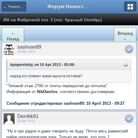
Форум Новостройки
← Раменское
ЖК на Фабричной поз. 3 (пос. Красный Октябрь)
«
Вперед
Назад
»
sashvan89
10 Apr 2013
kpogorelskiy, on 10 Apr 2013 - 05:06:
народ кто помнит какая высота потлков?
"
Типовой этаж 2700 от плиты перекрытия до потолка
".
Информация от
NikDanilov
, соответственно достоверная.
Сообщение отредактировал sashvan89: 10 April 2013 - 09:27
Den4ik91
10 Apr 2013
"Ну и про радон я даже говорить не буду. Почти весь раменский
район радоноопасная зона. Только не верю, что хоть 1