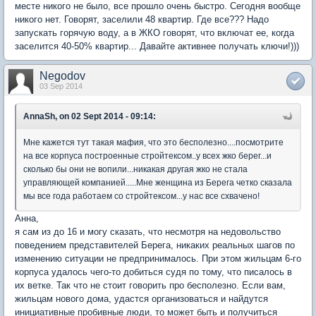
месте никого не было, все прошло очень быстро. Сегодня вообще
никого нет. Говорят, заселили 48 квартир. Где все??? Надо
запускать горячую воду, а в ЖКО говорят, что включат ее, когда
заселится 40-50% квартир... Давайте активнее получать ключи!)))
Negodov
03 Sep 2014
AnnaSh, on 02 Sept 2014 - 09:14:
Мне кажется тут такая мафия, что это бесполезно....посмотрите
на все корпуса построенные стройтексом..у всех жко берег...и
сколько бы они не вопили...никакая другая жко не стала
управляющей компанией.....Мне женщина из Берега четко сказала
мы все года работаем со стройтексом...у нас все схвачено!
Анна,
я сам из до 16 и могу сказать, что несмотря на недовольство
поведением представителей Берега, никаких реальных шагов по
изменению ситуации не предпринималось. При этом жильцам 6-го
корпуса удалось чего-то добиться судя по тому, что писалось в
их ветке. Так что не стоит говорить про бесполезно. Если вам,
жильцам нового дома, удастся организоваться и найдутся
инициативные пробивные люди, то может быть и получиться