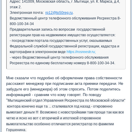
Адрес: 141009, Московская область, г .Мытищи, ул. К. Маркса, д.4,
этаж 2.
Электронная почта:
rp
12@
to50reg.ru
.
Ведомственный центр телефонного обслуживания Росреестра 8-
800-100-34-34
Предварительная запись по вопросам государственной
регистрации прав на недвижимое имущество осуществляется:
- посредством портала государственных услуг, оказываемых
Федеральной службой государственной регистрации, кадастра и
картографии в электронном виде
https://rosreestr.ru;
- через Ведомственный центр телефонного обслуживания
Росреестра по единому бесплатному номеру 8-800-100-34-34.
Мне сказали что подробно об оформлении права собственности
расскажет менеджер при подписании акта приемки передачи. Не
забудьте его (менеджера) об этом спросить. Потом поделитесь
информацией - сравним что кому говорят. По поводу
"
Мытищинский отдел Управления Росреестра по Московской области"
контора конечно еще та ... сталкивался год назад - откровенно
вымогают деньги !!! Возможно с новостройками там проще так как все
четко и ясно но вот с вторичкой и ипотекой откровенное
вымогательство особенно отличается регистратор по фамилии
Горшенина.