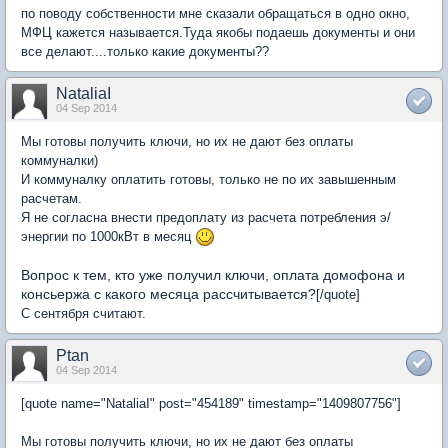
по поводу собственности мне сказали обращаться в одно окно,
МФЦ кажется называется.Туда якобы подаешь документы и они
все делают....только какие документы??
NataliaI
04 Sep 2014
Мы готовы получить ключи, но их не дают без оплаты
коммуналки)
И коммуналку оплатить готовы, только не по их завышенным
расчетам.
Я не согласна внести предоплату из расчета потребления э/
энергии по 1000кВт в месяц
Вопрос к тем, кто уже получил ключи, оплата домофона и
консьержа с какого месяца рассчитывается?
[/quote]
С сентября считают.
Ptan
04 Sep 2014
[quote name="NataliaI" post="454189" timestamp="1409807756"]
Мы готовы получить ключи, но их не дают без оплаты