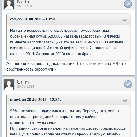
North
30 Jul 2015
otd, on 30 Jul 2015 - 13:50:
На сайте росреестра по кадастровому номеру квартиры
обозначенная сумма 5200000 названа кадастровый. В личном
кабинете налогоплательщика эта же величина 5200000 названа
ивентаризационной.И от этой цифири взяли 2 процента- это
налог за 2014г.За хвостик 2013г налог не брали.
А с чего они за весь год насчитали? Вы в каком месяце 2014-го
собственность оформили?
Uriim
30 Jul 2015
drowt, on 30 Jul 2015 - 12:34:
92% населения поддерживают политику Перезидента, мост в
крым надо строить, донбасс кормить, силу сибири
строить...поэтому извольте.
Ну и администировать налоги на такое имущество гораздо проще
чем НДФЛ, полно народу работает с серую и в черную, никаких