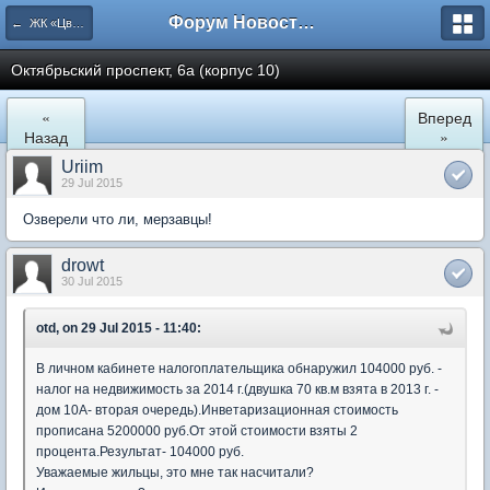
Форум Новостройки
← ЖК «Цветочный город» Микрорайон 22
Октябрьский проспект, 6а (корпус 10)
«
Вперед
Назад
»
Uriim
29 Jul 2015
Озверели что ли, мерзавцы!
drowt
30 Jul 2015
otd, on 29 Jul 2015 - 11:40:
В личном кабинете налогоплательщика обнаружил 104000 руб. -
налог на недвижимость за 2014 г.(двушка 70 кв.м взята в 2013 г. -
дом 10А- вторая очередь).Инветаризационная стоимость
прописана 5200000 руб.От этой стоимости взяты 2
процента.Результат- 104000 руб.
Уважаемые жильцы, это мне так насчитали?