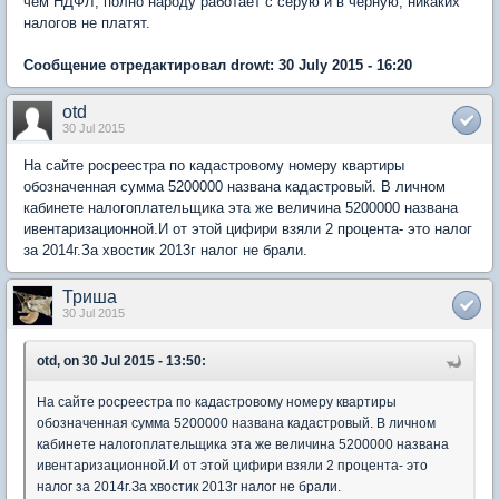
чем НДФЛ, полно народу работает с серую и в черную, никаких
налогов не платят.
Сообщение отредактировал drowt: 30 July 2015 - 16:20
otd
30 Jul 2015
На сайте росреестра по кадастровому номеру квартиры
обозначенная сумма 5200000 названа кадастровый. В личном
кабинете налогоплательщика эта же величина 5200000 названа
ивентаризационной.И от этой цифири взяли 2 процента- это налог
за 2014г.За хвостик 2013г налог не брали.
Триша
30 Jul 2015
otd, on 30 Jul 2015 - 13:50:
На сайте росреестра по кадастровому номеру квартиры
обозначенная сумма 5200000 названа кадастровый. В личном
кабинете налогоплательщика эта же величина 5200000 названа
ивентаризационной.И от этой цифири взяли 2 процента- это
налог за 2014г.За хвостик 2013г налог не брали.