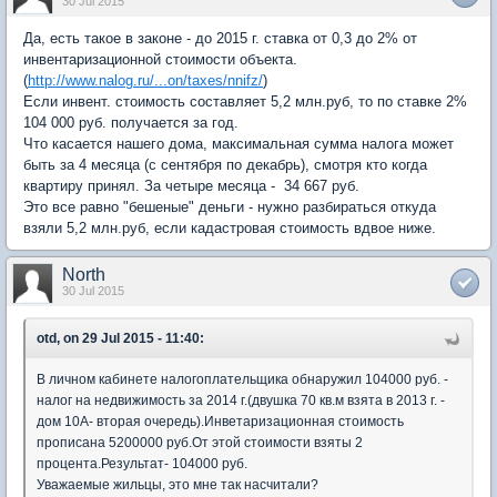
30 Jul 2015
Да, есть такое в законе - до 2015 г. ставка от 0,3 до 2% от
инвентаризационной стоимости объекта.
(
http://www.nalog.ru/...on/taxes/nnifz/
)
Если инвент. стоимость составляет 5,2 млн.руб, то по ставке 2%
104 000 руб. получается за год.
Что касается нашего дома, максимальная сумма налога может
быть за 4 месяца (с сентября по декабрь), смотря кто когда
квартиру принял. За четыре месяца - 34 667 руб.
Это все равно "бешеные" деньги - нужно разбираться откуда
взяли 5,2 млн.руб, если кадастровая стоимость вдвое ниже.
North
30 Jul 2015
otd, on 29 Jul 2015 - 11:40:
В личном кабинете налогоплательщика обнаружил 104000 руб. -
налог на недвижимость за 2014 г.(двушка 70 кв.м взята в 2013 г. -
дом 10А- вторая очередь).Инветаризационная стоимость
прописана 5200000 руб.От этой стоимости взяты 2
процента.Результат- 104000 руб.
Уважаемые жильцы, это мне так насчитали?