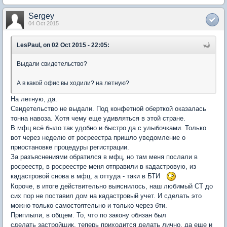
Sergey
04 Oct 2015
LesPaul, on 02 Oct 2015 - 22:05:
Выдали свидетельство?
А в какой офис вы ходили? на летную?
На летную, да.
Свидетельство не выдали. Под конфетной оберткой оказалась
тонна навоза. Хотя чему еще удивляться в этой стране.
В мфц всё было так удобно и быстро да с улыбочками. Только
вот через неделю от росреестра пришло уведомление о
приостановке процедуры регистрации.
За разъяснениями обратился в мфц, но там меня послали в
росреестр, в росреестре меня отправили в кадастровую, из
кадастровой снова в мфц, а оттуда - таки в БТИ
Короче, в итоге действительно выяснилось, наш любимый СТ до
сих пор не поставил дом на кадастровый учет. И сделать это
можно только самостоятельно и только через бти.
Приплыли, в общем. То, что по закону обязан был
сделать застройщик, теперь приходится делать лично, да еще и