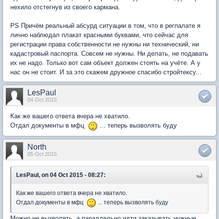
нехило отстегнув из своего кармана.
PS Причём реальный абсурд ситуации в том, что в регпалате я
лично наблюдал плакат красными буквами, что сейчас для
регистрации права собственности не нужны ни технический, ни
кадастровый паспорта. Совсем не нужны. Ни делать, не подавать
их не надо. Только вот сам объект должен стоять на учёте. А у
нас он не стоит. И за это скажем дружное спасибо стройтексу...
LesPaul
04 Oct 2015
Как же вашего ответа вчера не хватило.
Отдал документы в мфц
... теперь вызволять буду
North
05 Oct 2015
LesPaul, on 04 Oct 2015 - 08:27:
Как же вашего ответа вчера не хватило.
Отдал документы в мфц
... теперь вызволять буду
Можно не вызволять, а параллельно идти заказывать нужные