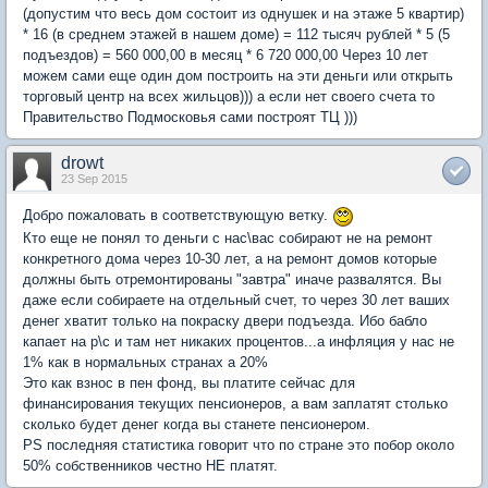
(допустим что весь дом состоит из однушек и на этаже 5 квартир)
* 16 (в среднем этажей в нашем доме) = 112 тысяч рублей * 5 (5
подъездов) = 560 000,00 в месяц * 6 720 000,00 Через 10 лет
можем сами еще один дом построить на эти деньги или открыть
торговый центр на всех жильцов))) а если нет своего счета то
Правительство Подмосковья сами построят ТЦ )))
drowt
23 Sep 2015
Добро пожаловать в соответствующую ветку.
Кто еще не понял то деньги с нас\вас собирают не на ремонт
конкретного дома через 10-30 лет, а на ремонт домов которые
должны быть отремонтированы "завтра" иначе развалятся. Вы
даже если собираете на отдельный счет, то через 30 лет ваших
денег хватит только на покраску двери подъезда. Ибо бабло
капает на р\с и там нет никаких процентов...а инфляция у нас не
1% как в нормальных странах а 20%
Это как взнос в пен фонд, вы платите сейчас для
финансирования текущих пенсионеров, а вам заплатят столько
сколько будет денег когда вы станете пенсионером.
PS последняя статистика говорит что по стране это побор около
50% собственников честно НЕ платят.