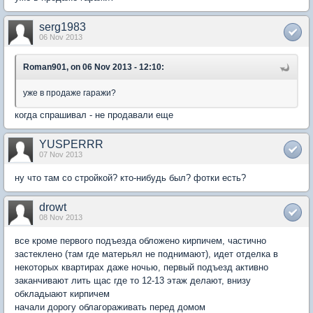
serg1983
06 Nov 2013
Roman901, on 06 Nov 2013 - 12:10:
уже в продаже гаражи?
когда спрашивал - не продавали еще
YUSPERRR
07 Nov 2013
ну что там со стройкой? кто-нибудь был? фотки есть?
drowt
08 Nov 2013
все кроме первого подъезда обложено кирпичем, частично
застеклено (там где матерьял не поднимают), идет отделка в
некоторых квартирах даже ночью, первый подъезд активно
заканчивают лить щас где то 12-13 этаж делают, внизу
обкладыают кирпичем
начали дорогу облагораживать перед домом