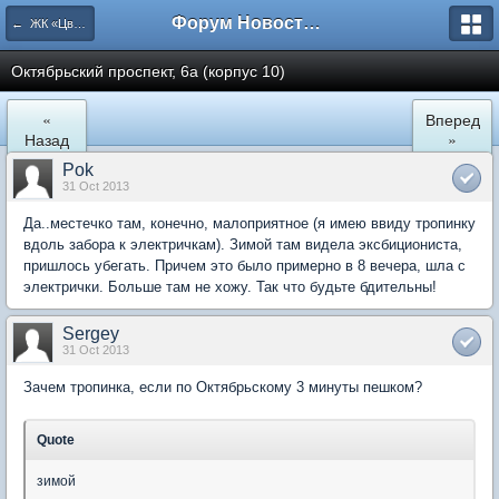
Форум Новостройки
← ЖК «Цветочный город» Микрорайон 22
Октябрьский проспект, 6а (корпус 10)
«
Вперед
Назад
»
Pok
31 Oct 2013
Да..местечко там, конечно, малоприятное (я имею ввиду тропинку
вдоль забора к электричкам). Зимой там видела эксбициониста,
пришлось убегать. Причем это было примерно в 8 вечера, шла с
электрички. Больше там не хожу. Так что будьте бдительны!
Sergey
31 Oct 2013
Зачем тропинка, если по Октябрьскому 3 минуты пешком?
Quote
зимой