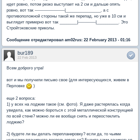
идет ровно, потом резко выступает на 2 см и дальше опять
ровно, вот так ------------------------|________________, а с
противоположной стороны такой же перепад, но уже в 10 см и
выглядит примерно вот так ________|--------------|__________. Это
Стройтэковские приколы.
Сообщение отредактировал am02rus: 22 February 2013 - 01:16
bur189
22 Feb 2013
Всем доброго утра!
вот и мы получили письмо свое (для интересующихся, живем в
Перловке
)
еще 2 вопроса:
1) у всех на лоджии такое (см. фото). Я даже растерялась когда
увидела, как можно бороться с этой металлической конструкцией
по всей стене? можно ли ее вообще снять и переостеклить
лоджию?
2) будете ли вы делать перепланировку? если да, то чьими
услугами планируете воспользоваться? Будите сами заниматься