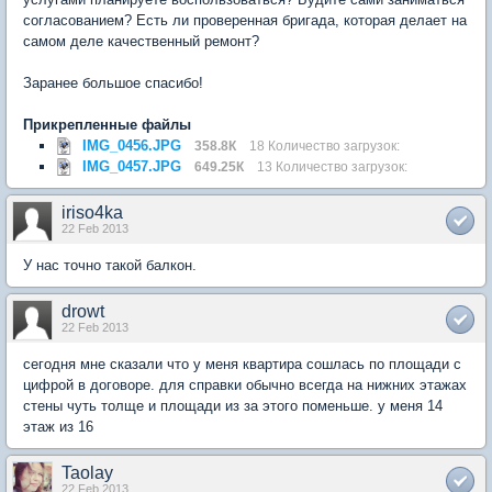
согласованием? Есть ли проверенная бригада, которая делает на
самом деле качественный ремонт?
Заранее большое спасибо!
Прикрепленные файлы
IMG_0456.JPG
358.8К
18 Количество загрузок:
IMG_0457.JPG
649.25К
13 Количество загрузок:
iriso4ka
22 Feb 2013
У нас точно такой балкон.
drowt
22 Feb 2013
сегодня мне сказали что у меня квартира сошлась по площади с
цифрой в договоре. для справки обычно всегда на нижних этажах
стены чуть толще и площади из за этого поменьше. у меня 14
этаж из 16
Taolay
22 Feb 2013