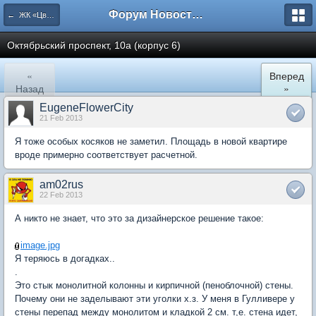
Форум Новостройки
← ЖК «Цветочный город» Микрорайон 22
Октябрьский проспект, 10а (корпус 6)
«
Вперед
Назад
»
EugeneFlowerCity
21 Feb 2013
Я тоже особых косяков не заметил. Площадь в новой квартире
вроде примерно соответствует расчетной.
am02rus
22 Feb 2013
А никто не знает, что это за дизайнерское решение такое:
image.jpg
Я теряюсь в догадках..
.
Это стык монолитной колонны и кирпичной (пеноблочной) стены.
Почему они не заделывают эти уголки х.з. У меня в Гулливере у
стены перепад между монолитом и кладкой 2 см. т,е. стена идет,