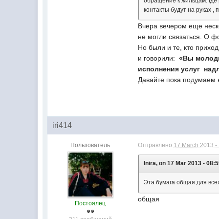
обращение к жильцам. где 
контакты будут на руках ,
Вчера вечером еще неско
не могли связаться. О ф
Но были и те, кто прихо
и говорили:
«Вы молодц
исполнения услуг над
Давайте пока подумаем 
iri414
Пользователь
Отправлено
17 March 2013 -
Inira, on 17 Mar 2013 - 08:5
Эта бумага общая для всех
общая
Постоялец