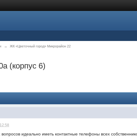
и
→
ЖК «Цветочный город» Микрорайон 22
0а (корпус 6)
 12:58
 вопросов идеально иметь контактные телефоны всех собственнико