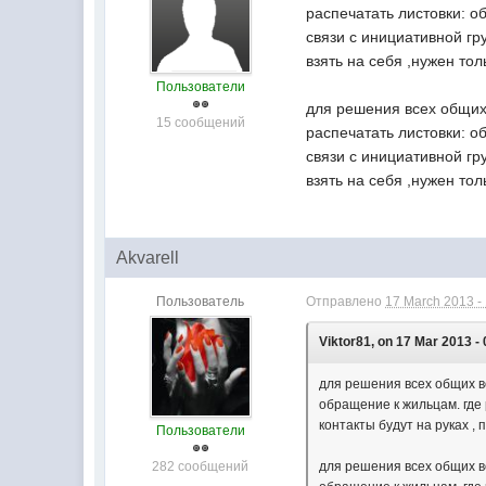
распечатать листовки: о
связи с инициативной гр
взять на себя ,нужен толь
Пользователи
для решения всех общих
15 сообщений
распечатать листовки: о
связи с инициативной гр
взять на себя ,нужен толь
Akvarell
Пользователь
Отправлено
17 March 2013 -
Viktor81, on 17 Mar 2013 - 
для решения всех общих в
обращение к жильцам. где 
контакты будут на руках ,
Пользователи
282 сообщений
для решения всех общих в