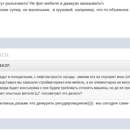
тут разъезжать! Не фиг мебеля и джакузи заказывать!»
кие супер, но маленькие, в грузовой, например, что-то объемное
 17:51
 14:37:
дадут в понедельник, с лифтом просто засада - умники его не спускают вниз 
едставьте вы заказали стройматериал или мебель, а ее элементарно не могу
когда будет консъержка с нее будем требовать отгонять машины, но до ее пр
ет опытные жители Ц.Г. посоветуют что делать?
делаешь,разьве что дежурить регудировщиком)))). мы сегодня сами