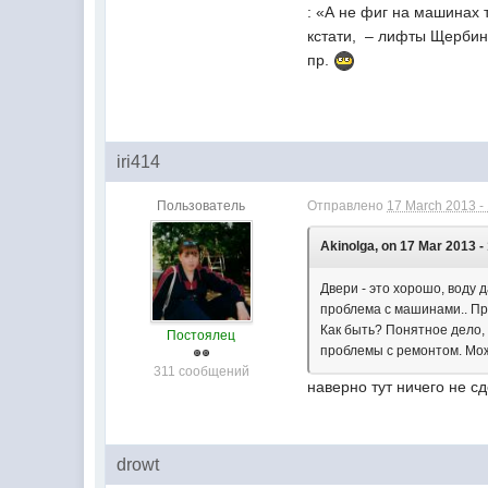
: «А не фиг на машинах 
кстати, – лифты Щербинс
пр.
iri414
Пользователь
Отправлено
17 March 2013 -
Akinolga, on 17 Mar 2013 -
Двери - это хорошо, воду 
проблема с машинами.. Пр
Как быть? Понятное дело, 
Постоялец
проблемы с ремонтом. Мож
311 сообщений
наверно тут ничего не с
drowt