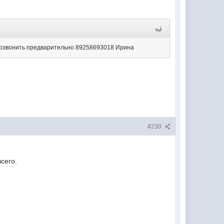
е позвонить предварительно 89258693018 Ирина
#230
всего.