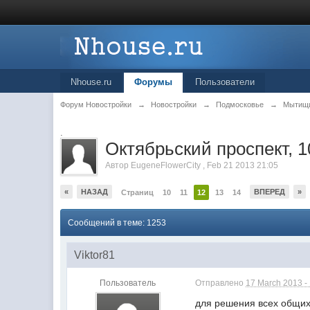
Nhouse.ru
Форумы
Пользователи
Форум Новостройки
→
Новостройки
→
Подмосковье
→
Мытищ
.
Октябрьский проспект, 1
Автор
EugeneFlowerCity
,
Feb 21 2013 21:05
«
НАЗАД
ВПЕРЕД
»
Страниц
10
11
12
13
14
Сообщений в теме: 1253
Viktor81
Пользователь
Отправлено
17 March 2013 -
для решения всех общих