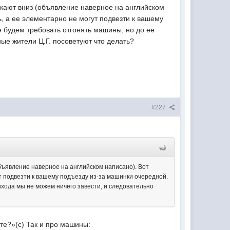
ускают вниз (объявление наверное на английском
, а ее элементарно не могут подвезти к вашему
е будем требовать отгонять машины, но до ее
ые жители Ц.Г. посоветуют что делать?
#227
(объявление наверное на английском написано). Вот
т подвезти к вашему подъезду из-за машинки очередной.
ихода мы не можем ничего завести, и следовательно
ете?»(с) Так и про машины: