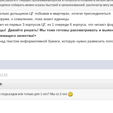
рассказать о текущих проблемах/вопросах и попросить позвонить на контактны
 подписи собирать можно в разы быстрей и организованней. распечатку могу взя
лько дольщиков ЦГ побывав в квартирах, хотели присоединиться и
оруме, к сожалению, пока знают единицы.
дил из первых 3 корпусов ЦГ, из 1 очереди 6 корпуса, что читают 
ы! Давайте решать! Мы тоже готовы рассматривать и выясн
лежащего качества!»
над текстом информативной бумаги, которую нужно размесить попо
 13:59
9:
 подъездов или только для 1-ого? Мы со 2-ого