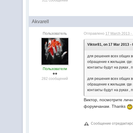
311 сообщений
Akvarell
Пользователь
Отправлено
17 March 2013 -
Viktor81, on 17 Mar 2013 - 
для решения всех общих в
обращение к жильцам. где 
контакты будут на руках ,
Пользователи
282 сообщений
для решения всех общих в
обращение к жильцам. где 
контакты будут на руках ,
Виктор, посмотрите личн
форумчанам. Thanks
Сообщение отредактирова