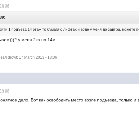
 18:36
:39:
ойти 1 подъезд 14 этаж то бумага о лифтах и воде у меня до завтра. может
чаем)))? у меня 2ка на 14м
л drowt: 17 March 2013 - 18:36
 19:08
понятное дело. Вот как освободить место возле подъезда, только и 