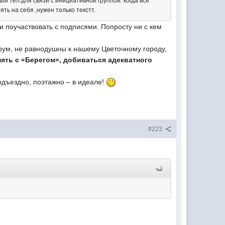
й тел для связи с инициативной группой. когда все
ть на себя ,нужен только текстт.
 поучаствовать с подписями. Попросту ни с кем
форум, не равнодушны к нашему Цветочному городу,
ять с «Берегом», добиваться адекватного
дъездно, поэтажно – в идеале!
#223