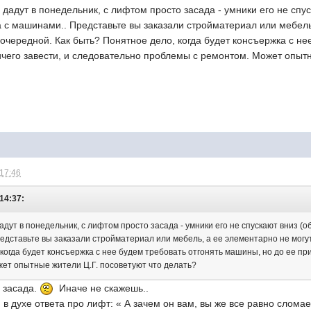
у дадут в понедельник, с лифтом просто засада - умники его не сп
 с машинами.. Представьте вы заказали стройматериал или мебель
очередной. Как быть? Понятное дело, когда будет консъержка с не
чего завести, и следовательно проблемы с ремонтом. Может опытн
 17:46
 14:37:
дадут в понедельник, с лифтом просто засада - умники его не спускают вниз 
едставьте вы заказали стройматериал или мебель, а ее элементарно не могу
когда будет консъержка с нее будем требовать отгонять машины, но до ее пр
ет опытные жители Ц.Г. посоветуют что делать?
 засада.
Иначе не скажешь..
 в духе ответа про лифт: « А зачем он вам, вы же все равно слома