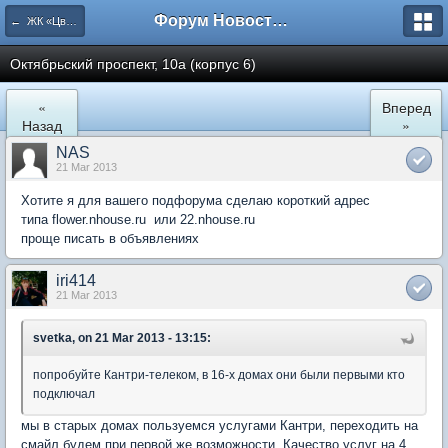
Форум Новостройки
← ЖК «Цветочный город» Микрорайон 22
Октябрьский проспект, 10а (корпус 6)
«
Вперед
Назад
»
NAS
21 Mar 2013
Хотите я для вашего подфорума сделаю короткий адрес
типа flower.nhouse.ru или 22.nhouse.ru
проще писать в объявлениях
iri414
21 Mar 2013
svetka, on 21 Mar 2013 - 13:15:
попробуйте Кантри-телеком, в 16-х домах они были первыми кто
подключал
мы в старых домах пользуемся услугами Кантри, переходить на
смайл будем при первой же возможности. Качество услуг на 4,