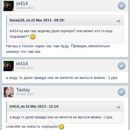
iri414
22 Mar 2013
Nataly26, on 22 Mar 2013 - 08:39:
iri414 ну как там, водичку дали горячую? или может кто то еще
подскажет?
Наташ,я только через час там буду. Проверю,обязательно
напишу что там как.
iri414
22 Mar 2013
а воду то дали правда она не кипяток но мыться можно :-) ура.
Taolay
22 Mar 2013
iri414, on 22 Mar 2013 - 12:14:
а воду то дали правда она не кипяток но мыться можно :-) ура.
спасибо за новость хорошую!