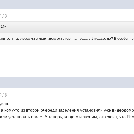
21:33
:40:
ите, п-та, у всех ли в квартирах есть горячая вода в 1 подъезде? В особенн
09:16
день!
, а кому-то из второй очереди заселения установили уже видеодо
али установить в мае. А теперь, когда мы звоним, отвечают, что Р