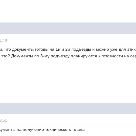
21:40
и, что документы готовы на 1й и 2й подъезды и можно уже для эти
ь это? Документы по 3-му подъезду планируются к готовности на с
23:51
кументы на получение технического плана