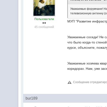
Уважаемые форумчане! Наве
телевизионную антенну (о
Пользователи
МУП "Развитие инфрастру
45 сообщений
Уважаемые соседи! Не сл
что было когда-то стено
курсе, объясните, пожалу
Уважаемые хозяева кварт
коридорах. Нам, уже зас
Сообщение отредактиров
bur189