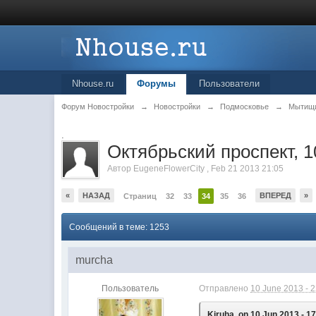
Nhouse.ru
Форумы
Пользователи
Форум Новостройки
→
Новостройки
→
Подмосковье
→
Мытищ
.
Октябрьский проспект, 1
Автор
EugeneFlowerCity
,
Feb 21 2013 21:05
«
НАЗАД
ВПЕРЕД
»
Страниц
32
33
34
35
36
Сообщений в теме: 1253
murcha
Пользователь
Отправлено
10 June 2013 - 
Kiruha, on 10 Jun 2013 - 17