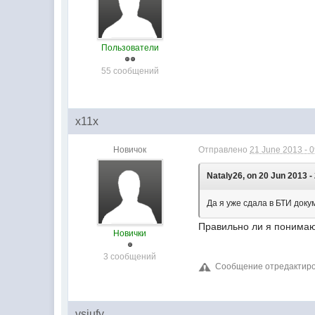
Пользователи
55 сообщений
x11x
Новичок
Отправлено
21 June 2013 - 
Nataly26, on 20 Jun 2013 -
Да я уже сдала в БТИ док
Правильно ли я понимаю,
Новички
3 сообщений
Сообщение отредактирова
vsiufy