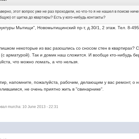
рно, этот вопрос уже не раз проходили, но что-то я не нашел в поиске ничег
бщую) от щитка до квартиры? Есть у кого-нибудь контакты?
ктуры Мытищи", Новомытищинский пр-т, д.30/1, 2 этаж. Тел. 8-495
ишком некоторые из вас разошлись со сносом стен в квартирах? С
й (с арматурой). Так и домик наш сложится. И вообще кто-нибудь б
йста, что можно ломать, а что нельзя.
ир, напомните, пожалуйста, рабочим, делающим у вас ремонт, о н
елившимся, не очень приятно жить в "свинарнике".
ал murcha: 10 June 2013 - 22:31