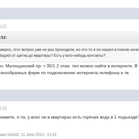
1:03
:52:
рно, этот вопрос уже не раз проходили, но что-то я не нашел в поиске ничег
бщую) от щитка до квартиры? Есть у кого-нибудь контакты?
 Мытищинский пр- т 30/1 2 этаж. тел можно найти в интернете. В
разнообразных фирм по подключению интернета,телефона и тв.
1:40
ажите, п-та, у всех ли в квартирах есть горячая вода в 1 подъезд
ал Go0d1: 11 June 2013 - 21:41