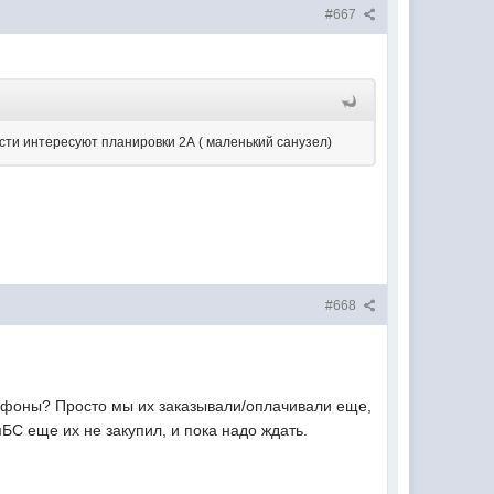
#667
ости интересуют планировки 2А ( маленький санузел)
#668
мофоны? Просто мы их заказывали/оплачивали еще,
емБС еще их не закупил, и пока надо ждать.