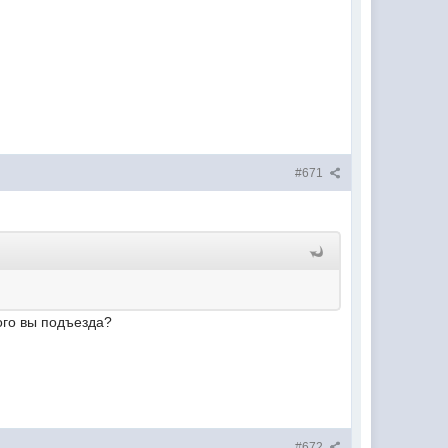
#671
ого вы подъезда?
#672