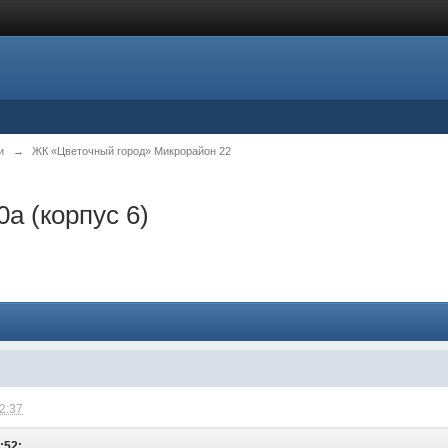
и
→
ЖК «Цветочный город» Микрорайон 22
0а (корпус 6)
22:37
:52: