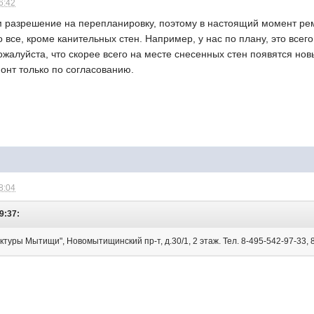
6:42
м разрешение на перепланировку, поэтому в настоящий момент ре
о все, кроме канительных стен. Например, у нас по плану, это всег
пожалуйста, что скорее всего на месте снесенных стен появятся нов
монт только по согласованию.
8:04
9:37:
уры Мытищи", Новомытищинский пр-т, д.30/1, 2 этаж. Тел. 8-495-542-97-33, 