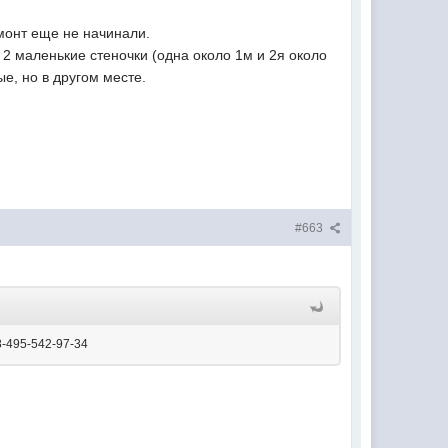
монт еще не начинали.
о 2 маленькие стеночки (одна около 1м и 2я около
ые, но в другом месте.
#663
8-495-542-97-34