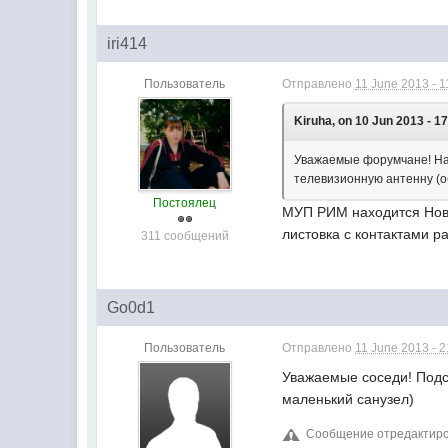
iri414
Пользователь
Отправлено
11 June 2013 - 1
Kiruha, on 10 Jun 2013 - 17
Уважаемые форумчане! Наве
телевизионную антенну (о
Постоялец
МУП РИМ находится Ново-
листовка с контактами 
311 сообщений
Go0d1
Пользователь
Отправлено
11 June 2013 - 2
Уважаемые соседи! Подск
маленький санузел)
Сообщение отредактиров