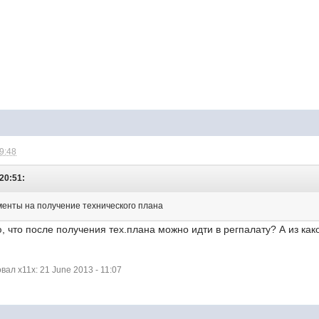
09:48
 20:51:
ументы на получение технического плана
 что после получения тех.плана можно идти в регпалату? А из как
л x11x: 21 June 2013 - 11:07