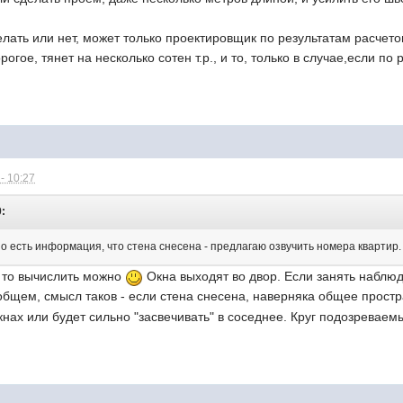
елать или нет, может только проектировщик по результатам расчетов
огое, тянет на несколько сотен т.р., и то, только в случае,если п
- 10:27
0:
но есть информация, что стена снесена - предлагаю озвучить номера квартир
, то вычислить можно
Окна выходят во двор. Если занять наблюд
бщем, смысл таков - если стена снесена, наверняка общее простра
нах или будет сильно "засвечивать" в соседнее. Круг подозревае