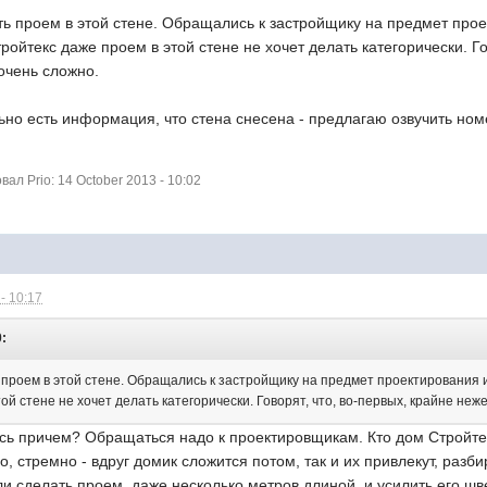
ть проем в этой стене. Обращались к застройщику на предмет про
Стройтекс даже проем в этой стене не хочет делать категорически. Г
 очень сложно.
льно есть информация, что стена снесена - предлагаю озвучить но
л Prio: 14 October 2013 - 10:02
- 10:17
0:
проем в этой стене. Обращались к застройщику на предмет проектирования и 
ой стене не хочет делать категорически. Говорят, что, во-первых, крайне неж
десь причем? Обращаться надо к проектировщикам. Кто дом Стройт
о, стремно - вдруг домик сложится потом, так и их привлекут, разби
 сделать проем, даже несколько метров длиной, и усилить его ш