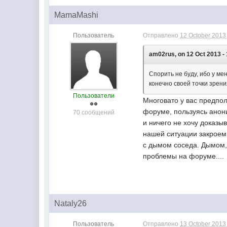
MamaMashi
Пользователь
Отправлено
12 October 2013 
am02rus, on 12 Oct 2013 - 
Спорить не буду, ибо у ме
конечно своей точки зрен
Пользователи
Многовато у вас предпол
форуме, пользуясь анони
70 сообщений
и ничего не хочу доказ
нашей ситуации закроем
с дымом соседа. Дымом, 
проблемы на форуме....
Nataly26
Пользователь
Отправлено
13 October 2013 