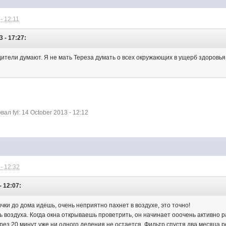
- 12:11
 - 17:27:
одители думают. Я не мать Тереза думать о всех окружающих в ущерб здоровь
л fyl: 14 October 2013 - 12:12
- 12:32
- 12:07:
ички до дома идешь, очень неприятно пахнет в воздухе, это точно!
 воздуха. Когда окна открываешь проветрить, он начинает ооочень активно р
через 20 минут уже ни одного деления не остается. Фильтр спустя два месяца 