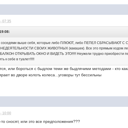
- 07:35
 19:08:
ть с соседями выше себя, которые либо ПЛЮЮТ, либо ПЕПЕЛ СБРАСЫВАЮТ
ЕДЕЯТЕЛЬНОСТИ СВОИХ ЖИВОТНЫХ (какашек). Все это прямым ходом лет
КОН ОТКРЫВАТЬ ОКНО И ВИДЕТЬ ЭТО!!!!! Неужели трудно приобрести пепе
 к себе в туалет!!!!!
ся, или бороться с быдлом теми же быдлячими методами - кто как
рает во дворе колоть колеса...уговоры тут бессильны
- 10:00
-то сносят, или это все предположения???