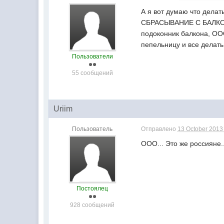
А я вот думаю что дел
СБРАСЫВАНИЕ С БАЛКОН
подоконник балкона, 
пепельницу и все делать 
Пользователи
55 сообщений
Uriim
Пользователь
Отправлено
13 October 2013 
ООО... Это же россияне.
Постоялец
928 сообщений