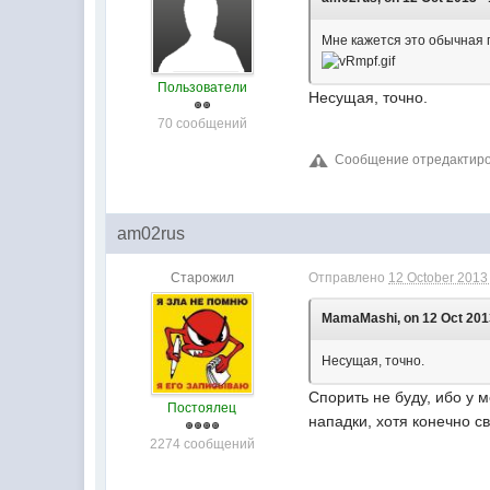
Мне кажется это обычная 
Пользователи
Несущая, точно.
70 сообщений
Сообщение отредактиров
am02rus
Старожил
Отправлено
12 October 2013 
MamaMashi, on 12 Oct 2013
Несущая, точно.
Спорить не буду, ибо у 
Постоялец
нападки, хотя конечно 
2274 сообщений