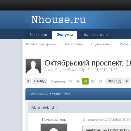
Nhouse.ru
Форумы
Пользователи
Форум Новостройки
→
Новостройки
→
Подмосковье
→
Мытищ
.
Октябрьский проспект, 1
Автор
EugeneFlowerCity
,
Feb 21 2013 21:05
«
НАЗАД
ВПЕРЕД
»
Страниц
48
49
50
51
52
Сообщений в теме: 1253
MamaMashi
Пользователь
Отправлено
12 October 2013 
am02rus, on 12 Oct 2013 - 