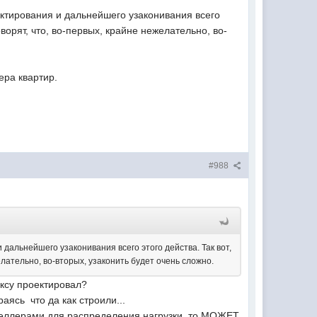
ектирования и дальнейшего узаконивания всего
оворят, что, во-первых, крайне нежелательно, во-
мера квартир.
#988
дальнейшего узаконивания всего этого действа. Так вот,
елательно, во-вторых, узаконить будет очень сложно.
ексу проектировал?
раясь что да как строили...
веллерами для распределения нагрузки, то МОЖЕТ