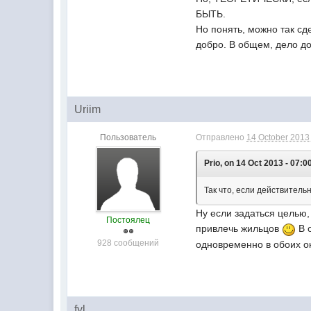
БЫТЬ.
Но понять, можно так сд
добро. В общем, дело дор
Uriim
Пользователь
Отправлено
14 October 2013 
Prio, on 14 Oct 2013 - 07:0
Так что, если действитель
Ну если задаться целью
Постоялец
привлечь жильцов
В о
928 сообщений
одновременно в обоих ок
fyl