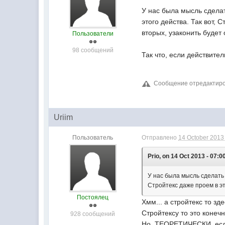
У нас была мысль сдела
этого действа. Так вот, 
вторых, узаконить будет
Пользователи
98 сообщений
Так что, если действите
Сообщение отредактирова
Uriim
Пользователь
Отправлено
14 October 2013 
Prio, on 14 Oct 2013 - 07:0
У нас была мысль сделать 
Стройтекс даже проем в эт
Постоялец
Хмм... а стройтекс то з
Стройтексу то это конечн
928 сообщений
Но, ТЕОРЕТИЧЕСКИ, если