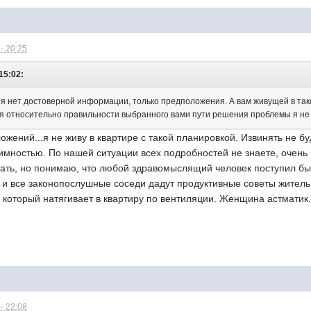
- 20:25
15:02:
ня нет достоверной информации, только предположения. А вам живущей в тако
ия относительно правильности выбранного вами пути решения проблемы я не
ожений...я не живу в квартире с такой планировкой. Извинять не бу
мностью. По нашей ситуации всех подробностей не знаете, очень 
ывать, но понимаю, что любой здравомыслящий человек поступил бы
 и все законопослушные соседи дадут продуктивные советы житель
который натягивает в квартиру по вентиляции. Женщина астматик.
- 22:08