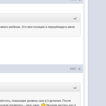
я моего ребёнка. Это моя позиция и переубеждать меня
#991
аботать, показывая уровень газа в 3 деления. После
решили проверить - ужас-ужас.
Решили чистить раз в