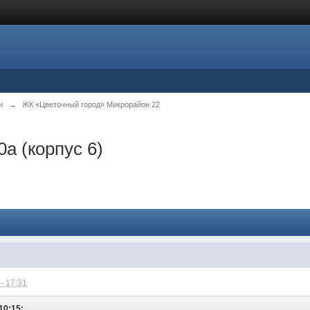
и
→
ЖК «Цветочный город» Микрорайон 22
0а (корпус 6)
- 17:31
10:15: