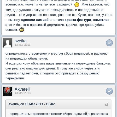
вселяются, может и не так все страшно?
Мне кажется, что
там, где удалось аккуратно ликвидировать и последствий не
видно – то и дергаться не стоит, раз все ок. Хуже, вот тем, у кого
– смывку
сделали химией
и слезла
краска-фактура
,
«выжгли»
этот и без того паршивый дермантин, короче, где дверь убита
совсем.
svetka
13 Mar 2013
определитесь с временем и местом сбора подписей, я расклею
на подъездах объявления.
И еще раз хочу обратить ваше внимание на переходные балконы,
они реально опасны для детей. К тому же зимой через эти
решетки падает снег, с годами это приведет к разрушению
перекрытия.
Akvarell
13 Mar 2013
svetka, on 13 Mar 2013 - 15:46:
определитесь с временем и местом сбора подписей, я расклею на