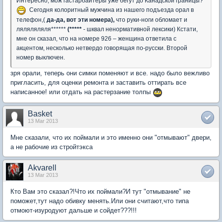
Интересно, мож гастарбайтеры уже бегут до Канадской границы?
Сегодня колоритный мужчина из нашего подъезда орал в
телефон,(
да-да, вот эти номера),
что руки-ноги обломает и
ляляляляля******
(*****
- шквал ненормативной лексики) Кстати,
мне он сказал, что на номере 926 – женщина ответила с
акцентом, несколько нетвердо говорящая по-русски. Второй
номер выключен.
зря орали, теперь они симки поменяют и все. надо было вежливо
пригласить, для оценки ремонта и заставить оттирать все
написанное! или отдать на растерзание толпы
Basket
13 Mar 2013
Мне сказали, что их поймали и это именно они "отмывают" двери,
а не рабочие из стройтэкса
Akvarell
13 Mar 2013
Кто Вам это сказал?!Что их поймали?И тут "отмывание" не
поможет,тут надо обивку менять.Или они считают,что типа
отмоют-изуродуют дальше и сойдет???!!!