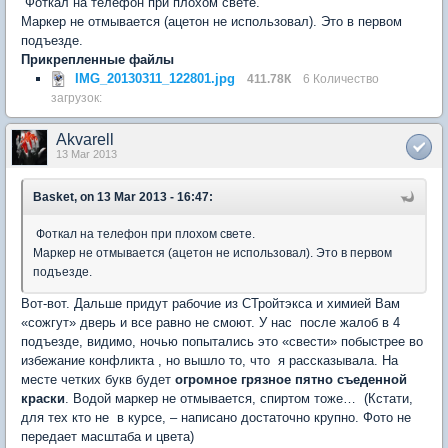
Фоткал на телефон при плохом свете.
Маркер не отмывается (ацетон не использовал). Это в первом
подъезде.
Прикрепленные файлы
IMG_20130311_122801.jpg
411.78К
6 Количество
загрузок:
Akvarell
13 Mar 2013
Basket, on 13 Mar 2013 - 16:47:
Фоткал на телефон при плохом свете.
Маркер не отмывается (ацетон не использовал). Это в первом
подъезде.
Вот-вот. Дальше придут рабочие из СТройтэкса и химией Вам
«сожгут» дверь и все равно не смоют. У нас после жалоб в 4
подъезде, видимо, ночью попытались это «свести» побыстрее во
избежание конфликта , но вышло то, что я рассказывала. На
месте четких букв будет
огромное грязное пятно съеденной
краски
. Водой маркер не отмывается, спиртом тоже… (Кстати,
для тех кто не в курсе, – написано достаточно крупно. Фото не
передает масштаба и цвета)