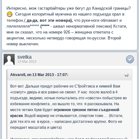
Интересно, мож гастарбайтеры уже бегут до Канадской границы?
Сегодня колоритный мужчина из нашего подъезда орал в
телефон,(
да-да, вот эти номера),
что руки-ноги обломает и
ляляляляля******
(*****
- шквал ненормативной лексики) Кстати,
мне он сказал, что на номере 926 – женщина ответила с
акцентом, несколько нетвердо говорящая по-русски. Второй
номер выключен.
svetka
13 Mar 2013
Akvarell, on 13 Mar 2013 - 17:07:
Вот-вот. Дальше придут рабочие из СТройтэкса и химией Вам
«сожгут» дверь и все равно не смоют. У нас после жалоб в 4
подъезде, видимо, ночью попытались это «свести» побыстрее во
избежание конфликта , но вышло то, что я рассказывала. На
месте четких букв будет
огромное грязное пятно съеденной
краски
. Водой маркер не отмывается, спиртом тоже… (Кстати,
для тех кто не в курсе, – написано достаточно крупно. Фото не
передает масштаба и цвета)