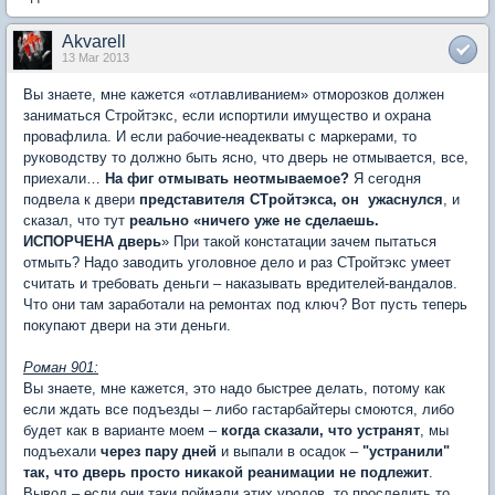
Akvarell
13 Mar 2013
Вы знаете, мне кажется «отлавливанием» отморозков должен
заниматься Стройтэкс, если испортили имущество и охрана
провафлила. И если рабочие-неадекваты с маркерами, то
руководству то должно быть ясно, что дверь не отмывается, все,
приехали…
На фиг отмывать неотмываемое?
Я сегодня
подвела к двери
представителя СТройтэкса, он ужаснулся
, и
сказал, что тут
реально «ничего уже не сделаешь.
ИСПОРЧЕНА дверь
» При такой констатации зачем пытаться
отмыть? Надо заводить уголовное дело и раз СТройтэкс умеет
считать и требовать деньги – наказывать вредителей-вандалов.
Что они там заработали на ремонтах под ключ? Вот пусть теперь
покупают двери на эти деньги.
Роман 901:
Вы знаете, мне кажется, это надо быстрее делать, потому как
если ждать все подъезды – либо гастарбайтеры смоются, либо
будет как в варианте моем –
когда сказали, что устранят
, мы
подъехали
через пару дней
и выпали в осадок –
"устранили"
так, что дверь просто никакой реанимации не подлежит
.
Вывод – если они таки поймали этих уродов, то проследить то