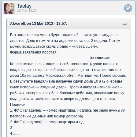
Taolay
13 Mar 2013
Akvarell, on 13 Mar 2013 - 13:57:
Вот как раз если много будет подписей – никто уже никуда не
денется. Дело в том, что на доделки осталось 2 недели. Потом–
можно возмущаться сколь угодно – «поезд ушел».
Форма заявления простая:
Заявление
Коллективная рекламация от собственников (лучше написать
владельцев, т.к. право собственности еще не.. ) квартир жилого
дома 10а по адресу Московская обл, г. Мытищи, ул. Пролетарская.
В результате вандализма накануне сдачи дома 10 а (2 очередь)
были испорчены входные двери. Просим наказать виновников –
рабочих, совершивших безобразные действия, повлекшие порчу
имущества, а также поставить двери надлежащего качества.
Подписи:
1. ФИО (владелец) – номер квартиры. Подпись (не знаю нужны ли
паспортные данные или номер договора)
2. ФИО (владелец) – номер квартиры и т.д.
3.
4..........