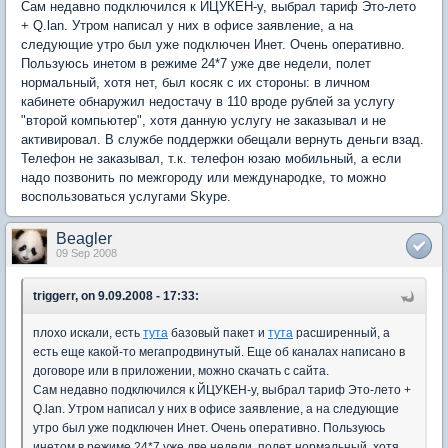
Сам недавно подключился к ЙЦУКЕН-у, выбрал тариф Это-лето
+ Q.lan. Утром написал у них в офисе заявление, а на
следующие утро был уже подключен Инет. Очень оперативно.
Пользуюсь инетом в режиме 24*7 уже две недели, полет
нормальный, хотя нет, был косяк с их стороны: в личном
кабинете обнаружил недостачу в 110 вроде рублей за услугу
"второй компьютер", хотя данную услугу не заказывал и не
активировал. В службе поддержки обещали вернуть деньги взад.
Телефон не заказывал, т.к. телефон юзаю мобильный, а если
надо позвонить по межгороду или международке, то можно
воспользоваться услугами Skype.
Beagler
09 Sep 2008
triggerr, on 9.09.2008 - 17:33:
плохо искали, есть
тута
базовый пакет и
тута
расширенный, а
есть еще какой-то мегапродвинутый. Еще об каналах написано в
договоре или в приложении, можно скачать с сайта.
Сам недавно подключился к ЙЦУКЕН-у, выбрал тариф Это-лето +
Q.lan. Утром написал у них в офисе заявление, а на следующие
утро был уже подключен Инет. Очень оперативно. Пользуюсь
инетом в режиме 24*7 уже две недели, полет нормальный, хотя