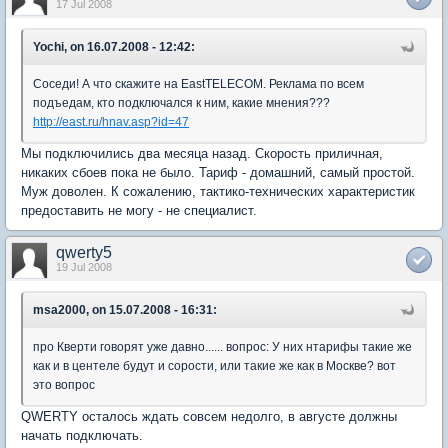
17 Jul 2008
Yochi, on 16.07.2008 - 12:42:
Соседи! А что скажите на EastTELECOM. Реклама по всем
подъедам, кто подключался к ним, какие мнения???
http://east.ru/hnav.asp?id=47
Мы подключились два месяца назад. Скорость приличная,
никаких сбоев пока не было. Тариф - домашний, самый простой.
Муж доволен. К сожалению, тактико-технических характеристик
предоставить не могу - не специалист.
qwerty5
19 Jul 2008
msa2000, on 15.07.2008 - 16:31:
про Кверти говорят уже давно...... вопрос: У них нтарифы такие же
как и в центеле будут и сорости, или такие же как в Москве? вот
это вопрос
QWERTY осталось ждать совсем недолго, в августе должны
начать подключать.