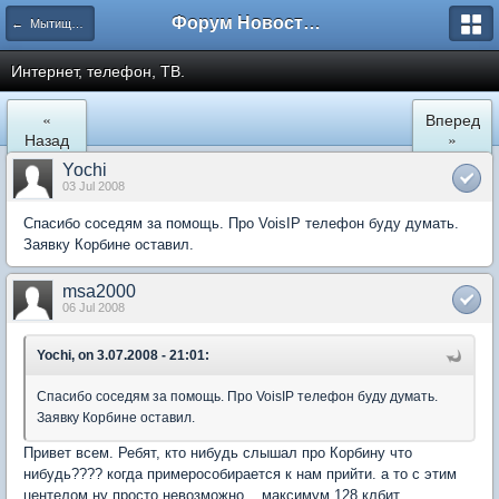
Форум Новостройки
← Мытищи, Троицкая д.5
Интернет, телефон, ТВ.
«
Вперед
Назад
»
Yochi
03 Jul 2008
Спасибо соседям за помощь. Про VoisIP телефон буду думать.
Заявку Корбине оставил.
msa2000
06 Jul 2008
Yochi, on 3.07.2008 - 21:01:
Спасибо соседям за помощь. Про VoisIP телефон буду думать.
Заявку Корбине оставил.
Привет всем. Ребят, кто нибудь слышал про Корбину что
нибудь???? когда примерособирается к нам прийти. а то с этим
центелом ну просто невозможно... максимум 128 клбит