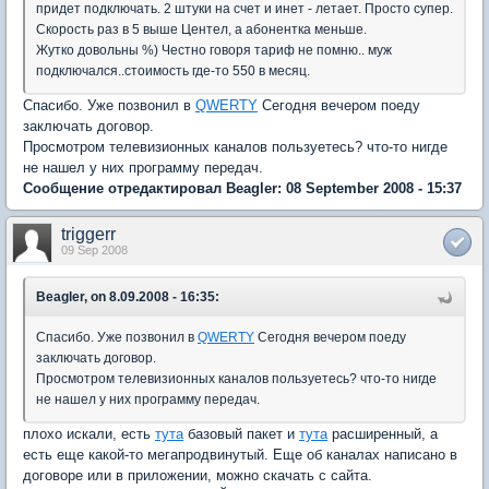
придет подключать. 2 штуки на счет и инет - летает. Просто супер.
Скорость раз в 5 выше Центел, а абонентка меньше.
Жутко довольны %) Честно говоря тариф не помню.. муж
подключался..стоимость где-то 550 в месяц.
Спасибо. Уже позвонил в
QWERTY
Сегодня вечером поеду
заключать договор.
Просмотром телевизионных каналов пользуетесь? что-то нигде
не нашел у них программу передач.
Сообщение отредактировал Beagler: 08 September 2008 - 15:37
triggerr
09 Sep 2008
Beagler, on 8.09.2008 - 16:35:
Спасибо. Уже позвонил в
QWERTY
Сегодня вечером поеду
заключать договор.
Просмотром телевизионных каналов пользуетесь? что-то нигде
не нашел у них программу передач.
плохо искали, есть
тута
базовый пакет и
тута
расширенный, а
есть еще какой-то мегапродвинутый. Еще об каналах написано в
договоре или в приложении, можно скачать с сайта.