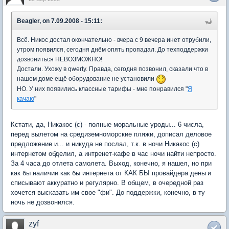
Beagler, on 7.09.2008 - 15:11:
Всё. Никос достал окончательно - вчера с 9 вечера инет отрубили,
утром появился, сегодня днём опять пропадал. До техподдержки
дозвониться НЕВОЗМОЖНО!
Достали. Ухожу в qwerty. Правда, сегодня позвонил, сказали что в
нашем доме ещё оборудование не установили
НО. У них появились классные тарифы - мне понравился "
Я
качаю
"
Кстати, да, Никакос (с) - полные моральные уроды... 6 числа,
перед вылетом на средиземноморские пляжи, дописал деловое
предложение и... и никуда не послал, т.к. в ночи Никакос (с)
интернетом обделил, а интренет-кафе в час ночи найти непросто.
За 4 часа до отлета самолета. Выход, конечно, я нашел, но при
как бы наличии как бы интернета от КАК БЫ провайдера деньги
списывают аккуратно и регулярно. В общем, в очередной раз
хочется высказать им свое "фи". До поддержки, конечно, в ту
ночь не дозвонился.
zyf