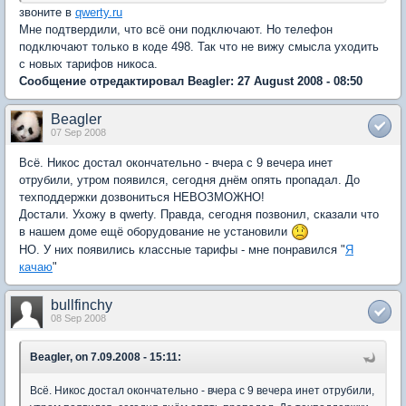
звоните в
qwerty.ru
Мне подтвердили, что всё они подключают. Но телефон
подключают только в коде 498. Так что не вижу смысла уходить
с новых тарифов никоса.
Сообщение отредактировал Beagler: 27 August 2008 - 08:50
Beagler
07 Sep 2008
Всё. Никос достал окончательно - вчера с 9 вечера инет
отрубили, утром появился, сегодня днём опять пропадал. До
техподдержки дозвониться НЕВОЗМОЖНО!
Достали. Ухожу в qwerty. Правда, сегодня позвонил, сказали что
в нашем доме ещё оборудование не установили
НО. У них появились классные тарифы - мне понравился "
Я
качаю
"
bullfinchy
08 Sep 2008
Beagler, on 7.09.2008 - 15:11:
Всё. Никос достал окончательно - вчера с 9 вечера инет отрубили,