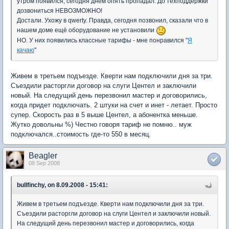
утром появился, сегодня днём опять пропадал. До техподдержки
дозвониться НЕВОЗМОЖНО!
Достали. Ухожу в qwerty. Правда, сегодня позвонил, сказали что в
нашем доме ещё оборудование не установили
НО. У них появились классные тарифы - мне понравился "
Я
качаю
"
Живем в третьем подъезде. Кверти нам подключили дня за три.
Съездили расторгли договор на слуги Центел и заключили
новый. На следущий день перезвонил мастер и договорились,
когда придет подключать. 2 штуки на счет и инет - летает. Просто
супер. Скорость раз в 5 выше Центел, а абонентка меньше.
Жутко довольны %) Честно говоря тариф не помню.. муж
подключался..стоимость где-то 550 в месяц.
Beagler
08 Sep 2008
bullfinchy, on 8.09.2008 - 15:41:
Живем в третьем подъезде. Кверти нам подключили дня за три.
Съездили расторгли договор на слуги Центел и заключили новый.
На следущий день перезвонил мастер и договорились, когда