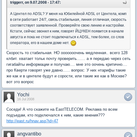
triggerr, on 9.07.2008 - 17:47:
А Центел по ADSL? У меня на Юбилейной ADSL от Центела, комп
в сети работает 24/7, связь стабильная, линия отличная, скорость
соответствует заявленной. Проверяйте свою линию и настройки.
Кстати, сейчас звонил к ним, говорят ЙЦУКЕН появится в начале
августа и пока не стоит подключаться к ADSL, тем более, со слов
оператора, его в нашем доме нет.
Скорость то стабильная. НО ооооооочень медленная.. всего 128
клбит. хватает тольк почту проверить....... а я передаю через сеть
гигабайты информации и получаю.... мне это оочень критично....
про Кверти говорят уже давно...... вопрос: У них нтарифы такие
же как и в центеле будут и сорости, или такие же как в Москве?
вот это вопрос
Yochi
16 Jul 2008
Соседи! А что скажите на EastTELECOM. Реклама по всем
подъедам, кто подключался к ним, какие мнения???
http://east.ru/hnav.asp?id=47
angvantibo