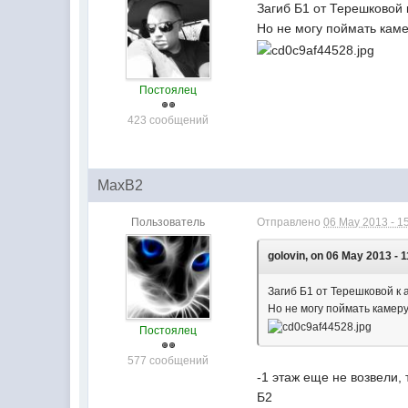
Загиб Б1 от Терешковой к
Но не могу поймать каме
Постоялец
423 сообщений
MaxB2
Пользователь
Отправлено
06 May 2013 - 1
golovin, on 06 May 2013 - 1
Загиб Б1 от Терешковой к а
Но не могу поймать камеру,
Постоялец
577 сообщений
-1 этаж еще не возвели,
Б2