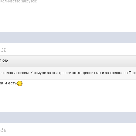
 Количество загрузок:
4:27
0:26:
з головы совсем. К томуже за эти трешки хотят ценник как и за трешки на Т
ка и есть
4:54