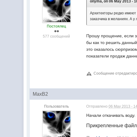
onyma, on 06 May 2013 - 1
Архитекторы редко имеют в
заказчика в желаниях. А у
Постоялец
Прошу прощение, если 
577 сообщений
бы как то решить данный
это оказалось сюрпризом
показатели продаж данны
Сообщение отредактиров
MaxB2
Пользователь
Отправлено
06 May 2013 - 1
Начали откачивать воду.
Прикрепленные фай