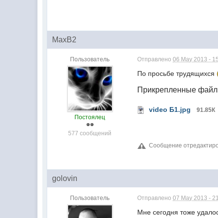
MaxB2
Пользователь
Отправлено
06 May 2013 - 1
По просьбе трудящихся
Прикрепленные фай
video Б1.jpg
91.85К
Постоялец
577 сообщений
Сообщение отредактиров
golovin
Пользователь
Отправлено
07 May 2013 - 2
Мне сегодня тоже удало