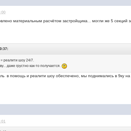
4:00
влено материальным расчётом застройщика... могли же 5 секций з
0:37:
 = реалити шоу 24/7.
у... даже грустно как-то получается.
ль в помощь и реалити шоу обеспечено, мы поднимались в 9ку на 
4:01