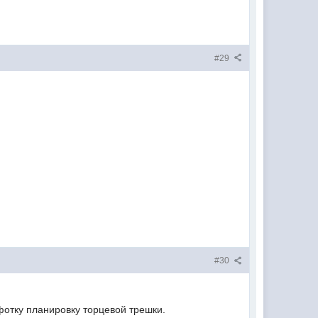
#29
#30
фотку планировку торцевой трешки.