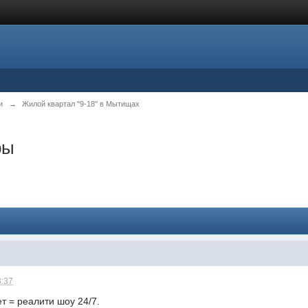
и
→
Жилой квартал "9-18" в Мытищах
ры
3:37
ет = реалити шоу 24/7.