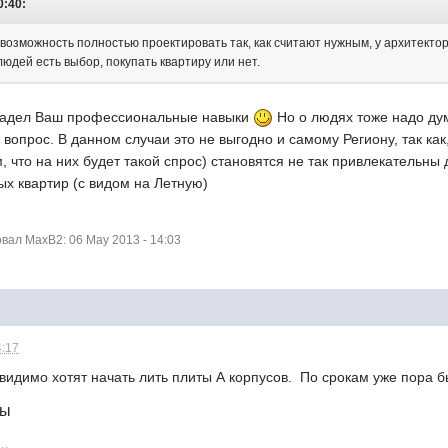
0:40:
озможность полностью проектировать так, как считают нужным, у архитектора
 людей есть выбор, покупать квартиру или нет.
задел Ваш профессиональные навыки
Но о людях тоже надо дум
 вопрос. В данном случаи это не выгодно и самому Региону, так ка
, что на них будет такой спрос) становятся не так привлекательн
х квартир (с видом на Летную)
ал MaxB2: 06 May 2013 - 14:03
4:17
 видимо хотят начать лить плиты А корпусов. По срокам уже пора б
лы