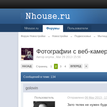
Nhouse.ru
Форумы
Пользователи
Форум Новостройки
→
Новостройки
→
Подмосковье
→
Мытищ
.
Фотографии с веб-каме
Автор
onyma
,
Mar 29 2013 15:56
НАЗАД
ВПЕРЕД
»
Страниц
1
2
3
4
Сообщений в теме: 134
golovin
Пользователь
Отправлено
06 May 2013 - 1
Зато телек не нужен буд