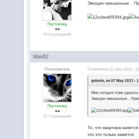
Эмоции смешанные... При
Постоялец
423 сообщений
MaxB2
Пользователь
Отправлено
07 May 2013 - 2
golovin, on 07 May 2013 - 1
Мне сегодня тоже удалось
Эмоции смешанные... Прик
Постоялец
577 сообщений
То, что квартира кажетс
что это только кажется.