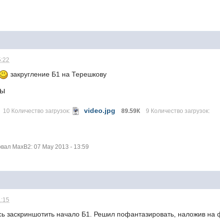
5:22
закругление Б1 на Терешкову
лы
video.jpg
10 Количество загрузок:
89.59К
9 Количество загрузок:
ал MaxB2: 07 May 2013 - 13:59
1:15
сь заскриншотить начало Б1. Решил пофантазировать, наложив на 