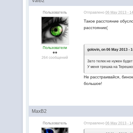
ValB2
Пользователь
Отправлено
06 May 2013 - 1
Такое расстояние обусло
расстояние(
Пользователи
golovin, on 06 May 2013 - 1
264 сообщений
Зато телек не нужен будет
У меня трешка на Терешков
Не расстраивайся, бинок
большое!
MaxB2
Пользователь
Отправлено
06 May 2013 - 1