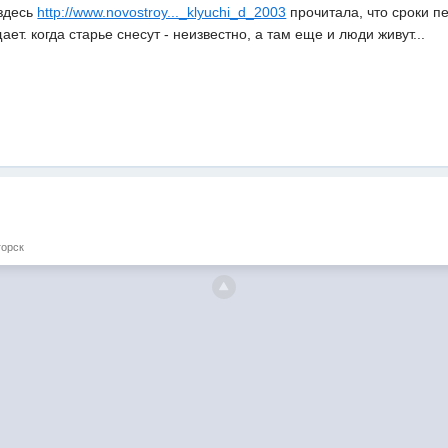
 здесь
http://www.novostroy..._klyuchi_d_2003
прочитала, что сроки пе
т. когда старье снесут - неизвестно, а там еще и люди живут...
горск