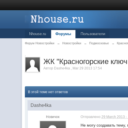
Nhouse.ru
Форумы
Пользователи
Форум Новостройки
→
Новостройки
→
Подмосковье
→
Красно
.
ЖК "Красногорские ключ
Автор
Dashe4ka
,
Mar 29 2013 17:54
В этой теме нет ответов
Dashe4ka
Новичок
Отправлено
29 March 2013 -
Не могу создавать тему,