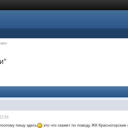
горск
и"
 17:54
 поэтому пишу здесь
кто что скажет по поводу ЖК Красногорские 