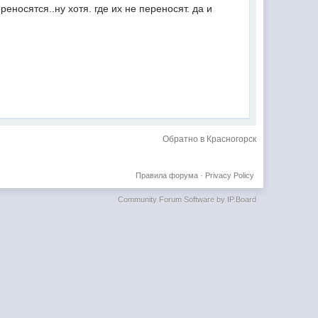
реносятся..ну хотя. где их не переносят. да и
Обратно в Красногорск
Правила форума
·
Privacy Policy
Community Forum Software by IP.Board