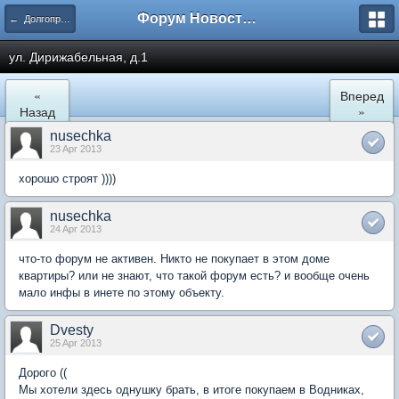
Форум Новостройки
← Долгопрудный
ул. Дирижабельная, д.1
«
Вперед
Назад
»
nusechka
23 Apr 2013
хорошо строят ))))
nusechka
24 Apr 2013
что-то форум не активен. Никто не покупает в этом доме
квартиры? или не знают, что такой форум есть? и вообще очень
мало инфы в инете по этому объекту.
Dvesty
25 Apr 2013
Дорого ((
Мы хотели здесь однушку брать, в итоге покупаем в Водниках,