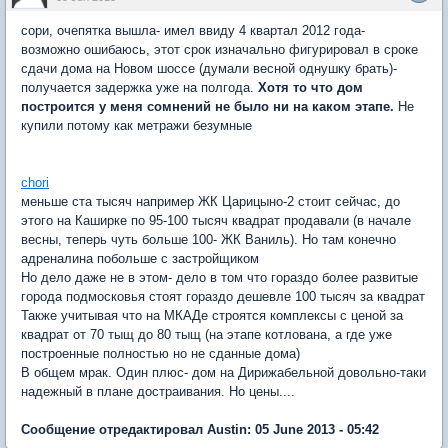
сори, очепятка вышла- имел ввиду 4 квартал 2012 года-
возможно ошибаюсь, этот срок изначально фигурировал в сроке
сдачи дома на Новом шоссе (думали весной однушку брать)-
получается задержка уже на полгода.
Хотя то что дом
построится у меня сомнений не было ни на каком этапе.
Не
купили потому как метражи безумные
chori
меньше ста тысяч например ЖК Царицыно-2 стоит сейчас, до
этого на Каширке по 95-100 тысяч квадрат продавали (в начале
весны, теперь чуть больше 100- ЖК Ваниль). Но там конечно
адреналина побольше с застройщиком
Но дело даже не в этом- дело в том что гораздо более развитые
города подмосковья стоят гораздо дешевле 100 тысяч за квадрат
Также учитывая что на МКАДе строятся комплексы с ценой за
квадрат от 70 тыщ до 80 тыщ (на этапе котлована, а где уже
построенные полностью но не сданные дома)
В общем мрак. Один плюс- дом на Дирижабельной довольно-таки
надежный в плане достраивания. Но цены....
Сообщение отредактировал Austin: 05 June 2013 - 05:42