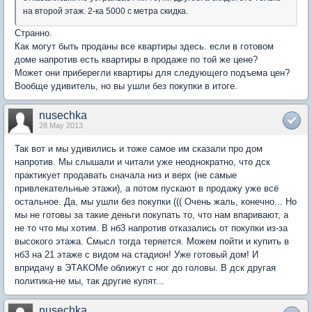
на второй этаж. 2-ка 5000 с метра скидка.
Странно.
Как могут быть проданы все квартиры здесь. если в готовом
доме напротив есть квартиры в продаже по той же цене?
Может они приберегли квартиры для следующего подъема цен?
Вообще удивитель, но вы ушли без покупки в итоге.
nusechka
28 May 2013
Так вот и мы удивились и тоже самое им сказали про дом
напротив. Мы слышали и читали уже неоднократно, что дск
практикует продавать сначала низ и верх (не самые
привлекательные этажи), а потом пускают в продажу уже всё
остальное. Да, мы ушли без покупки ((( Очень жаль, конечно... Но
мы не готовы за такие деньги покупать то, что нам впаривают, а
не то что мы хотим. В нб3 напротив отказались от покупки из-за
высокого этажа. Смысл тогда теряется. Можем пойти и купить в
нб3 на 21 этаже с видом на стадион! Уже готовый дом! И
впридачу в ЭТАКОМе оближут с ног до головы. В дск другая
политика-не мы, так другие купят...
nusechka