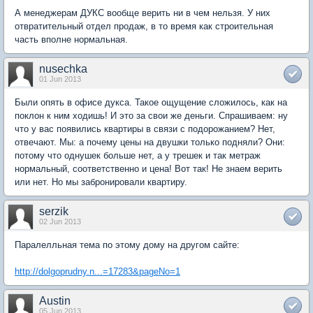
А менеджерам ДУКС вообще верить ни в чем нельзя. У них
отвратительный отдел продаж, в то время как строительная
часть вполне нормальная.
nusechka
01 Jun 2013
Были опять в офисе дукса. Такое ощущение сложилось, как на
поклон к ним ходишь! И это за свои же деньги. Спрашиваем: ну
что у вас появились квартиры в связи с подорожанием? Нет,
отвечают. Мы: а почему цены на двушки только подняли? Они:
потому что однушек больше нет, а у трешек и так метраж
нормальный, соответственно и цена! Вот так! Не знаем верить
или нет. Но мы забронировали квартиру.
serzik
02 Jun 2013
Паралелльная тема по этому дому на другом сайте:
http://dolgoprudny.n...=17283&pageNo=1
Austin
05 Jun 2013