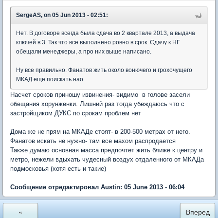
SergeAS, on 05 Jun 2013 - 02:51:
Нет. В договоре всегда была сдача во 2 квартале 2013, а выдача
ключей в 3. Так что все выполнено ровно в срок. Сдачу к НГ
обещали менеджеры, а про них выше написано.
Ну все правильно. Фанатов жить около вонючего и грохочущего
МКАД еще поискать нао
Насчет сроков приношу извинения- видимо в голове засели
обещания хорунженки. Лишний раз тогда убеждаюсь что с
застройщиком ДУКС по срокам проблем нет
Дома же не прям на МКАДе стоят- в 200-500 метрах от него.
Фанатов искать не нужно- там все махом распродается
Также думаю основная масса предпочтет жить ближе к центру и
метро, нежели вдыхать чудесный воздух отдаленного от МКАДа
подмосковья (хотя есть и такие)
Сообщение отредактировал Austin: 05 June 2013 - 06:04
«
Вперед