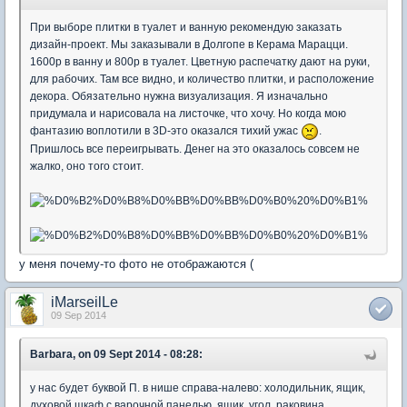
При выборе плитки в туалет и ванную рекомендую заказать
дизайн-проект. Мы заказывали в Долгопе в Керама Марацци.
1600р в ванну и 800р в туалет. Цветную распечатку дают на руки,
для рабочих. Там все видно, и количество плитки, и расположение
декора. Обязательно нужна визуализация. Я изначально
придумала и нарисовала на листочке, что хочу. Но когда мою
фантазию воплотили в 3D-это оказался тихий ужас
.
Пришлось все переигрывать. Денег на это оказалось совсем не
жалко, оно того стоит.
у меня почему-то фото не отображаются (
iMarseilLe
09 Sep 2014
Barbara, on 09 Sept 2014 - 08:28:
у нас будет буквой П. в нише справа-налево: холодильник, ящик,
духовой шкаф с варочной панелью, ящик, угол, раковина,