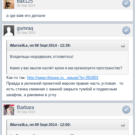
bax125
09 Sep 2014
а где вам его делали
gumraq
09 Sep 2014
iMarseilLe, on 08 Sept 2014 - 12:39:
Владельцы недодвушек, отзовитесь!
Какие у вас мысли насчёт кухни и как организуете пространство?
Как-то так:
http://www.nhouse.ru...ерьер/?p=391803
Правда в релизной проектной версии правая часть угловая . то
есть стенка смежная с ванной закрыта тумбой и подвесным
шкафом, а раковина в углу.
Barbara
09 Sep 2014
iMarseilLe, on 09 Sept 2014 - 12:00: