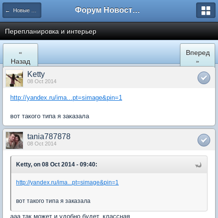
Форум Новостройки
← Новые Водники
Перепланировка и интерьер
«
Вперед
Назад
»
Ketty
08 Oct 2014
http://yandex.ru/ima...pt=simage&pin=1
вот такого типа я заказала
tania787878
08 Oct 2014
Ketty, on 08 Oct 2014 - 09:40:
http://yandex.ru/ima...pt=simage&pin=1
вот такого типа я заказала
ааа так может и удобно будет. классная