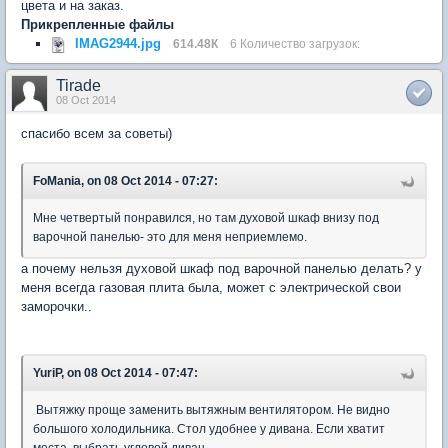
цвета и на заказ.
Прикрепленные файлы
IMAG2944.jpg
614.48К
6 Количество загрузок:
Tirade
08 Oct 2014
спасибо всем за советы)
FoMania, on 08 Oct 2014 - 07:27:
Мне четвертый понравился, но там духовой шкаф внизу под
варочной панелью- это для меня неприемлемо.
а почему нельзя духовой шкаф под варочной панелью делать? у
меня всегда газовая плита была, может с электрической свои
заморочки..
YuriP, on 08 Oct 2014 - 07:47:
Вытяжку проще заменить вытяжным вентилятором. Не видно
большого холодильника. Стол удобнее у дивана. Если хватит