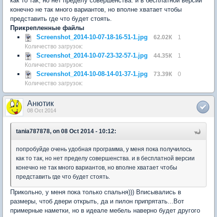
как то так, но нет пределу совершенства. и в бесплатной версии
конечно не так много вариантов, но вполне хватает чтобы
представить где что будет стоять.
Прикрепленные файлы
Screenshot_2014-10-07-18-16-51-1.jpg
62.02К
1
Количество загрузок:
Screenshot_2014-10-07-23-32-57-1.jpg
44.35К
1
Количество загрузок:
Screenshot_2014-10-08-14-01-37-1.jpg
73.39К
0
Количество загрузок:
Анютик
08 Oct 2014
tania787878, on 08 Oct 2014 - 10:12:
попробуйде очень удобная программа, у меня пока получилось
как то так, но нет пределу совершенства. и в бесплатной версии
конечно не так много вариантов, но вполне хватает чтобы
представить где что будет стоять.
Прикольно, у меня пока только спальня))) Вписывались в
размеры, чтоб двери открыть, да и пилон припрятать...Вот
примерные наметки, но в идеале мебель наверно будет другого