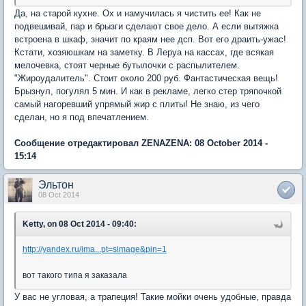
Да, на старой кухне. Ох и намучилась я чистить ее! Как не
подвешивай, пар и брызги сделают свое дело. А если вытяжка
встроена в шкаф, значит по краям нее дсп. Вот его драить-ужас!
Кстати, хозяюшкам на заметку. В Леруа на кассах, где всякая
мелочевка, стоят черные бутылочки с распылителем.
"Жироудалитель". Стоит около 200 руб. Фантастическая вещь!
Брызнул, погулял 5 мин. И как в рекламе, легко стер тряпочкой
самый нагоревший упрямый жир с плиты! Не знаю, из чего
сделан, но я под впечатлением.
Сообщение отредактировал ZENAZENA: 08 October 2014 -
15:14
Эльтон
08 Oct 2014
Ketty, on 08 Oct 2014 - 09:40:
http://yandex.ru/ima...pt=simage&pin=1
вот такого типа я заказала
У вас не угловая, а трапеция! Такие мойки очень удобные, правда