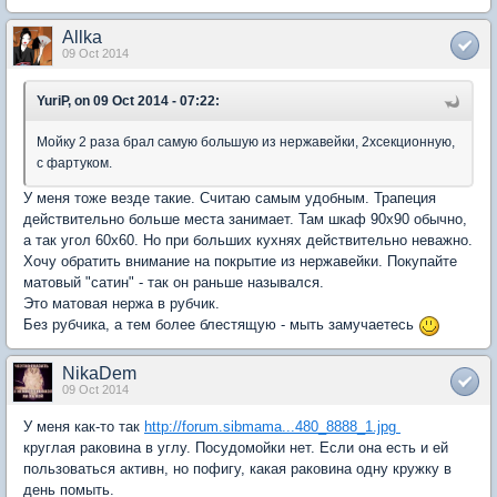
Allka
09 Oct 2014
YuriP, on 09 Oct 2014 - 07:22:
Мойку 2 раза брал самую большую из нержавейки, 2хсекционную,
с фартуком.
У меня тоже везде такие. Считаю самым удобным. Трапеция
действительно больше места занимает. Там шкаф 90х90 обычно,
а так угол 60х60. Но при больших кухнях действительно неважно.
Хочу обратить внимание на покрытие из нержавейки. Покупайте
матовый "сатин" - так он раньше назывался.
Это матовая нержа в рубчик.
Без рубчика, а тем более блестящую - мыть замучаетесь
NikaDem
09 Oct 2014
У меня как-то так
http://forum.sibmama...480_8888_1.jpg
круглая раковина в углу. Посудомойки нет. Если она есть и ей
пользоваться активн, но пофигу, какая раковина одну кружку в
день помыть.