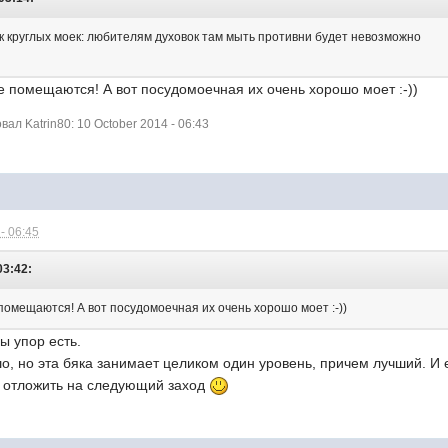
 круглых моек: любителям духовок там мыть противни будет невозможно
е помещаются! А вот посудомоечная их очень хорошо моет :-))
л Katrin80: 10 October 2014 - 06:43
- 06:45
03:42:
помещаются! А вот посудомоечная их очень хорошо моет :-))
ы упор есть.
, но эта бяка занимает целиком один уровень, причем лучший. И е
ли отложить на следующий заход