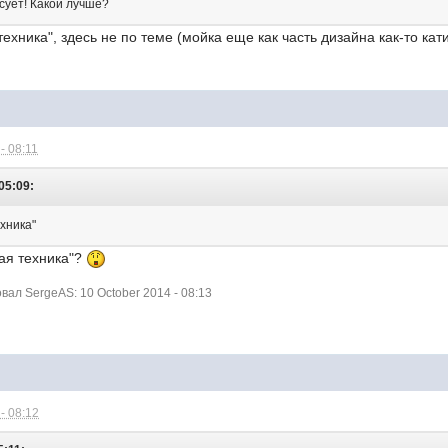
сует! Какой лучше?
ехника", здесь не по теме (мойка еще как часть дизайна как-то кати
- 08:11
05:09:
хника"
вая техника"?
ал SergeAS: 10 October 2014 - 08:13
- 08:12