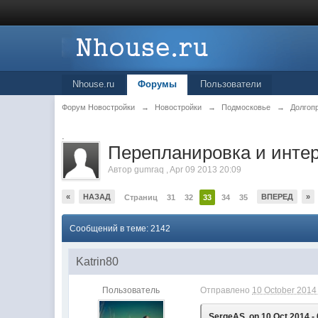
Nhouse.ru
Форумы
Пользователи
Форум Новостройки
→
Новостройки
→
Подмосковье
→
Долгоп
.
Перепланировка и инте
Автор
gumraq
,
Apr 09 2013 20:09
«
НАЗАД
ВПЕРЕД
»
Страниц
31
32
33
34
35
Сообщений в теме: 2142
Katrin80
Пользователь
Отправлено
10 October 2014 
SergeAS, on 10 Oct 2014 - 