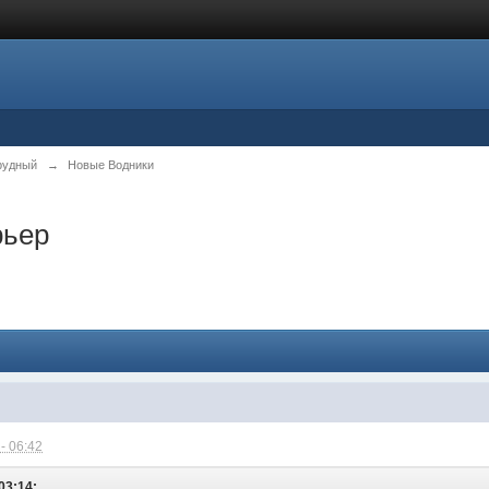
рудный
→
Новые Водники
рьер
- 06:42
03:14: