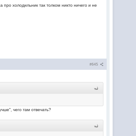
а про холодильник так толком никто ничего и не
#645
учше", чего там отвечать?