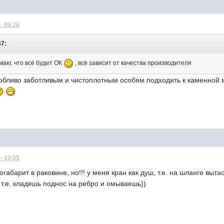
- 09:26
47:
умаю, что всё будет ОК
, всё зависит от качества производителя
собливо заботливым и чистоплотным особям подходить к каменной
- 10:05
габарит в раковине, но!!! у меня кран как душ, т.е. на шланге выта
т.е. кладешь поднос на ребро и омываешь))