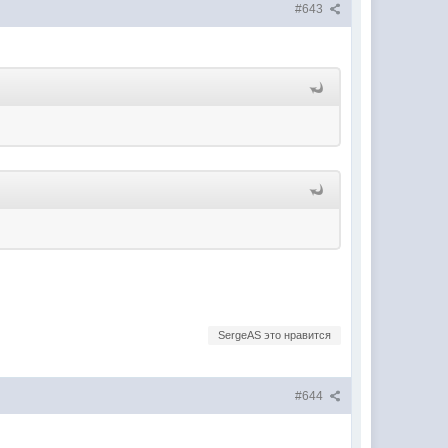
#643
SergeAS это нравится
#644