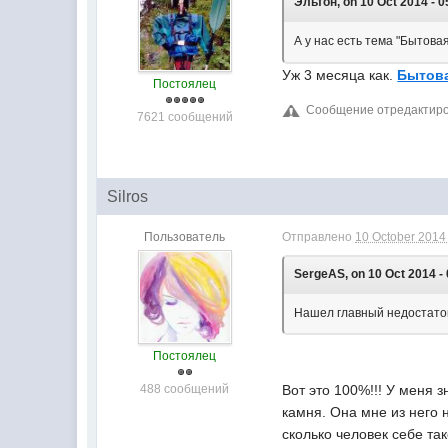
Эльтон, on 10 Oct 2014 - 0
А у нас есть тема "Бытова
Уж 3 месяца как.
Бытова
Постоялец
Сообщение отредактиров
7621 сообщений
Silros
Пользователь
Отправлено
10 October 2014 
SergeAS, on 10 Oct 2014 - 
Нашел главный недостаток
Постоялец
488 сообщений
Вот это 100%!!! У меня 
камня. Она мне из него 
сколько человек себе так