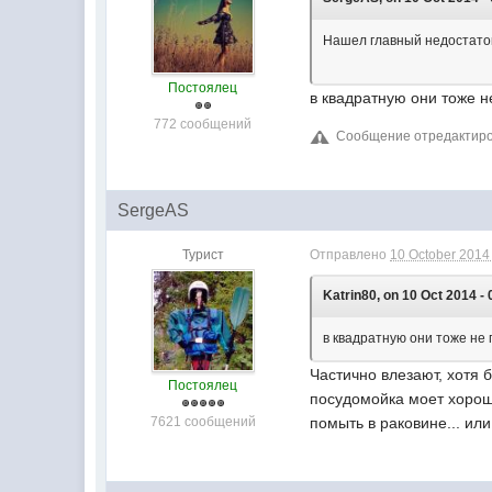
Нашел главный недостаток
Постоялец
в квадратную они тоже н
772 сообщений
Сообщение отредактирова
SergeAS
Турист
Отправлено
10 October 2014 
Katrin80, on 10 Oct 2014 - 
в квадратную они тоже не 
Частично влезают, хотя б
Постоялец
посудомойка моет хорошо
7621 сообщений
помыть в раковине... и