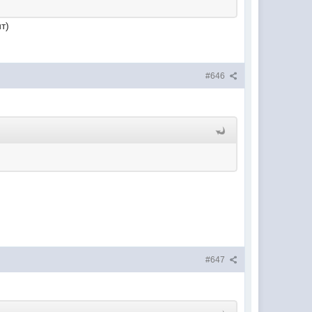
т)
#646
#647