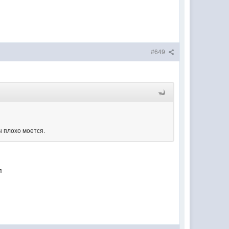
#649
ы плохо моется.
я