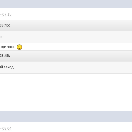
- 07:15
03:45:
е..
родилась
03:45:
ий заход
- 08:04