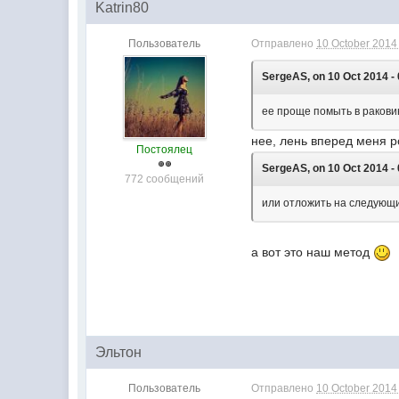
Katrin80
Пользователь
Отправлено
10 October 2014 
SergeAS, on 10 Oct 2014 - 
ее проще помыть в раковин
нее, лень вперед меня 
Постоялец
SergeAS, on 10 Oct 2014 - 
772 сообщений
или отложить на следующ
а вот это наш метод
Эльтон
Пользователь
Отправлено
10 October 2014 