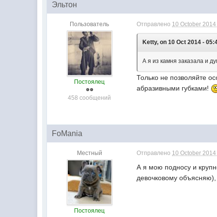
Эльтон
Пользователь
Отправлено
10 October 2014 
Ketty, on 10 Oct 2014 - 05:
А я из камня заказала и д
Только не позволяйте о
Постоялец
абразивными губками!
458 сообщений
FoMania
Местный
Отправлено
10 October 2014 
А я мою подносу и крупно
девочковому объясняю), 
Постоялец