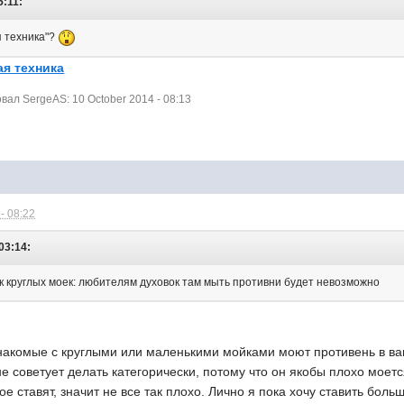
5:11:
я техника"?
я техника
ал SergeAS: 10 October 2014 - 08:13
- 08:22
03:14:
 круглых моек: любителям духовок там мыть противни будет невозможно
знакомые с круглыми или маленькими мойками моют противень в ван
не советует делать категорически, потому что он якобы плохо моетс
ое ставят, значит не все так плохо. Лично я пока хочу ставить бо