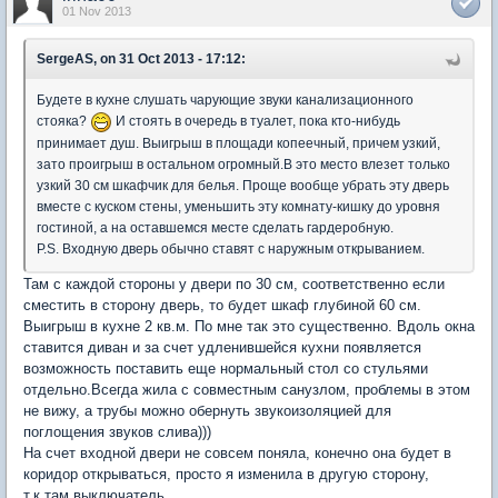
01 Nov 2013
SergeAS, on 31 Oct 2013 - 17:12:
Будете в кухне слушать чарующие звуки канализационного
стояка?
И стоять в очередь в туалет, пока кто-нибудь
принимает душ. Выигрыш в площади копеечный, причем узкий,
зато проигрыш в остальном огромный.В это место влезет только
узкий 30 см шкафчик для белья. Проще вообще убрать эту дверь
вместе с куском стены, уменьшить эту комнату-кишку до уровня
гостиной, а на оставшемся месте сделать гардеробную.
P.S. Входную дверь обычно ставят с наружным открыванием.
Там с каждой стороны у двери по 30 см, соответственно если
сместить в сторону дверь, то будет шкаф глубиной 60 см.
Выигрыш в кухне 2 кв.м. По мне так это существенно. Вдоль окна
ставится диван и за счет удленившейся кухни появляется
возможность поставить еще нормальный стол со стульями
отдельно.Всегда жила с совместным санузлом, проблемы в этом
не вижу, а трубы можно обернуть звукоизоляцией для
поглощения звуков слива)))
На счет входной двери не совсем поняла, конечно она будет в
коридор открываться, просто я изменила в другую сторону,
т.к.там выключатель