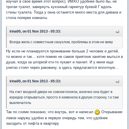
изучал в свое время этот вопрос). ИМХО удобнее было бы, не
трогая туалет, завернуть кухонный гарнитур буквой Г вдоль
стены туалета. Тогда у окна останется много места для дивана и
стола поперек комнаты.
irina00, on 01 Nov 2013 - 05:33:
Всегда жила с совместным санузлом, проблемы в этом не вижу
Ну если не планируется проживание больше 2 человек и детей,
то можно и так... хотя помню не самое приятное занятие мыться в
душе, когда за шторкой кто-то пукает и пахнет. И у меня еще
унитаз стоял через раковину, а здесь предлагается вплотную...
irina00, on 01 Nov 2013 - 05:33:
На счет входной двери не совсем поняла, конечно она будет в
коридор открываться, просто я изменила в другую сторону, т.к.там
выключатель
Так по схеме показано, что внутрь, вот и написал
Открывание
левое наружу удобно в первую очередь тем, что удобнее
заходить от лифта в квартиру