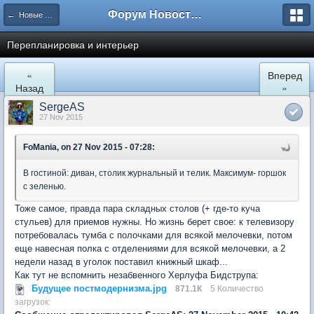
Форум Новостройки
← Новые Водники
Перепланировка и интерьер
«
Вперед
Назад
»
SergeAS
27 Nov 2015
FoMania, on 27 Nov 2015 - 07:28:
В гостиной: диван, столик журнальный и телик. Максимум- горшок
с зеленью.
Тоже самое, правда пара складных столов (+ где-то куча
стульев) для приемов нужны. Но жизнь берет свое: к телевизору
потребовалась тумба с полочками для всякой мелочевки, потом
еще навесная полка с отделениями для всякой мелочевки, а 2
недели назад в уголок поставил книжный шкаф...
Как тут не вспомнить незабвенного Херлуфа Бидструпа:
Будущее постмодернизма.jpg
871.1К
5 Количество
загрузок: