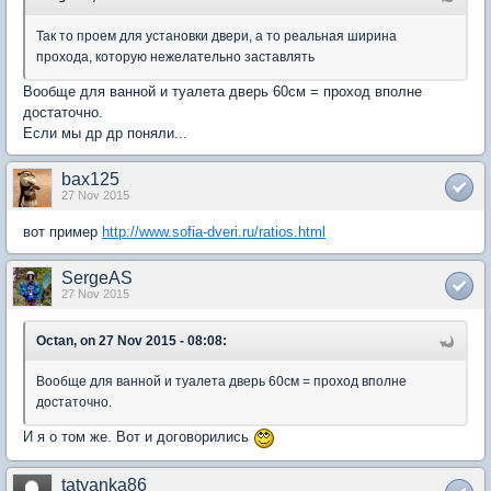
Так то проем для установки двери, а то реальная ширина
прохода, которую нежелательно заставлять
Вообще для ванной и туалета дверь 60см = проход вполне
достаточно.
Если мы др др поняли...
bax125
27 Nov 2015
вот пример
http://www.sofia-dveri.ru/ratios.html
SergeAS
27 Nov 2015
Octan, on 27 Nov 2015 - 08:08:
Вообще для ванной и туалета дверь 60см = проход вполне
достаточно.
И я о том же. Вот и договорились
tatyanka86