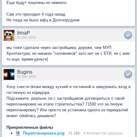
Еще будут пошлины.но немного.
Сам это проходил 4 года назад.
Но тогда не было мфц в Долгопрудном.
IrinaP
01 Dec 2015
мы тоже сделали через застройщика, дороже, чем МУП
Архитектура, но никаких "головников" зато нет ни с БТИ, ни с кем-
то еще, время-деньги)
Bugins
02 Dec 2015
Хочу снести блоки между кухней и гостинной и замуровать вход в
гостинную из коридора.
Подскажите, реально ли с застройщиком договориться о такой
перепланировке на этапе строительства? 71500 это за любую
перепланировку? Или просто не установка одного из перекрытий
может обойтись дешевле?
Прикрепленные файлы
Перепланировка.png
71.78К
4 Количество загрузок: