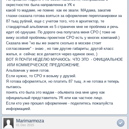
окрестностях была направленна в УК к
какой то мадаме, не помню как ее звали. МАдама, закатив
глазки сказала готова взяться за оформление перепланировки за
87 тыщ рублей, еще с учетом того, что я архитектор, те
стандартный альбомчик из 5 страничек мне не проблема и речь
идет об однушке. По дороге она попугала меня СРО ( тоже не
вижу особой проблемы проектное СРО есть у многих компаний.)
Сказала мне "но вы же знаете сколько в москве стоит
согласование" - знаю , но там другие габариты, другой класс
жилья, и сейчас все делается через единое окно, )
ВОТ Я ПОЧТИ НЕДЕЛЮ МУЧАЮСЬ: ЧТО ЭТО - ОФИЦИАЛЬНОЕ
ИЛИ КОММЕРЧЕСКОЕ ПРЕДЛОЖЕНИЕ.
Альбомчик у меня готов.
Если нужно, то СРО я возьму у друзей.
Я готова оформляться, но платить 87 тыщ .я не готова и теперь
пытаюсь
понять кто была это мадам - обьявила она мне цену как
официальный представитель УК или как частное лицо.
Если кто уже прошел оформление - поделитесь пожалуйста
информацией.
Marimarmoza
01 Dec 2015