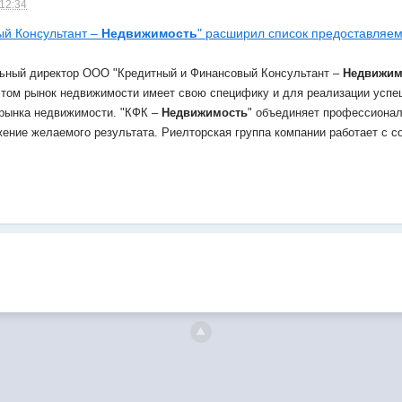
 12:34
ый Консультант –
Недвижимость
" расширил список предоставляем
льный директор ООО "Кредитный и Финансовый Консультант –
Недвижим
этом рынок недвижимости имеет свою специфику и для реализации успеш
 рынка недвижимости. "КФК –
Недвижимость
" объединяет профессионал
ение желаемого результата. Риелторская группа компании работает с 