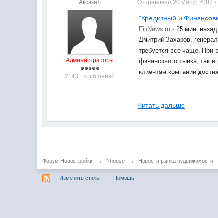
Аксакал
Отправлено
20 March 2007 -
"Кредитный и Финансов
FinNews.ru -
25 мин. назад
Дмитрий Захаров, генера
требуется все чаще. При 
Администраторы
финансового рынка, так и
клиентам компании достиж
21431 сообщений
Читать дальше
Форум Новостройки
→
Nhouse
→
Новости рынка недвижимости
Изменить стиль
Помощь