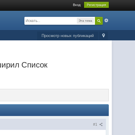
Вход
Регистрация
Эта тема
Просмотр новых публикаций
ширил Список
#1