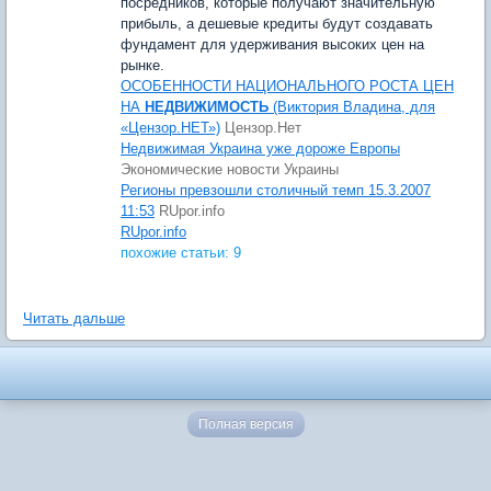
посредников, которые получают значительную
прибыль, а дешевые кредиты будут создавать
фундамент для удерживания высоких цен на
рынке.
ОСОБЕННОСТИ НАЦИОНАЛЬНОГО РОСТА ЦЕН
НА
НЕДВИЖИМОСТЬ
(Виктория Владина, для
«Цензор.НЕТ»)
Цензор.Нет
Недвижимая Украина уже дороже Европы
Экономические новости Украины
Регионы превзошли столичный темп 15.3.2007
11:53
RUpor.info
RUpor.info
похожие статьи: 9
Читать дальше
Полная версия