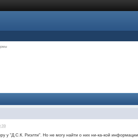
ирмы
0:39
ру у "Д.С.К. Риэлти". Но не могу найти о них ни-ка-кой информации