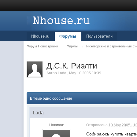
Nhouse.ru
Форумы
Пользователи
Форум Новостройки
→
Фирмы
→
Риэлторские и строительные ф
.
Д.С.К. Риэлти
Автор
Lada
,
May 10 2005 10:39
В теме одно сообщение
Lada
Новичок
Отправлено
10 May 2005 - 1
Собираюсь купить кварти