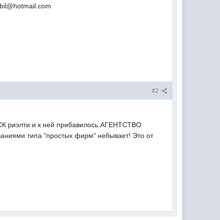
bil@hotmail.com
#2
ДСК риэлти и к ней прибавилось АГЕНТСТВО
иями типа "простых фирм" небывает! Это от