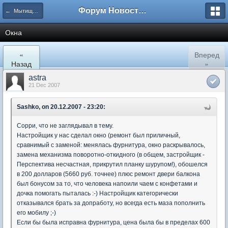
Форум Новостройки
← Мытищи, Троицкая д.5
Окна
«
Вперед
Назад
»
astra
21 Dec 2007
Sashko, on 20.12.2007 - 23:20:
Сорри, что не заглядывал в тему.
Настройщик у нас сделал окно (ремонт был приличный,
сравнимый с заменой: менялась фурнитура, окно раскрывалось,
замена механизма поворотно-откидного (в общем, застройщик -
Перспектива несчастная, прикрутил планку шурупом!), обошелся
в 200 долларов (5660 руб. точнее) плюс ремонт двери балкона
был бонусом за то, что человека напоили чаем с конфетами и
дочка помогать пыталась :-) Настройщик категорически
отказывался брать за допработу, но всегда есть маза пополнить
его мобилу ;-)
Если бы была исправна фурнитура, цена была бы в пределах 600