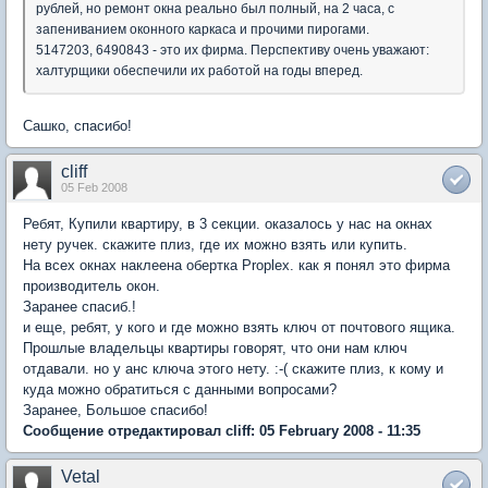
рублей, но ремонт окна реально был полный, на 2 часа, с
запениванием оконного каркаса и прочими пирогами.
5147203, 6490843 - это их фирма. Перспективу очень уважают:
халтурщики обеспечили их работой на годы вперед.
Сашко, спасибо!
cliff
05 Feb 2008
Ребят, Купили квартиру, в 3 секции. оказалось у нас на окнах
нету ручек. скажите плиз, где их можно взять или купить.
На всех окнах наклеена обертка Proplex. как я понял это фирма
производитель окон.
Заранее спасиб.!
и еще, ребят, у кого и где можно взять ключ от почтового ящика.
Прошлые владельцы квартиры говорят, что они нам ключ
отдавали. но у анс ключа этого нету. :-( скажите плиз, к кому и
куда можно обратиться с данными вопросами?
Заранее, Большое спасибо!
Сообщение отредактировал cliff: 05 February 2008 - 11:35
Vetal