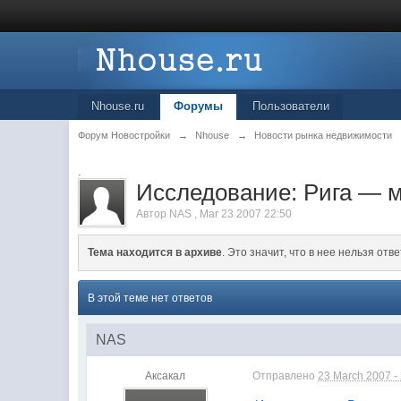
Nhouse.ru
Форумы
Пользователи
Форум Новостройки
→
Nhouse
→
Новости рынка недвижимости
.
Исследование: Рига — м
Автор
NAS
,
Mar 23 2007 22:50
Тема находится в архиве
. Это значит, что в нее нельзя отве
В этой теме нет ответов
NAS
Аксакал
Отправлено
23 March 2007 -