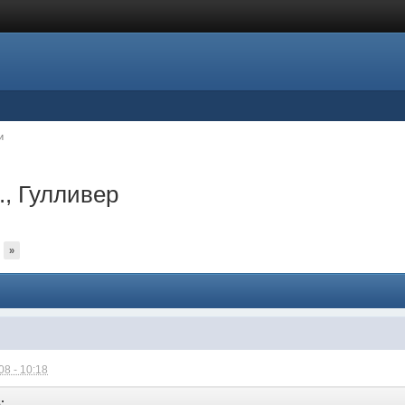
и
., Гулливер
»
8 - 10:18
: