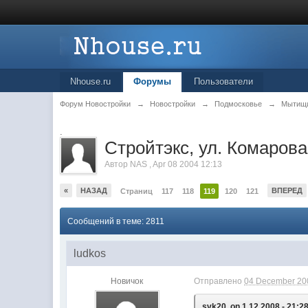
Nhouse.ru
Форумы
Пользователи
Форум Новостройки
→
Новостройки
→
Подмосковье
→
Мытищ
.
Стройтэкс, ул. Комарова
Автор
NAS
,
Apr 08 2004 12:13
«
НАЗАД
ВПЕРЕД
Страниц
117
118
119
120
121
Сообщений в теме: 2811
ludkos
Новичок
Отправлено
04 December 200
svk20, on 1.12.2008 - 21:28