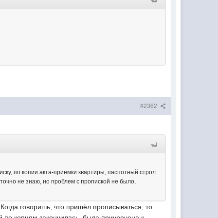
#2362
иску, по копии акта-приемки квартиры, паспотный строл
точно не знаю, но проблем с пропиской не было,
Когда говоришь, что пришёл прописываться, то
ой по копиям закончилась, была приурочена к