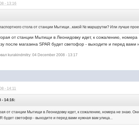
8 - 13:16
 паспортного стола от станции Мытищи...какой № маршрутки? Или лучше проех
орая от станции Мытищи в Леонидовку идет, к сожалению, номера 
зу после магазина SPAR будет светофор - выходите и перед вами н
л kurakindmitry: 04 December 2008 - 13:17
8 - 14:11
 - 14:16:
рая от станции Мытищи в Леонидовку идет, к сожалению, номера не знаю. Они
R будет светофор - выходите и перед вами нужная вам улица...