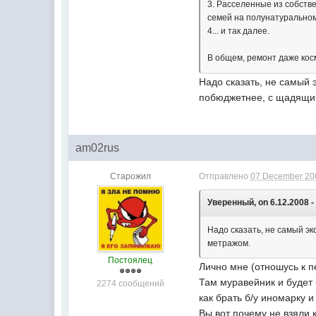
3. Расселенные из собств
семей на полунатуральном 
4... и так далее.
В общем, ремонт даже косм
Надо сказать, не самый 
побюджетнее, с щадящи
am02rus
Старожил
Отправлено
07 December 200
Уверенный, on 6.12.2008 -
Надо сказать, не самый э
метражом.
Постоялец
Лично мне (отношусь к п
Там муравейник и будет 
2274 сообщений
как брать б/у иномарку 
Вы вот почему не взяли 