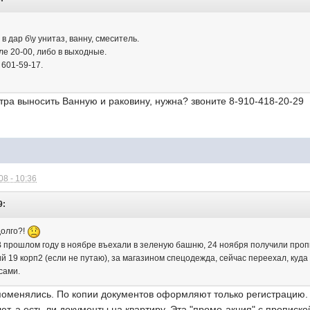
в дар б\у унитаз, ванну, смеситель.
ле 20-00, либо в выходные.
 601-59-17.
тра выносить Ванную и раковину, нужна? звоните 8-910-418-20-29
8 - 10:36
9:
долго?!
 В прошлом году в ноябре въехали в зеленую башню, 24 ноября получили проп
 19 корп2 (если не путаю), за магазином спецодежда, сейчас переехал, куда 
сами.
поменялись. По копии документов оформляют только регистрацию. 
ют, а есть ли документы на квартиру. Эта "промо-акция" с прописк