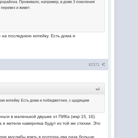
рорайона. Проживало, например, в доме 3 поколения
 перевез и живет.
е на последнюю копейку. Есть дома и
#2371
нюю копейку. Есть дома и побюджетнее, с щадящим
еньги в маленькой двушке от ПИКа (мкр 15, 16).
 и жители навярняка будут из той же стихии. Это
ере моглибы взять в полтора-два раза больше