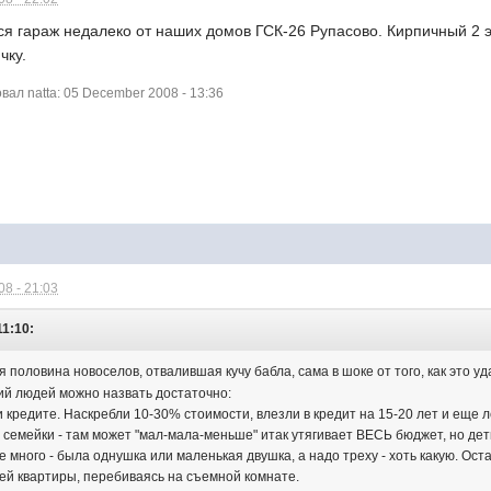
я гараж недалеко от наших домов ГСК-26 Рупасово. Кирпичный 2 эта
чку.
ал natta: 05 December 2008 - 13:36
8 - 21:03
11:10:
я половина новоселов, отвалившая кучу бабла, сама в шоке от того, как это
рий людей можно назвать достаточно:
 кредите. Наскребли 10-30% стоимости, влезли в кредит на 15-20 лет и еще лет
семейки - там может "мал-мала-меньше" итак утягивает ВЕСЬ бюджет, но дет
е много - была однушка или маленькая двушка, а надо треху - хоть какую. Ост
ей квартиры, перебиваясь на съемной комнате.