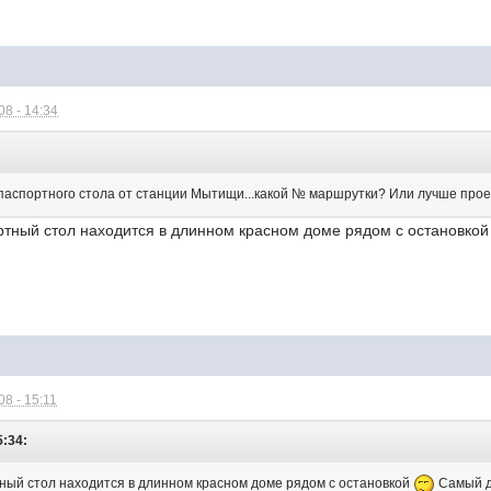
8 - 14:34
 паспортного стола от станции Мытищи...какой № маршрутки? Или лучше проех
тный стол находится в длинном красном доме рядом с остановко
8 - 15:11
5:34:
ый стол находится в длинном красном доме рядом с остановкой
Самый д