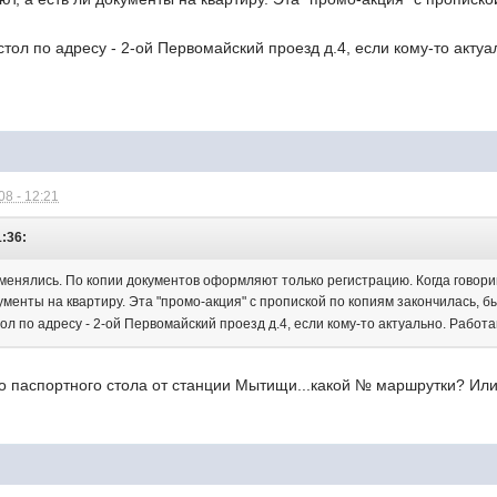
ол по адресу - 2-ой Первомайский проезд д.4, если кому-то актуально
8 - 12:21
1:36:
оменялись. По копии документов оформляют только регистрацию. Когда говори
ументы на квартиру. Эта "промо-акция" с пропиской по копиям закончилась, 
 по адресу - 2-ой Первомайский проезд д.4, если кому-то актуально. Работают пн.
о паспортного стола от станции Мытищи...какой № маршрутки? Или