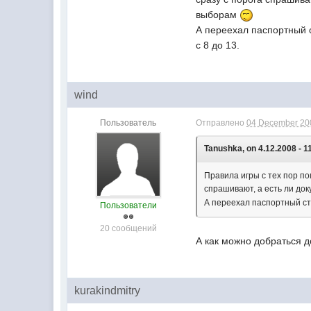
выборам
А переехал паспортный ст
с 8 до 13.
wind
Пользователь
Отправлено
04 December 200
Tanushka, on 4.12.2008 - 1
Правила игры с тех пор п
спрашивают, а есть ли док
А переехал паспортный стол
Пользователи
20 сообщений
А как можно добраться д
kurakindmitry