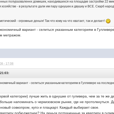
енных полуразваленнх домишек, находившихся на площадке застройки 22 мик
хозяйстве - в результате дали им пару однушек и двушку и ВСЕ. Скарб народ
етический - огромные деньги! Так что кому на что хватает, так и делает!
экономичный вариант - селиться указанным категориям в Гулливер
м метражом.
8 - 17:08
 21:03:
кономичный вариант - селиться указанным категориям в Гулливере на послед
ервой категории) лучше жить в однушке от гуливера, чем за те же д
больше напоминать о черкизовском рынке, где не протолкнуться. Да
и новый совкопром, купэ и плацкарт. Каждый выбирает свое.
квартиру побюджетнее? На деньги потраченные за квартиру в гулив