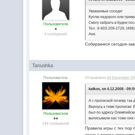
Уважаемые соседи!
Куплю недорого или приму 
Смогу забрать в будни пос
Пользователи
Тел.: 8-903-209-2729, (498)
4 сообщений
Аня.
Собираемся сегодня-зав
Tanushka
Пользователь
Отправлено
04 December 200
ludkos, on 4.12.2008 - 09:5
А с пропиской почему так 
Вернусь к теме прописки:
был по адресу Олимпийский
Пользователи
выписывали нас тоже они 
244 сообщений
Правила игры с тех пор 
сразу с порога спрашива