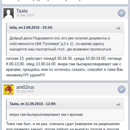
Taata
11 Sep 2010
tatia, on 2.09.2010 - 10:34:
Добрый день! Подскажите плз, кто уже получил документы о
собственности (ЖК "Гулливер" д.2 к. 1) , по какому адресу
находится наш паспортный стол , где возможно прописаться.
летная 13. работают понед9.30-18.30, среда 10.00-19.00, пятница
8.00-13.00, обед 13.00-14.00. вчера там быларазговаривают как с
врагами, прощаясь мне оч хотелось сказать- спасибо! я тоже Вас
ненавижу!!!!! удачи!!!!
am02rus
22 Sep 2010
Taata, on 11.09.2010 - 12:09:
вчера там быларазговаривают как с врагами
Тоже там был, и не раз, сначала сдал (наверное на разрешение
или проверку какую), потом забрал на выписку (потом в другом