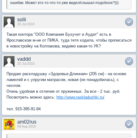
ошибки. Может кто-то что-то уже видел/слышал подобное?)))
solli
20 Jul 2010
Такая контора "ООО Компания Бухучет и Аудит" есть в
Ярославском м-не от ПИКА, туда тетя ходила, чтобы прописаться
в новостройку на Колпакова, видимо какая-то УК?
vaddd
25 Jul 2010
Продаю раскладушку «Здоровье-Длинная» (205 см) - на основе
ламелей и с упругим матрасом, новая (не понадобилась), с
чехлом.
Очень удобная в отличие от пружинных. За все - 2 тыс. руб.
Посмотреть можно здесь:
http://www.raskladushki.ru/
тел. 915-395-91-94
am02rus
09 Aug 2010