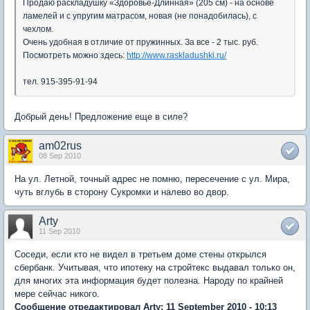
Продаю раскладушку «Здоровье-Длинная» (205 см) - на основе
ламелей и с упругим матрасом, новая (не понадобилась), с
чехлом.
Очень удобная в отличие от пружинных. За все - 2 тыс. руб.
Посмотреть можно здесь:
http://www.raskladushki.ru/
тел. 915-395-91-94
Добрый день! Предложение еще в силе?
am02rus
08 Sep 2010
На ул. Летной, точный адрес не помню, пересечение с ул. Мира,
чуть вглубь в сторону Сукромки и налево во двор.
Arty
11 Sep 2010
Соседи, если кто не видел в третьем доме стены открылся
сбербанк. Учитывая, что ипотеку на стройтекс выдавал только он,
для многих эта информация будет полезна. Народу по крайней
мере сейчас никого.
Сообщение отредактировал Arty: 11 September 2010 - 10:13