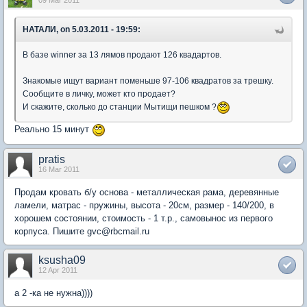
09 Mar 2011
НАТАЛИ, on 5.03.2011 - 19:59:
В базе winner за 13 лямов продают 126 квадартов.
Знакомые ищут вариант поменьше 97-106 квадратов за трешку.
Сообщите в личку, может кто продает?
И скажите, сколько до станции Мытищи пешком ?
Реально 15 минут
pratis
16 Mar 2011
Продам кровать б/у основа - металлическая рама, деревянные
ламели, матрас - пружины, высота - 20см, размер - 140/200, в
хорошем состоянии, стоимость - 1 т.р., самовынос из первого
корпуса. Пишите gvc@rbcmail.ru
ksusha09
12 Apr 2011
а 2 -ка не нужна))))