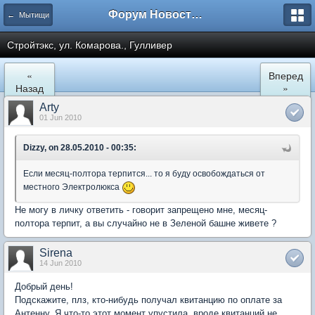
Форум Новостройки
← Мытищи
Стройтэкс, ул. Комарова., Гулливер
«
Вперед
Назад
»
Arty
01 Jun 2010
Dizzy, on 28.05.2010 - 00:35:
Если месяц-полтора терпится... то я буду освобождаться от
местного Электролюкса
Не могу в личку ответить - говорит запрещено мне, месяц-
полтора терпит, а вы случайно не в Зеленой башне живете ?
Sirena
14 Jun 2010
Добрый день!
Подскажите, плз, кто-нибудь получал квитанцию по оплате за
Антенну. Я что-то этот момент упустила, вроде квитанций не