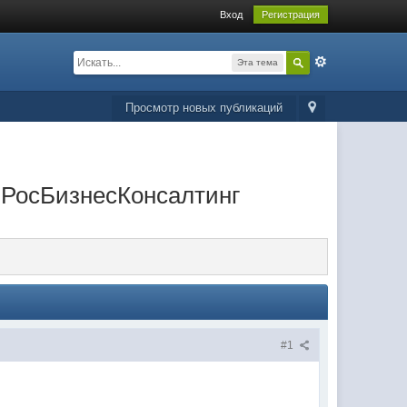
Вход
Регистрация
Эта тема
Просмотр новых публикаций
 РосБизнесКонсалтинг
#1