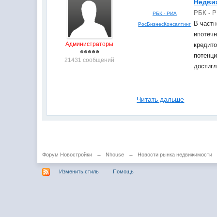
Недви
РБК - 
РБК - РИА
В частн
РосБизнесКонсалтинг
ипотечн
Администраторы
кредито
потенци
21431 сообщений
достиг
Читать дальше
Форум Новостройки
→
Nhouse
→
Новости рынка недвижимости
Изменить стиль
Помощь