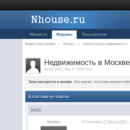
Nhouse.ru
Форумы
Пользователи
Форум Новостройки
→
Nhouse
→
Новости рынка недвижимости
.
Недвижимость в Москве
Автор
NAS
,
Mar 27 2007 8:14
Тема находится в архиве
. Это значит, что в нее нельзя отве
В этой теме нет ответов
NAS
Аксакал
Отправлено
27 March 2007 -