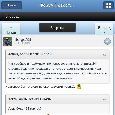
Форум Новостройки
← Новые Водники
II очередь
«
Закрыта
Вперед
Назад
»
SergeAS
16 Oct 2013
Johnik, on 15 Oct 2013 - 15:33:
Как сообщили надёжные , но непроверенные источника, 24
строить будут, но продавать нет,его оставят как инвестиции для
заинтересованных лиц. , так что ждать нет смысла...либо покупать
вы его будете уже как готовый к заселению...
Разговор был о виде из окон двушки корп.23
serzik, on 16 Oct 2013 - 04:07:
А где будет 24 корпус?