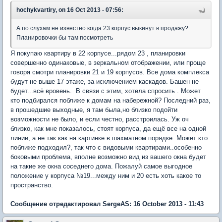
hochykvartiry, on 16 Oct 2013 - 07:56:
А по слухам не известно когда 23 корпус выкинут в продажу?
Планировочки бы там посмотреть
Я покупаю квартиру в 22 корпусе...рядом 23 , планировки
совершенно одинаковые, в зеркальном отображении, или проще
говоря смотри планировки 21 и 19 корпусов. Все дома комплекса
будут не выше 17 этаже, за исключением каскадов. Башен не
будет...всё вровень. В связи с этим, хотела спросить . Может
кто подбирался поближе к домам на набережной? Последний раз,
в прошедшие выходные, я там была,но близко подойти
возможности не было, и если честно, расстроилась. Уж оч
близко, как мне показалось, стоят корпуса, да ещё все на одной
линии, а не так как на картинке в шахматном порядке. Может кто
поближе подходил?, так что с видовыми квартирами..особенно
боковыми проблема, вполне возможно вид из вашего окна будет
на такие же окна соседнего дома. Пожалуй самое выгодное
положение у корпуса №19...между ним и 20 есть хоть какое то
пространство.
Сообщение отредактировал SergeAS: 16 October 2013 - 11:43