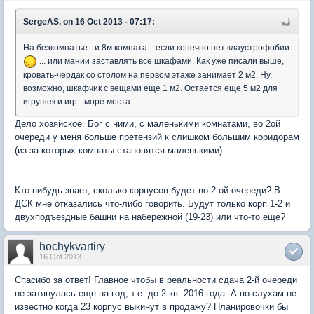
SergeAS, on 16 Oct 2013 - 07:17:
На безкомнатье - и 8м комната... если конечно нет клаустрофобии
... или мании заставлять все шкафами. Как уже писали выше,
кровать-чердак со столом на первом этаже занимает 2 м2. Ну,
возможно, шкафчик с вещами еще 1 м2. Остается еще 5 м2 для
игрушек и игр - море места.
Дело хозяйское. Бог с ними, с маленькими комнатами, во 2ой
очереди у меня больше претензий к слишком большим коридорам
(из-за которых комнаты становятся маленькими)
Кто-нибудь знает, сколько корпусов будет во 2-ой очереди? В
ДСК мне отказались что-либо говорить. Будут только корп 1-2 и
двухподъездные башни на набережной (19-23) или что-то ещё?
hochykvartiry
16 Oct 2013
Спасибо за ответ! Главное чтобы в реальности сдача 2-й очереди
не затянулась еще на год, т.е. до 2 кв. 2016 года. А по слухам не
известно когда 23 корпус выкинут в продажу? Планировочки бы