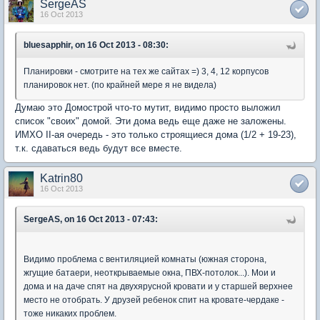
SergeAS
16 Oct 2013
bluesapphir, on 16 Oct 2013 - 08:30:
Планировки - смотрите на тех же сайтах =) 3, 4, 12 корпусов
планировок нет. (по крайней мере я не видела)
Думаю это Домострой что-то мутит, видимо просто выложил
список "своих" домой. Эти дома ведь еще даже не заложены.
ИМХО II-ая очередь - это только строящиеся дома (1/2 + 19-23),
т.к. сдаваться ведь будут все вместе.
Katrin80
16 Oct 2013
SergeAS, on 16 Oct 2013 - 07:43:
Видимо проблема с вентиляцией комнаты (южная сторона,
жгущие батаери, неоткрываемые окна, ПВХ-потолок...). Мои и
дома и на даче спят на двухярусной кровати и у старшей верхнее
место не отобрать. У друзей ребенок спит на кровате-чердаке -
тоже никаких проблем.