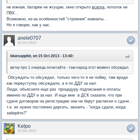
не южная, батареи не жгущие, окно открыто
всегда
, потолок не
ПВХ...
Возможно, из-за особенностей "строения" комнаты...
Но я говорю, как у нас..
anele0707
16 Oct 2013
bluesapphir, on 15 Oct 2013 - 13:40:
ветку про 1 очередь почитайте - там народ этот момент обсуждал
Обсуждать-то обсуждал, только чего-то я не пойму, там вроде
как переуступку обсуждали, а я по ДДУ за нал.
Люди, объясните еще раз процедуру подписания и оплаты
именно по ДДУ и за нал. И еще мне в ДСК сказали, что при
сдаче договоров на регистрацию они не берут расписки о сдаче ,
т.е. их нужно постоянно дергать, звонить - "когда сдали, когда
заберёте?"
Kelpo
16 Oct 2013