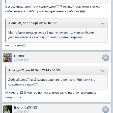
Вы официально? или самоходом))))? отпишитесь пжлст если
соберетесь в субботу)) в воскресенье я работаю(((((
AlenaSM, on 10 Sept 2014 - 07:36:
Мы пойдем, недели через 2 где-то только получится, будем
договариваться на офиц.пртсмотр с менеджером))
пофоткайте)))
romool
10 Sep 2014
Аркадий71, on 10 Sept 2014 - 06:53:
Добрый день))) в 11 корпус еще никто не лазил?)))) если кто
соерется я с вами))))
Я хочу в 12-й корпус попасть, возможно на этих выходных
получится
lizaveta2000
10 Sep 2014