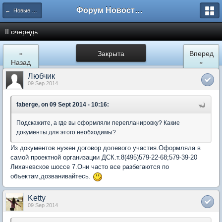
Форум Новостройки
← Новые Водники
II очередь
«
Закрыта
Вперед
Назад
»
Любчик
09 Sep 2014
faberge, on 09 Sept 2014 - 10:16:
Подскажите, а где вы оформляли перепланировку? Какие
документы для этого необходимы?
Из документов нужен договор долевого участия.Оформляла в
самой проектной организации ДСК.т.8(495)579-22-68;579-39-20
Лихачевское шоссе 7.Они часто все разбегаются по
объектам,дозванивайтесь.
Ketty
09 Sep 2014