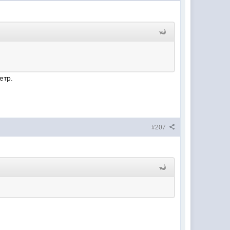
етр.
#207