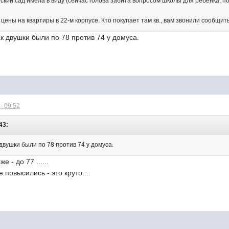
ский сад имела в виду (сейчас голова забита вопросом школы для ребенка, п
цены на квартиры в 22-м корпусе. Кто покупает там кв., вам звонили сообщит
к двушки были по 78 против 74 у домуса.
- 09:52
43:
двушки были по 78 против 74 у домуса.
 - до 77 ......
повысились - это круто....