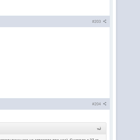
#203
#204