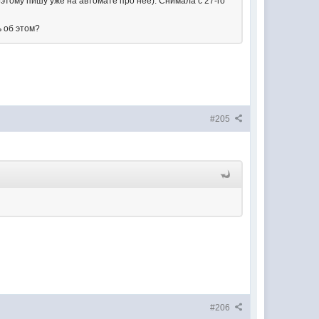
оэтому пишу уже на автомате про нее). Снимала с 27-го
ь об этом?
#205
#206