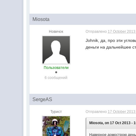
Miosota
Новичок
Отправлено
17 October 2013 
Johnik, да, про эти угл
деньги на дальнейшее ст
Пользователи
6 сообщений
SergeAS
Турист
Отправлено
17 October 2013 
Miosota, on 17 Oct 2013 - 1
Наверное домострою деньг