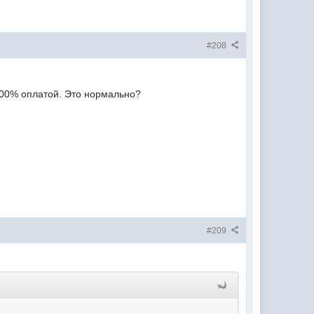
#208
100% оплатой. Это нормально?
#209