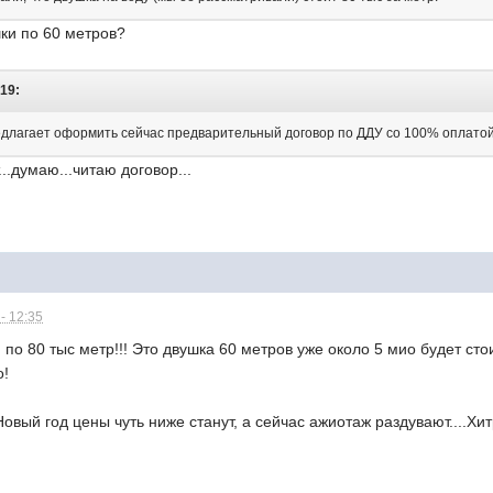
ки по 60 метров?
:19:
едлагает оформить сейчас предварительный договор по ДДУ со 100% оплато
..думаю...читаю договор...
- 12:35
 по 80 тыс метр!!! Это двушка 60 метров уже около 5 мио будет сто
о!
овый год цены чуть ниже станут, а сейчас ажиотаж раздувают....Хи