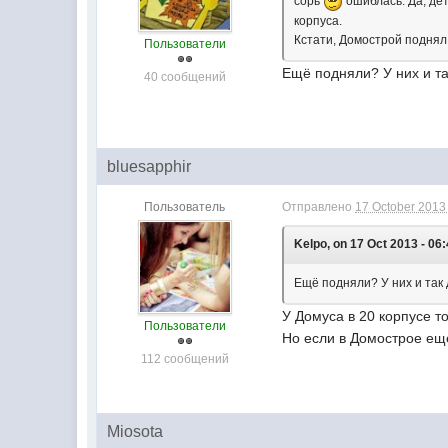
сорь
ошиблась. Да, дет
корпуса.
Кстати, Домострой поднял 
Пользователи
Ещё подняли? У них и та
40 сообщений
bluesapphir
Пользователь
Отправлено
17 October 2013 
Kelpo, on 17 Oct 2013 - 06:
Ещё подняли? У них и так 
У Домуса в 20 корпусе тоже
Пользователи
Но если в Домострое еще 
112 сообщений
Miosota