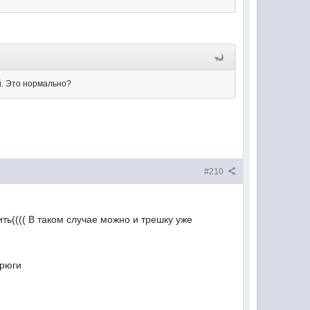
й. Это нормально?
#210
ить(((( В таком случае можно и трешку уже
трюги