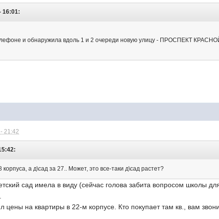
- 16:01:
!
 телефоне и обнаружила вдоль 1 и 2 очереди новую улицу - ПРОСПЕКТ КРАС
- 21:42
15:42:
 корпуса, а д\сад за 27.. Может, это все-таки д\сад растет?
етский сад имела в виду (сейчас голова забита вопросом школы для
.
л цены на квартиры в 22-м корпусе. Кто покупает там кв., вам зво