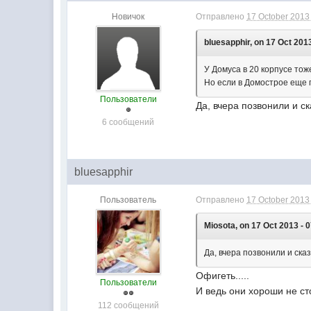
Новичок
Отправлено
17 October 2013 
bluesapphir, on 17 Oct 2013
У Домуса в 20 корпусе тоже -
Но если в Домострое еще по
Пользователи
Да, вчера позвонили и ск
6 сообщений
bluesapphir
Пользователь
Отправлено
17 October 2013 
Miosota, on 17 Oct 2013 - 0
Да, вчера позвонили и ска
Офигеть.....
Пользователи
И ведь они хороши не сто
112 сообщений