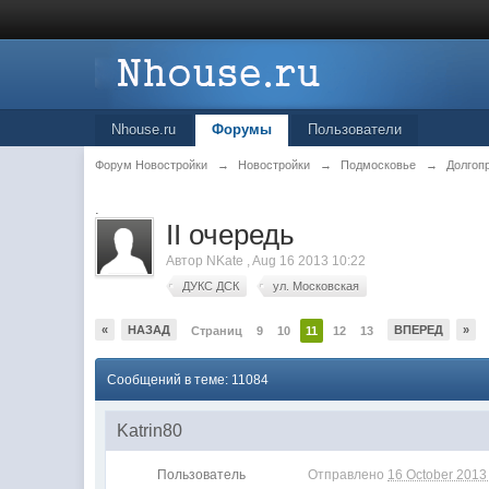
Nhouse.ru
Форумы
Пользователи
Форум Новостройки
→
Новостройки
→
Подмосковье
→
Долгоп
.
II очередь
Автор
NKate
,
Aug 16 2013 10:22
ДУКС ДСК
ул. Московская
«
НАЗАД
ВПЕРЕД
»
Страниц
9
10
11
12
13
Сообщений в теме: 11084
Katrin80
Пользователь
Отправлено
16 October 2013 