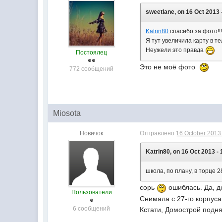
sweetlane, on 16 Oct 2013 
Katrin80
спасибо за фото!!
Я тут увеличила карту в
Неужели это правда
Постоялец
Это не моё фото
772 сообщений
Miosota
Новичок
Отправлено
16 October 2013 
Katrin80, on 16 Oct 2013 - 
школа, по плану, в торце 28
сорь
ошиблась. Да, д
Пользователи
Снимала с 27-го корпуса
6 сообщений
Кстати, Домострой подня