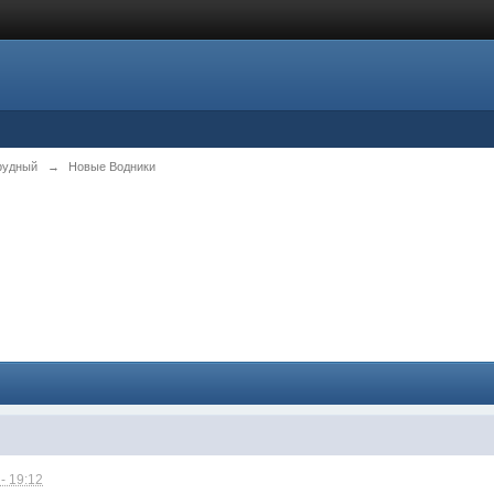
рудный
→
Новые Водники
- 19:12