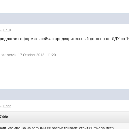
- 11:19
предлагает оформить сейчас предварительный договор по ДДУ со 
л serzik: 17 October 2013 - 11:20
- 11:22
7:08:
зали, что двушка на воду (мы ее рассматривали) стоит 80 тыс за метр.