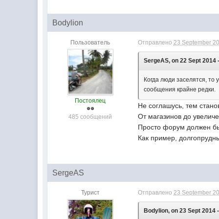
Bodylion
Пользователь
Отправлено
23 September 20
SergeAS, on 22 Sept 2014 -
Когда люди заселятся, то
сообщения крайне редки.
Постоялец
Не соглашусь, тем стано
От магазинов до увеличе
485 сообщений
Просто форум должен бы
Как пример, долгопрудн
SergeAS
Турист
Отправлено
23 September 20
Bodylion, on 23 Sept 2014 -