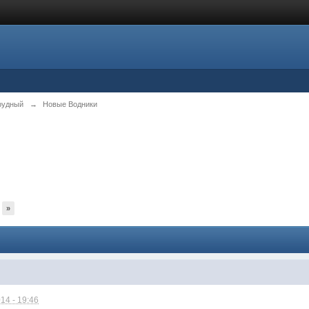
рудный
→
Новые Водники
»
14 - 19:46