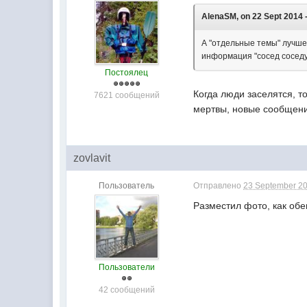
AlenaSM, on 22 Sept 2014 -
А "отдельные темы" лучше 
информация "сосед соседу"
Постоялец
Когда люди заселятся, т
7621 сообщений
мертвы, новые сообщени
zovlavit
Пользователь
Отправлено
23 September 20
Разместил фото, как об
Пользователи
42 сообщений