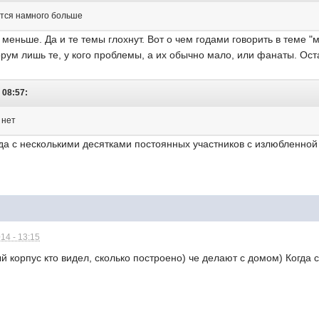
ится намного больше
 меньше. Да и те темы глохнут. Вот о чем годами говорить в теме "
орум лишь те, у кого проблемы, а их обычно мало, или фанаты. Ос
 08:57:
 нет
да с несколькими десятками постоянных участников с излюбленной 
14 - 13:15
й корпус кто видел, сколько построено) че делают с домом) Когда 