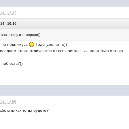
14 - 13:37
14 - 10:10:
в квартиру и замеряли))
ж не поднимусь
Годы уже не те))
следнем этаже отличаются от всех остальных, насколько я знаю.
-ниб есть?))
14 - 13:55
аботать-как тогда будете?