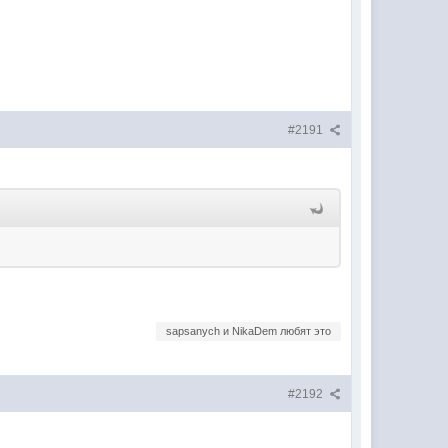
#2191
sapsanych и NikaDem любят это
#2192