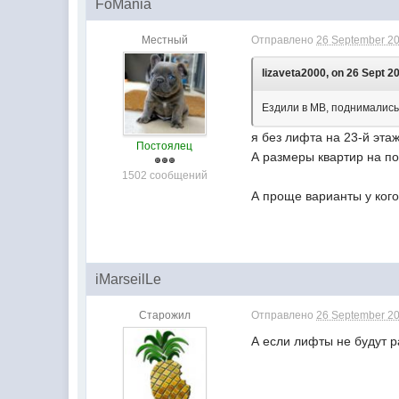
FoMania
Местный
Отправлено
26 September 20
lizaveta2000, on 26 Sept 20
Ездили в МВ, поднимались 
я без лифта на 23-й эта
Постоялец
А размеры квартир на по
1502 сообщений
А проще варианты у кого
iMarseilLe
Старожил
Отправлено
26 September 20
А если лифты не будут р