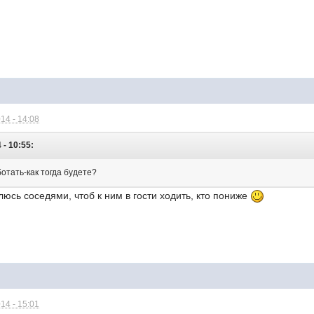
14 - 14:08
 - 10:55:
отать-как тогда будете?
люсь соседями, чтоб к ним в гости ходить, кто пониже
14 - 15:01