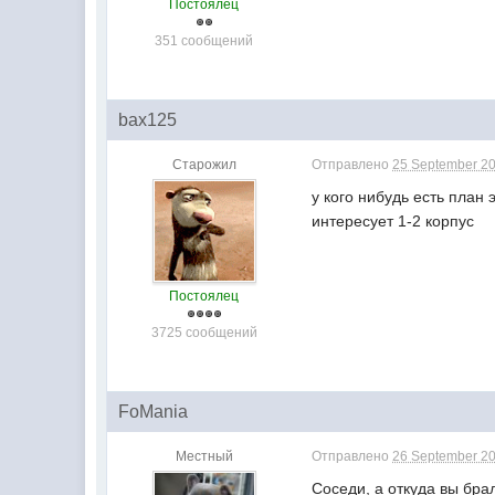
Постоялец
351 сообщений
bax125
Старожил
Отправлено
25 September 20
у кого нибудь есть план
интересует 1-2 корпус
Постоялец
3725 сообщений
FoMania
Местный
Отправлено
26 September 20
Соседи, а откуда вы бра