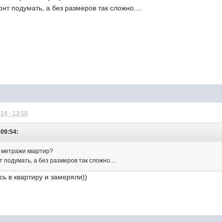
нт подумать, а без размеров так сложно....
14 - 13:10
 09:54:
и метражи квартир?
 подумать, а без размеров так сложно....
ь в квартиру и замеряли))