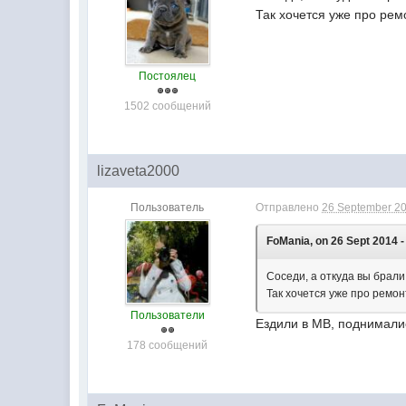
Так хочется уже про ремо
Постоялец
1502 сообщений
lizaveta2000
Пользователь
Отправлено
26 September 20
FoMania, on 26 Sept 2014 -
Соседи, а откуда вы брал
Так хочется уже про ремонт
Пользователи
Ездили в МВ, поднималис
178 сообщений