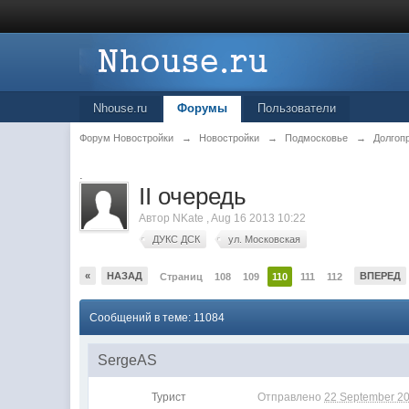
Nhouse.ru
Форумы
Пользователи
Форум Новостройки
→
Новостройки
→
Подмосковье
→
Долгоп
.
II очередь
Автор
NKate
,
Aug 16 2013 10:22
ДУКС ДСК
ул. Московская
«
НАЗАД
ВПЕРЕД
Страниц
108
109
110
111
112
Сообщений в теме: 11084
SergeAS
Турист
Отправлено
22 September 20