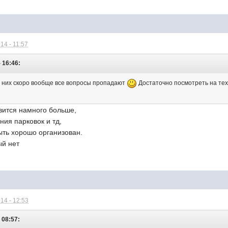
14 - 11:57
 16:46:
 у них скоро вообще все вопросы пропадают
Достаточно посмотреть на тех
вится намного больше,
ния парковок и тд,
ть хорошо организован.
ый нет
14 - 12:53
 08:57: