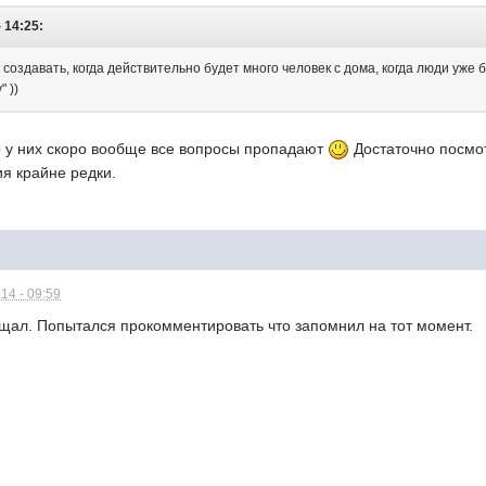
 14:25:
создавать, когда действительно будет много человек с дома, когда люди уже 
 ))
о у них скоро вообще все вопросы пропадают
Достаточно посмот
я крайне редки.
14 - 09:59
ещал. Попытался прокомментировать что запомнил на тот момент.