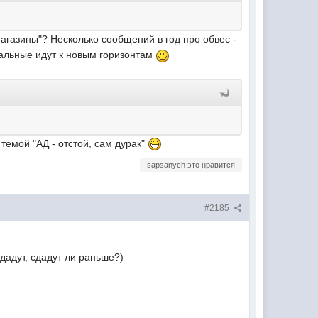
магазины"? Несколько сообщений в год про обвес -
тальные идут к новым горизонтам
темой "АД - отстой, сам дурак"
sapsanych это нравится
#2185
сдадут, сдадут ли раньше?)