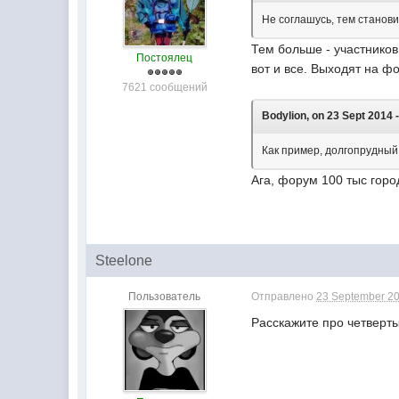
Не соглашусь, тем станов
Тем больше - участников
Постоялец
вот и все. Выходят на ф
7621 сообщений
Bodylion, on 23 Sept 2014 -
Как пример, долгопрудный
Ага, форум 100 тыс горо
Steelone
Пользователь
Отправлено
23 September 20
Расскажите про четверты