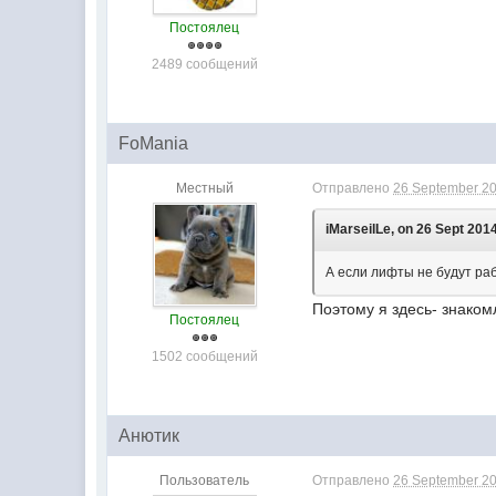
Постоялец
2489 сообщений
FoMania
Местный
Отправлено
26 September 20
iMarseilLe, on 26 Sept 2014
А если лифты не будут раб
Поэтому я здесь- знаком
Постоялец
1502 сообщений
Анютик
Пользователь
Отправлено
26 September 20