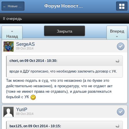
Форум Новостройки
← Новые Водники
II очередь
«
Закрыта
Вперед
Назад
»
SergeAS
09 Oct 2014
chori, on 09 Oct 2014 - 10:30:
вроде в ДДУ прописано, что необходимо заключить договор с УК.
Так можно подать в суд, что это незаконно (а по букве это
действительно незаконно), в прокуратуру, что не отдают акт
(тоже не имеют права не отдавать), и дальше развлекаться
борьбой с УК
YuriP
09 Oct 2014
bax125, on 09 Oct 2014 - 10:15: