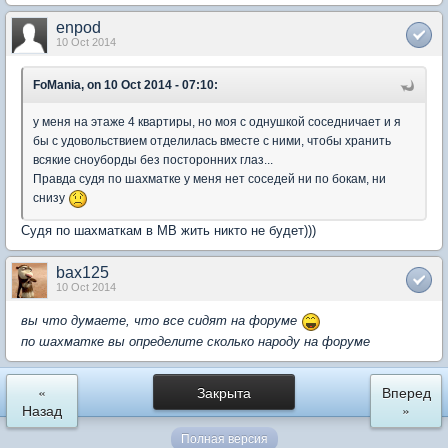
enpod
10 Oct 2014
FoMania, on 10 Oct 2014 - 07:10:
у меня на этаже 4 квартиры, но моя с однушкой соседничает и я
бы с удовольствием отделилась вместе с ними, чтобы хранить
всякие сноуборды без посторонних глаз...
Правда судя по шахматке у меня нет соседей ни по бокам, ни
снизу
Судя по шахматкам в МВ жить никто не будет)))
bax125
10 Oct 2014
вы что думаете, что все сидят на форуме
по шахматке вы определите сколько народу на форуме
«
Закрыта
Вперед
Назад
»
Полная версия