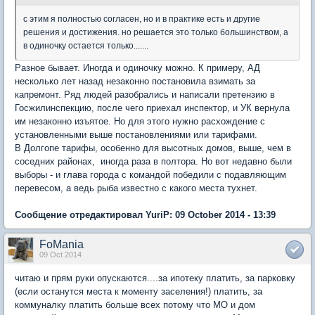
с этим я полностью согласен, но и в практике есть и другие
решения и достижения. но решается это только большинством, а
в одиночку остается только.......
Разное бывает. Иногда и одиночку можно. К примеру, АД
несколько лет назад незаконно постановила взимать за
капремонт. Ряд людей разобрались и написали претензию в
Госжилинспекцию, после чего приехал инспектор, и УК вернула
им незаконно изъятое. Но для этого нужно расхождение с
установленными выше постановлениями или тарифами.
В Долгопе тарифы, особенно для высотных домов, выше, чем в
соседних районах, иногда раза в полтора. Но вот недавно были
выборы - и глава города с командой победили с подавляющим
перевесом, а ведь рыба известно с какого места тухнет.
Сообщение отредактировал YuriP: 09 October 2014 - 13:39
FoMania
09 Oct 2014
читаю и прям руки опускаются....за ипотеку платить, за парковку
(если останутся места к моменту заселения!) платить, за
коммуналку платить больше всех потому что МО и дом