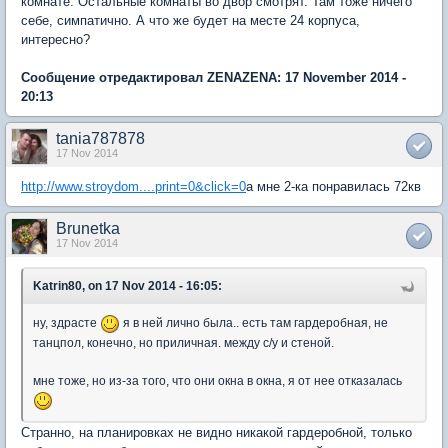
комнате. Остальные комнаты во двор смотрят. Там тоже ничего
себе, симпатично. А что же будет на месте 24 корпуса,
интересно?
Сообщение отредактировал ZENAZENA: 17 November 2014 -
20:13
tania787878
17 Nov 2014
http://www.stroydom....print=0&click=0
а мне 2-ка понравилась 72кв
Brunetka
17 Nov 2014
Katrin80, on 17 Nov 2014 - 16:05:
ну, здрасте
я в ней лично была.. есть там гардеробная, не
танцпол, конечно, но приличная. между с/у и стеной.
мне тоже, но из-за того, что они окна в окна, я от нее отказалась
Странно, на планировках не видно никакой гардеробной, только