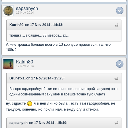
sapsanych
17 Nov 2014
Katrin80, on 17 Nov 2014 - 14:43:
трешка.... в башне... 88 метров... эх...
А мне трешка больше всего в 13 корпусе нравиться, та, что
108м2
Katrin80
17 Nov 2014
Brunetka, on 17 Nov 2014 - 15:25:
Вы про гардеробную? там ее точно нет, есть второй санузел) но с
одним совмещенным санузлом в трешке точно туго будет)
ну, здрасте
я в ней лично была.. есть там гардеробная, не
танцпол, конечно, но приличная. между с/у и стеной.
sapsanych, on 17 Nov 2014 - 15:40: