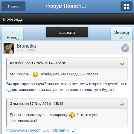
Форум Новостройки
← Новые Водники
II очередь
«
Закрыта
Вперед
Назад
»
Brunetka
17 Nov 2014
Katrin80, on 17 Nov 2014 - 15:18:
это любовь...
Почему нет, как заходишь - справа..
Вы про гардеробную? там ее точно нет, есть второй санузел) но с
одним совмещенным санузлом в трешке точно туго будет)
Эльтон, on 17 Nov 2014 - 15:19:
Бросьте ссылкочку на планировку!
Что-то я уже
засомневалась!
http://www.stroydom....id=43&Itemid=17