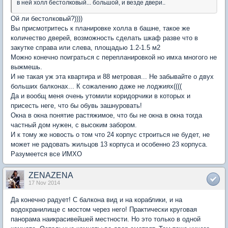
в ней холл бестолковый... большой, и везде двери..
Ой ли бестолковый?))))
Вы присмотритесь к планировке холла в башне, такое же
количество дверей, возможность сделать шкаф разве что в
закутке справа или слева, площадью 1.2-1.5 м2
Можно конечно поиграться с перепланировкой но имха многого не
выжмешь.
И не такая уж эта квартира и 88 метровая... Не забывайте о двух
больших балконах... К сожалению даже не лоджиях((((
Да и вообщ меня очень утомили коридорчики в которых и
присесть неге, что бы обувь зашнуровать!
Окна в окна понятие растяжимое, что бы не окна в окна тогда
частный дом нужен, с высоким забором.
И к тому же новость о том что 24 корпус строиться не будет, не
может не радовать жильцов 13 корпуса и особенно 23 корпуса.
Разумеется все ИМХО
ZENAZENA
17 Nov 2014
Да конечно радует! С балкона вид и на кораблики, и на
водохранилище с мостом через него! Практически круговая
панорама наикрасивейшей местности. Но это только в одной