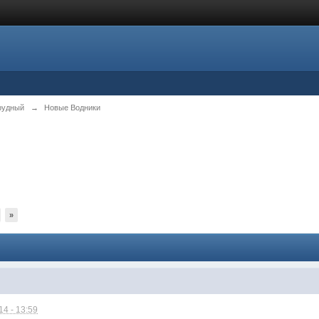
рудный
→
Новые Водники
»
4 - 13:59