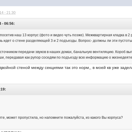
4 - 21:30
 - 06:56:
 посетив наш 13 корпус (фото и видео чуть позже). Межквартирная кладка в 2
чь идет о стене разделяющей 3 и 2 подъезды. Вопрос- должны ли эти пустоты
источником передачи звуков в наших домах, банальную вентиляцию. Короб вып
ыши, передавая как рупор соседям по подъезду всю информацию о жизнедеяте
двойной стеной между секциями так это норм,, в моей кв уже задела
:19:
те, может пропустила, но напомните пожалуйста, из какого Вы корпуса?