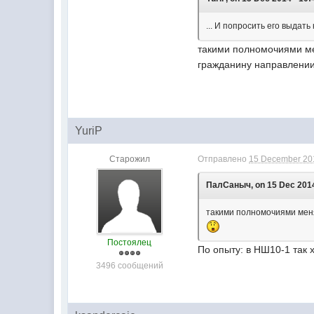
... И попросить его выдат
такими полномочиями ме
гражданину направлении
YuriP
Старожил
Отправлено
15 December 201
ПалСаныч, on 15 Dec 2014
такими полномочиями меня
Постоялец
По опыту: в НШ10-1 так 
3496 сообщений