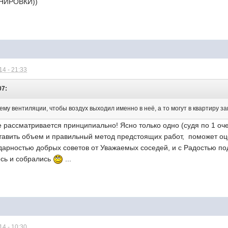
АНИРОВКИ))
4 - 21:33
07:
хему вентиляции, чтобы воздух выходил именно в неё, а то могут в квартиру за
.не рассматривается принципиально! Ясно только одно (судя по 1 оч
ставить объем и правильный метод предстоящих работ, поможет оце
одарностью добрых советов от Уважаемых соседей, и с Радостью
есь и собрались
...
4 - 10:30