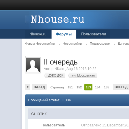
Nhouse.ru
Форумы
Пользователи
Форум Новостройки
→
Новостройки
→
Подмосковье
→
Долгоп
.
II очередь
Автор
NKate
,
Aug 16 2013 10:22
ДУКС ДСК
ул. Московская
«
НАЗАД
ВПЕРЕД
Страниц
151
152
153
154
155
Сообщений в теме: 11084
Анютик
Пользователь
Отправлено
15 December 201