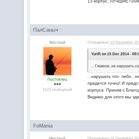
13 корпус, ЛУЧШИЕ ПЛ
ПалСаныч
Местный
Отправлено
15 December 201
YuriP, on 15 Dec 2014 - 09:
... Главное, не нарушить с
...нарушать что- либо..
Постоялец
придется точно! И пред
1522 сообщений
корпуса. Приняв с Благ
Видимо для этого мы зд
FoMania
Местный
Отправлено
16 December 201