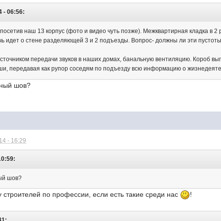
 - 06:56:
 посетив наш 13 корпус (фото и видео чуть позже). Межквартирная кладка в 2
чь идет о стене разделяющей 3 и 2 подъезды. Вопрос- должны ли эти пустоты
источником передачи звуков в наших домах, банальную вентиляцию. Короб вып
ыши, передавая как рупор соседям по подъезду всю информацию о жизнедеяте
ный шов?
4 - 16:29
10:59:
ый шов?
у строителей по профессии, если есть такие среди нас
!
41: