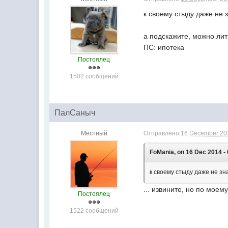
к своему стыду даже не 
а подскажите, можно лит
ПС: ипотека
Постоялец
1502 сообщений
ПалСаныч
Местный
Отправлено
16 December 201
FoMania, on 16 Dec 2014 - 
к своему стыду даже не зн
... извините, но по моем
Постоялец
1522 сообщений