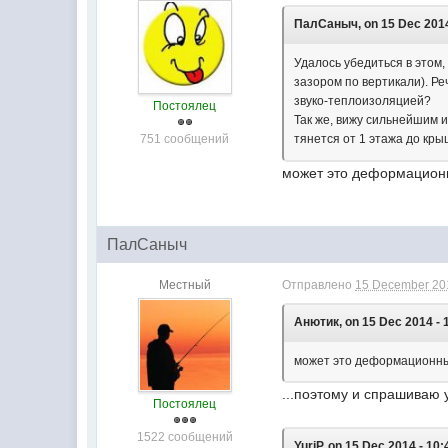
ПалСаныч, on 15 Dec 2014
Удалось убедиться в этом,
зазором по вертикали). Ре
звуко-теплоизоляцией?
Постоялец
Так же, вижу сильнейшим 
751 сообщений
тянется от 1 этажа до кр
может это деформацион
ПалСаныч
Местный
Отправлено
15 December 201
Анютик, on 15 Dec 2014 - 
может это деформационн
...поэтому и спрашиваю 
Постоялец
1522 сообщений
YuriP, on 15 Dec 2014 - 10: