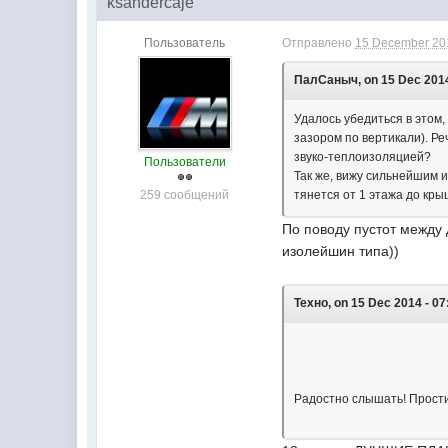
ksandercaje
Пользователь
Отправлено
15 December 201
ПалСаныч, on 15 Dec 2014
Удалось убедиться в этом,
зазором по вертикали). Ре
звуко-теплоизоляцией?
Пользователи
Так же, вижу сильнейшим 
259 сообщений
тянется от 1 этажа до кр
По поводу пустот между 
изолейшин типа))
Техно, on 15 Dec 2014 - 07
Радостно слышать! Прости