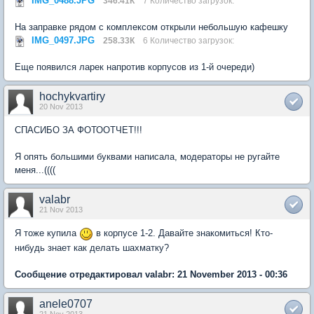
IMG_0488.JPG
346.41К
7 Количество загрузок:
На заправке рядом с комплексом открыли небольшую кафешку
IMG_0497.JPG
258.33К
6 Количество загрузок:
Еще появился ларек напротив корпусов из 1-й очереди)
hochykvartiry
20 Nov 2013
СПАСИБО ЗА ФОТООТЧЕТ!!!
Я опять большими буквами написала, модераторы не ругайте
меня...((((
valabr
21 Nov 2013
Я тоже купила
в корпусе 1-2. Давайте знакомиться! Кто-
нибудь знает как делать шахматку?
Сообщение отредактировал valabr: 21 November 2013 - 00:36
anele0707
21 Nov 2013