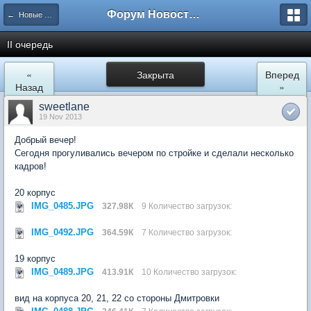
Форум Новостройки
← Новые Водники
II очередь
«
Закрыта
Вперед
Назад
»
sweetlane
19 Nov 2013
Добрый вечер!
Сегодня прогуливались вечером по стройке и сделали несколько
кадров!
20 корпус
IMG_0485.JPG
327.98К
9 Количество загрузок:
IMG_0492.JPG
364.59К
7 Количество загрузок:
19 корпус
IMG_0489.JPG
413.91К
10 Количество загрузок:
вид на корпуса 20, 21, 22 со стороны Дмитровки