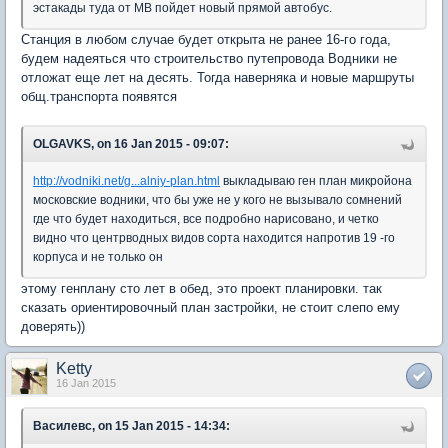
эстакады туда от МВ пойдет новый прямой автобус.
Станция в любом случае будет открыта не ранее 16-го года,
будем надеяться что строительство путепровода Водники не
отложат еще лет на десять. Тогда наверняка и новые маршруты
общ.транспорта появятся
OLGAVKS, on 16 Jan 2015 - 09:07:
http://vodniki.net/g...alniy-plan.html
выкладываю ген план микройона
московские водники, что бы уже не у кого не вызывало сомнений
где что будет находиться, все подробно нарисовано, и четко
видно что центрводных видов сорта находится напротив 19 -го
корпуса и не только он
этому генплану сто лет в обед, это проект планировки. так
сказать ориентировочный план застройки, не стоит слепо ему
доверять))
Ketty
16 Jan 2015
Василевс, on 15 Jan 2015 - 14:34: