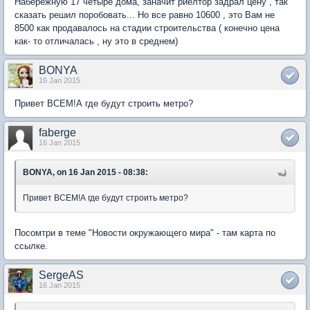
Набережную 17 четыре дома, заначит риелтор задрал цену , так
сказать решил поробовать... Но все равно 10600 , это Вам не
8500 как продавалось на стадии строительства ( конечно цена
как- то отличалась , ну это в среднем)
BONYA
16 Jan 2015
Привет ВСЕМ!А где будут строить метро?
faberge
16 Jan 2015
BONYA, on 16 Jan 2015 - 08:38:
Привет ВСЕМ!А где будут строить метро?
Посомтри в теме "Новости окружающего мира" - там карта по
ссылке.
SergeAS
16 Jan 2015