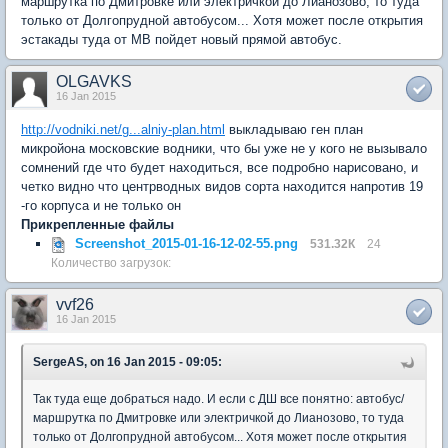
маршрутка по Дмитровке или электричкой до Лианозово, то туда
только от Долгопрудной автобусом... Хотя может после открытия
эстакады туда от МВ пойдет новый прямой автобус.
OLGAVKS
16 Jan 2015
http://vodniki.net/g...alniy-plan.html
выкладываю ген план
микройона московские водники, что бы уже не у кого не вызывало
сомнений где что будет находиться, все подробно нарисовано, и
четко видно что центрводных видов сорта находится напротив 19
-го корпуса и не только он
Прикрепленные файлы
Screenshot_2015-01-16-12-02-55.png
531.32К
24
Количество загрузок:
vvf26
16 Jan 2015
SergeAS, on 16 Jan 2015 - 09:05:
Так туда еще добраться надо. И если с ДШ все понятно: автобус/
маршрутка по Дмитровке или электричкой до Лианозово, то туда
только от Долгопрудной автобусом... Хотя может после открытия