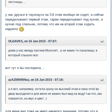
лестницы.....
у нас друзья в таунхаусе на 3-й этаж вообще не ходят, а сейчас
переделывают первый этаж, гараж переделывают под кухню, а
кухню под спальню, потому что им на второй этаж ходить
надоело
OLGAVKS, on 16 Jan 2015 - 07:07:
дома у нас между прочим Монолит , а не какие то паналище, в
который слышно все.
вот тут я бы поспорила.....
azAZ090909az, on 16 Jan 2015 - 07:16:
а я вот, например, хотела сразу не высокий этаж и окна чтоб во
двор выходили! и для меня не важен был вид на воду! так что, как
говорится, на вкус и цвет...)
для меня вид тоже не имел никакого значения, потому что я