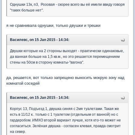
Однушки 13к, п3, Розовая - скорее всего вы её имели ввиду говоря
"таких больше нет".
я не сравнивала однушки, только двушки и трешки
Василевс, on 15 Jan 2015 - 14:34:
Двушки которые на 2 стороны выходят - практически одинаковые,
да ванная больше на 1,5 кв.м., но это решается перемещением
стены на 50см в сторону комнаты-"вагона".
да, решается, вот только запрещено выносить мокрую зону над
комнатой соседей
Василевс, on 15 Jan 2015 - 14:34:
Корпус 13, Подъезд 1, двушка синяя с 2мя туалетами. Такая же
есть в 11/12 к.. только с 1 туалетом (отдельным от ванной) но с
гардеробом. ИМХО второй вариант лучше, хотя кто-то может не
согласиться. Зелёная двушка - согласен клевая, правда смотрит
на север.