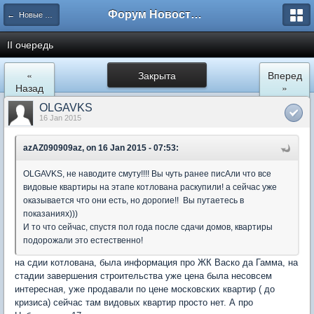
Форум Новостройки
← Новые Водники
II очередь
«
Закрыта
Вперед
Назад
»
OLGAVKS
16 Jan 2015
azAZ090909az, on 16 Jan 2015 - 07:53:
OLGAVKS, не наводите смуту!!!! Вы чуть ранее писАли что все
видовые квартиры на этапе котлована раскупили! а сейчас уже
оказывается что они есть, но дорогие!! Вы путаетесь в
показаниях)))
И то что сейчас, спустя пол года после сдачи домов, квартиры
подорожали это естественно!
на сдии котлована, была информация про ЖК Васко да Гамма, на
стадии завершения строительства уже цена была несовсем
интересная, уже продавали по цене московских квартир ( до
кризиса) сейчас там видовых квартир просто нет. А про