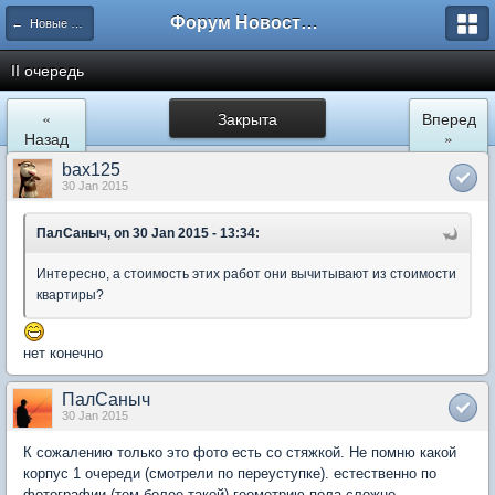
Форум Новостройки
← Новые Водники
II очередь
«
Закрыта
Вперед
Назад
»
bax125
30 Jan 2015
ПалСаныч, on 30 Jan 2015 - 13:34:
Интересно, а стоимость этих работ они вычитывают из стоимости
квартиры?
нет конечно
ПалСаныч
30 Jan 2015
К сожалению только это фото есть со стяжкой. Не помню какой
корпус 1 очереди (смотрели по переуступке). естественно по
фотографии (тем более такой) геометрию пола сложно