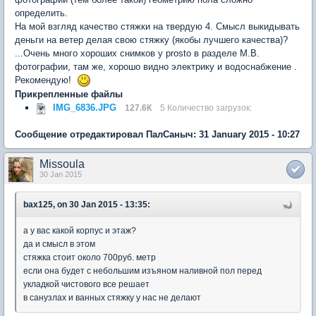
определить.
На мой взгляд качество стяжки на твердую 4. Смысл выкидывать
деньги на ветер делая свою стяжку (якобы лучшего качества)?
...Очень много хороших снимков у prosto в разделе М.В.
фотографии, там же, хорошо видно электрику и водоснабжение .
Рекомендую!
Прикрепленные файлы
IMG_6836.JPG
127.6К
5 Количество загрузок:
Сообщение отредактировал ПалСаныч: 31 January 2015 - 10:27
Missoula
30 Jan 2015
bax125, on 30 Jan 2015 - 13:35:
а у вас какой корпус и этаж?
да и смысл в этом
стяжка стоит около 700руб. метр
если она будет с небольшим изъяном наливной пол перед
укладкой чистового все решает
в санузлах и ванных стяжку у нас не делают