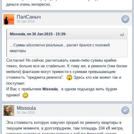
деньги очень интересно.
ПалСаныч
30 Jan 2015
Missoula, on 30 Jan 2015 - 15:39:
... Суммы абсолютно реальные... расчет брался с похожей
квартиры
Согласен! Но сейчас расчитывать какие-либо суммы крайне
тяжко, больно все не стабильно. К тому же, в ремонте (тем более
мебели) фантазии могут привести к суммам превышающим
стоимость "предмета ремонта".
Здесь кто как может так и
поступает.
И Вас с прибытием
, в одном подъезде жить будем
Missoula
однако!
Missoula
30 Jan 2015
Эта стоимость которую озвучил прораб по ремонту квартиры в
текущем моменте, в долгопрудном, там площадь 104 кВ метра,
хорошие знакомые делали ремонт с той же бригадой, годом