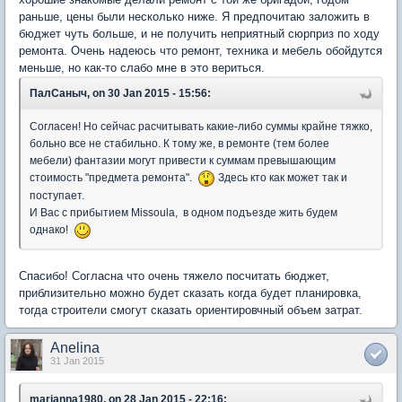
раньше, цены были несколько ниже. Я предпочитаю заложить в
бюджет чуть больше, и не получить неприятный сюрприз по ходу
ремонта. Очень надеюсь что ремонт, техника и мебель обойдутся
меньше, но как-то слабо мне в это вериться.
ПалСаныч, on 30 Jan 2015 - 15:56:
Согласен! Но сейчас расчитывать какие-либо суммы крайне тяжко,
больно все не стабильно. К тому же, в ремонте (тем более
мебели) фантазии могут привести к суммам превышающим
стоимость "предмета ремонта".
Здесь кто как может так и
поступает.
И Вас с прибытием
Missoula
, в одном подъезде жить будем
однако!
Спасибо! Согласна что очень тяжело посчитать бюджет,
приблизительно можно будет сказать когда будет планировка,
тогда строители смогут сказать ориентировчный объем затрат.
Anelina
31 Jan 2015
marianna1980, on 28 Jan 2015 - 22:16: